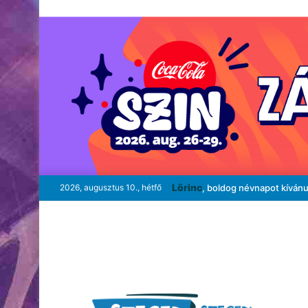
Lörinc
2026, augusztus 10., hétfő
, boldog névnapot kíván