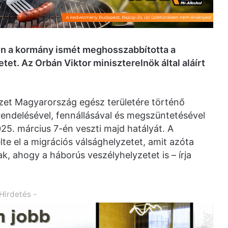
n a kormány ismét meghosszabbította a
t. Az Orbán Viktor miniszterelnök által aláírt
zet Magyarország egész területére történő
lrendelésével, fennállásával és megszüntetésével
25. március 7-én veszti majd hatályát. A
te el a migrációs válsághelyzetet, amit azóta
 ahogy a háborús veszélyhelyzetet is – írja
 Hirdetés -