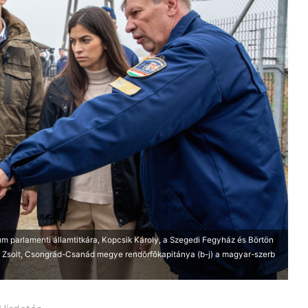
um parlamenti államtitkára, Kopcsik Károly, a Szegedi Fegyház és Börtön
k Zsolt, Csongrád-Csanád megye rendõrfõkapitánya (b-j) a magyar-szerb