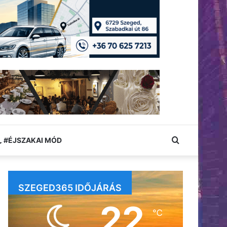
Keresés:
#ÉJSZAKAI MÓD
SZEGED365 IDŐJÁRÁS
22
℃