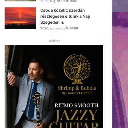
2026, augusztus 9. 15:07
Csoda közelít: szerdán
részlegesen eltűnik a Nap
Szegeden is
2026, augusztus 9. 14:09
- Hirdetés -