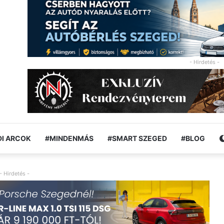
- Hirdetés -
I ARCOK
#MINDENMÁS
#SMART SZEGED
#BLOG
- Hirdetés -