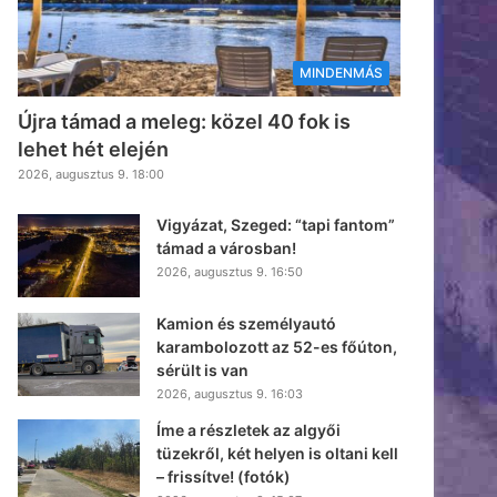
MINDENMÁS
Újra támad a meleg: közel 40 fok is
lehet hét elején
2026, augusztus 9. 18:00
Vigyázat, Szeged: “tapi fantom”
támad a városban!
2026, augusztus 9. 16:50
Kamion és személyautó
karambolozott az 52-es főúton,
sérült is van
2026, augusztus 9. 16:03
Íme a részletek az algyői
tüzekről, két helyen is oltani kell
– frissítve! (fotók)