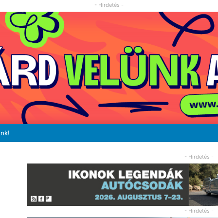
- Hirdetés -
unk!
- Hirdetés -
- Hirdetés -