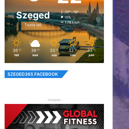
Szeged
36º - 19º
31%
1.78 km/h
Tiszta idő
36
39
33
33
33
℃
℃
℃
℃
℃
hét
ked
sze
csü
pén
SZEGED365 FACEBOOK
- Hirdetés -