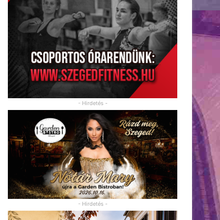
- Hirdetés -
- Hirdetés -