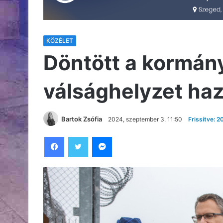
KÖZÉLET
Döntött a kormán
válsághelyzet ha
Bartok Zsófia
2024, szeptember 3. 11:50
Frissítve: 
Facebook
Twitter
Messenger