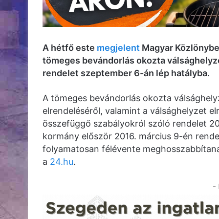
A hétfő este
megjelent
Magyar Közlönybe
tömeges bevándorlás okozta válsághelyzete
rendelet szeptember 6-án lép hatályba.
A tömeges bevándorlás okozta válsághely
elrendeléséről, valamint a válsághelyzet e
összefüggő szabályokról szóló rendelet 20
kormány először 2016. március 9-én rendel
folyamatosan félévente meghosszabbítanak,
a
24.hu
.
-