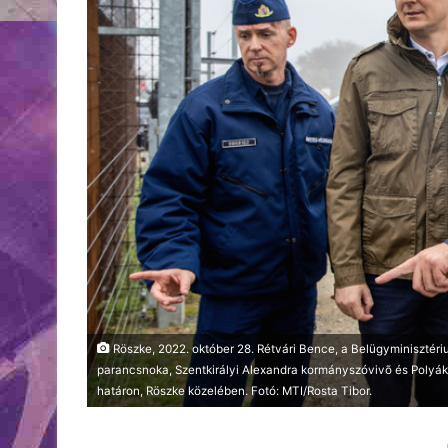
Röszke, 2022. október 28. Rétvári Bence, a Belügyminisztéri
parancsnoka, Szentkirályi Alexandra kormányszóvivõ és Polyá
határon, Röszke közelében. Fotó: MTI/Rosta Tibor.