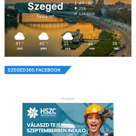
Szeged
41º - 26º
25%
1.24 km/h
Tiszta idő
41
40
35
35
38
℃
℃
℃
℃
℃
csü
pén
szo
vas
hét
SZEGED365 FACEBOOK
- Hirdetés -