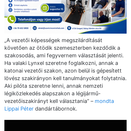
„A vezetői képességek megszilárdítását
követően az ötödik szemeszterben kezdődik a
szakosodás, ami fegyvernem választását jelenti.
Ha valaki Lynxel szeretne foglalkozni, annak a
katonai vezetői szakon, azon belül is gépesített
lövész szakirányon kell tanulmányokat folytatnia.
Aki pilóta szeretne lenni, annak nemzeti
légiközlekedés alapszakon a légijármű-
vezetőiszakirányt kell választania” –
mondta
Lippai Péter
dandártábornok.