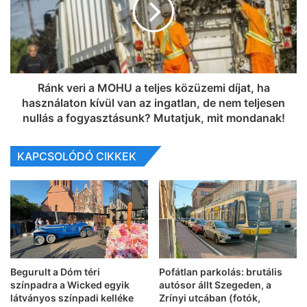
Ránk veri a MOHU a teljes közüzemi díjat, ha
használaton kívül van az ingatlan, de nem teljesen
nullás a fogyasztásunk? Mutatjuk, mit mondanak!
KAPCSOLÓDÓ CIKKEK
Begurult a Dóm téri
Pofátlan parkolás: brutális
színpadra a Wicked egyik
autósor állt Szegeden, a
látványos színpadi kelléke
Zrínyi utcában (fotók,