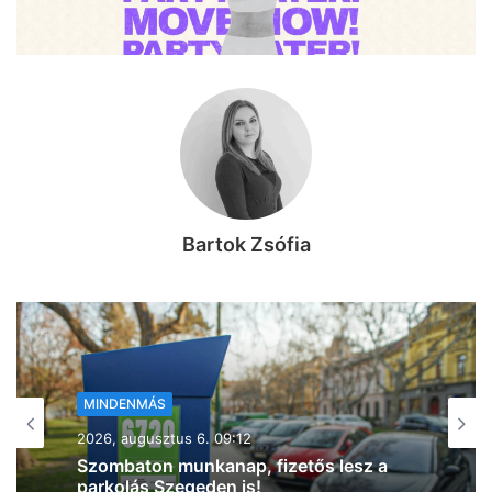
Bartok Zsófia
MINDENMÁS
2026, augusztus 6. 09:04
Kristályt árult egy férfi Csongrádon,
még egy gyereknek is adott el drogot