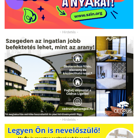
- Hirdetés -
- Hirdetés -