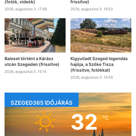
(fotók, videók)
frissítve)
2026, augusztus 5. 17:58
2026, augusztus 5. 16:53
Baleset történt a Kárász
Kigyulladt Szeged legendás
utcán Szegeden (frissítve)
hajója, a Szőke Tisza
(frissítve, fotókkal)
2026, augusztus 5. 15:15
2026, augusztus 5. 14:55
SZEGED365 IDŐJÁRÁS
32
℃