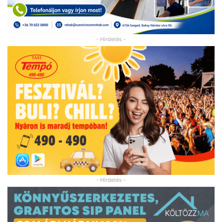
- Hirdetés -
- Hirdetés -