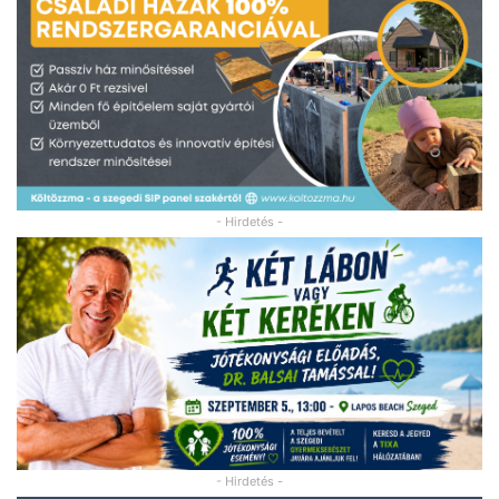
- Hirdetés -
- Hirdetés -