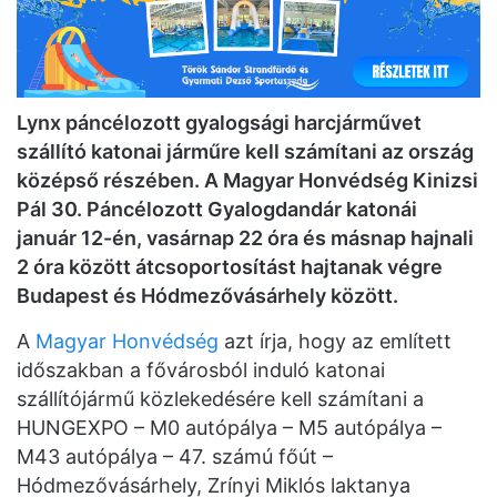
Lynx páncélozott gyalogsági harcjárművet
szállító katonai járműre kell számítani az ország
középső részében. A Magyar Honvédség Kinizsi
Pál 30. Páncélozott Gyalogdandár katonái
január 12-én, vasárnap 22 óra és másnap hajnali
2 óra között átcsoportosítást hajtanak végre
Budapest és Hódmezővásárhely között.
A
Magyar Honvédség
azt írja, hogy az említett
időszakban a fővárosból induló katonai
szállítójármű közlekedésére kell számítani a
HUNGEXPO – M0 autópálya – M5 autópálya –
M43 autópálya – 47. számú főút –
Hódmezővásárhely, Zrínyi Miklós laktanya