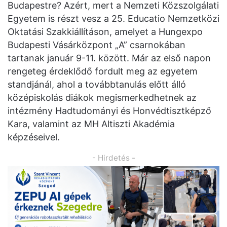
Budapestre? Azért, mert a Nemzeti Közszolgálati
Egyetem is részt vesz a 25. Educatio Nemzetközi
Oktatási Szakkiállításon, amelyet a Hungexpo
Budapesti Vásárközpont „A” csarnokában
tartanak január 9-11. között. Már az első napon
rengeteg érdeklődő fordult meg az egyetem
standjánál, ahol a továbbtanulás előtt álló
középiskolás diákok megismerkedhetnek az
intézmény Hadtudományi és Honvédtisztképző
Kara, valamint az MH Altiszti Akadémia
képzéseivel.
- Hirdetés -