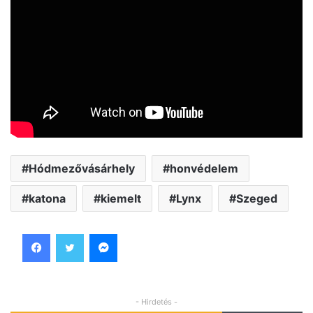
Hódmezővásárhely
honvédelem
katona
kiemelt
Lynx
Szeged
Facebook
Twitter
Messenger
- Hirdetés -