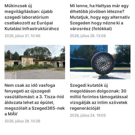
Műkincsek új
Mi lenne, ha Hattyas már egy
megvilágításban: újabb
élhetőbb jövőben létezne?
szegedi laboratórium
Mutatjuk, hogy egy alternatív
csatlakozott az Európai
Szegeden hogy nézne ki a
Kutatási Infrastruktúrához
városrész (fotókkal)
2026, július 31. 10:46
2026, július 28. 13:06
Nem csak az idő vasfoga
Szegedi kutatók új
fenyegeti az újszegedi
megoldáson dolgoznak: 30
vasútállomást: a 3. Tisza-híd
millió forintos támogatással
áldozata lehet az épület,
vizsgálják az intim szövetek
megszólalt a Szeged365-nek
regenerációját
a MÁV
2026, július 24. 16:05
2026, július 28. 10:26