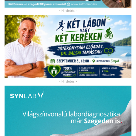
- Hirdetés -
- Hirdetés -