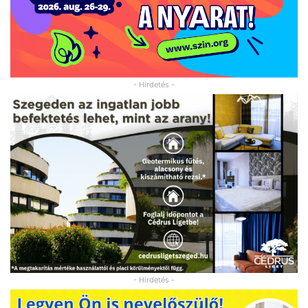
- Hirdetés -
- Hirdetés -