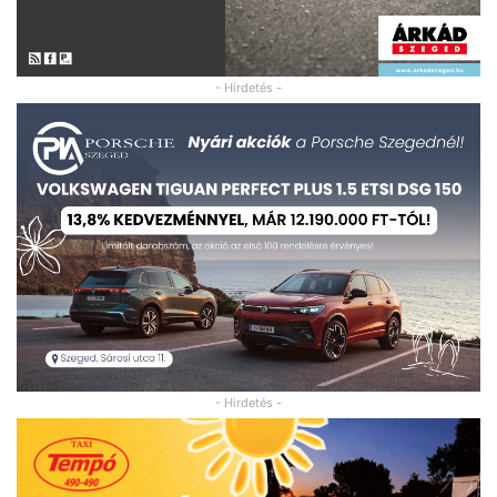
- Hirdetés -
- Hirdetés -