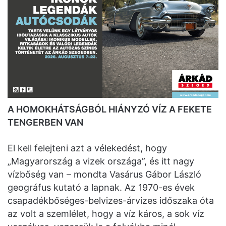
A HOMOKHÁTSÁGBÓL HIÁNYZÓ VÍZ A FEKETE
TENGERBEN VAN
El kell felejteni azt a vélekedést, hogy
„Magyarország a vizek országa”, és itt nagy
vízbőség van – mondta Vasárus Gábor László
geográfus kutató a lapnak. Az 1970-es évek
csapadékbőséges-belvizes-árvizes időszaka óta
az volt a szemlélet, hogy a víz káros, a sok víz