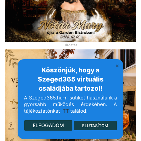
- Hirdetés -
Köszönjük, hogy a
Szeged365 virtuális
családjába tartozol!
A Szeged365.hu-n sütiket használunk a
gyorsabb működés érdekében. A
tájékoztatónkat
ITT
találod.
ELFOGADOM
ELUTASÍTOM