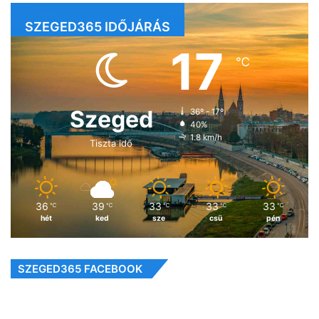
SZEGED365 IDŐJÁRÁS
17
℃
Szeged
36º - 17º
40%
1.8 km/h
Tiszta idő
36
39
33
33
33
℃
℃
℃
℃
℃
hét
ked
sze
csü
pén
SZEGED365 FACEBOOK