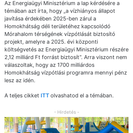
Az Energiaügyi Minisztérium a lap kérdésére a
témában azt írta, hogy „a vízhiányos állapot
javítása érdekében 2025-ben zárul a
Homokhátság déli területéhez kapcsolódó
Mórahalom térségének vízpótlását biztosító
projekt, amelyre a 2025. évi központi
költségvetés az Energiaügyi Minisztérium részére
2,12 milliárd Ft forrást biztosít”. Arra viszont nem
válaszoltak, hogy az 1700 milliárdos
Homokhátság vízpótlási programra mennyi pénz
lesz az idén.
A teljes cikket
ITT
olvashatod el a témában.
- Hirdetés -