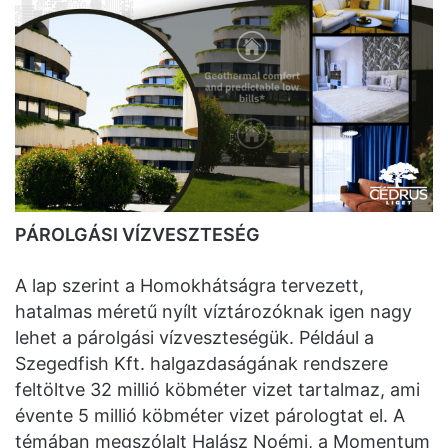
PÁROLGÁSI VÍZVESZTESÉG
A lap szerint a Homokhátságra tervezett,
hatalmas méretű nyílt víztározóknak igen nagy
lehet a párolgási vízveszteségük. Például a
Szegedfish Kft. halgazdaságának rendszere
feltöltve 32 millió köbméter vizet tartalmaz, ami
évente 5 millió köbméter vizet párologtat el. A
témában megszólalt Halász Noémi, a Momentum