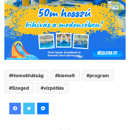
Homokhátság
kiemelt
program
Szeged
vízpótlás
Facebook
Twitter
Messenger