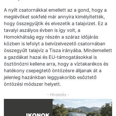
A nyílt csatornákkal emellett az a gond, hogy a
meglévőket sokfelé már annyira kimélyítették,
hogy összegyűjtik és elvezetik a talajvizet. Ez a
tavalyi aszályos évben is így volt, a
Homokhátság egy részén a száraz időjárás
közben is lefolyt a belvízelvezető csatornában
összegyűlt talajvíz a Tisza irányába. Mindemellett
a gazdákat hazai és EU-támogatásokkal is
ösztönözni kellene arra, hogy a víztakarékos és
hatékony csepegtető öntözésre álljanak át a
jelenleg hazánkban leggyakoribb esőztető
öntözési módszer helyett.
- Hirdetés -