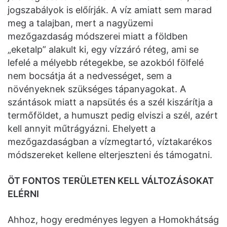
jogszabályok is előírják. A víz amiatt sem marad
meg a talajban, mert a nagyüzemi
mezőgazdaság módszerei miatt a földben
„eketalp” alakult ki, egy vízzáró réteg, ami se
lefelé a mélyebb rétegekbe, se azokból fölfelé
nem bocsátja át a nedvességet, sem a
növényeknek szükséges tápanyagokat. A
szántások miatt a napsütés és a szél kiszárítja a
termőföldet, a humuszt pedig elviszi a szél, azért
kell annyit műtrágyázni. Ehelyett a
mezőgazdaságban a vízmegtartó, víztakarékos
módszereket kellene elterjeszteni és támogatni.
ÖT FONTOS TERÜLETEN KELL VÁLTOZÁSOKAT
ELÉRNI
Ahhoz, hogy eredményes legyen a Homokhátság