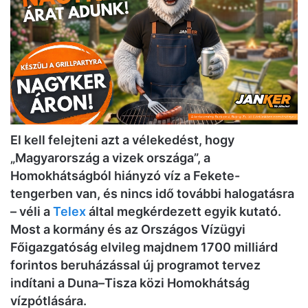
El kell felejteni azt a vélekedést, hogy
„Magyarország a vizek országa”, a
Homokhátságból hiányzó víz a Fekete-
tengerben van, és nincs idő további halogatásra
– véli a
Telex
által megkérdezett egyik kutató
.
Most a kormány és az Országos Vízügyi
Főigazgatóság elvileg majdnem 1700 milliárd
forintos beruházással új programot tervez
indítani a Duna–Tisza közi Homokhátság
vízpótlására.