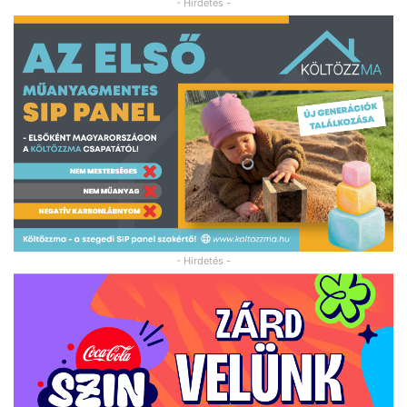
- Hirdetés -
- Hirdetés -