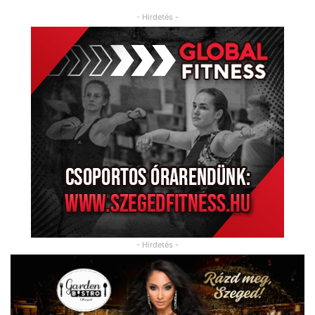
- Hirdetés -
- Hirdetés -