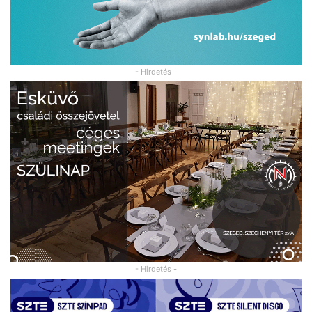
- Hirdetés -
- Hirdetés -