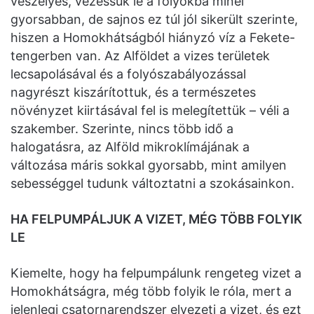
veszélyes, vezessük le a folyókba minél
gyorsabban, de sajnos ez túl jól sikerült szerinte,
hiszen a Homokhátságból hiányzó víz a Fekete-
tengerben van. Az Alföldet a vizes területek
lecsapolásával és a folyószabályozással
nagyrészt kiszárítottuk, és a természetes
növényzet kiirtásával fel is melegítettük – véli a
szakember. Szerinte, nincs több idő a
halogatásra, az Alföld mikroklímájának a
változása máris sokkal gyorsabb, mint amilyen
sebességgel tudunk változtatni a szokásainkon.
HA FELPUMPÁLJUK A VIZET, MÉG TÖBB FOLYIK
LE
Kiemelte, hogy ha felpumpálunk rengeteg vizet a
Homokhátságra, még több folyik le róla, mert a
jelenlegi csatornarendszer elvezeti a vizet, és ezt