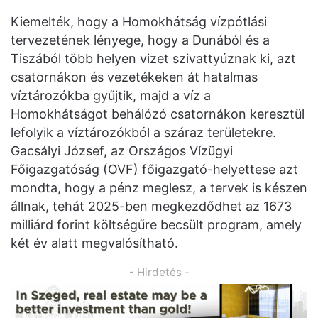
Kiemelték, hogy a Homokhátság vízpótlási
tervezetének lényege, hogy a Dunából és a
Tiszából több helyen vizet szivattyúznak ki, azt
csatornákon és vezetékeken át hatalmas
víztározókba gyűjtik, majd a víz a
Homokhátságot behálózó csatornákon keresztül
lefolyik a víztározókból a száraz területekre.
Gacsályi József, az Országos Vízügyi
Főigazgatóság (OVF) főigazgató-helyettese azt
mondta, hogy a pénz meglesz, a tervek is készen
állnak, tehát 2025-ben megkezdődhet az 1673
milliárd forint költségűre becsült program, amely
két év alatt megvalósítható.
- Hirdetés -