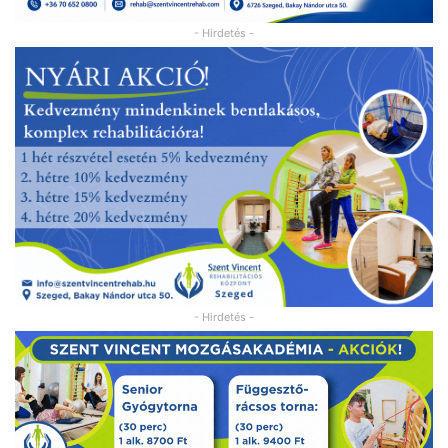
- Hirdetés -
- Hirdetés -