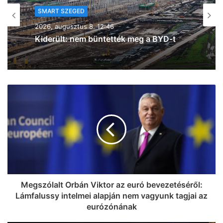
SMART SZEGED
SMART SZEGED
2026, augusztus 6. 11:06
2026, augusztus 7. 15:31
Már tesztelik az új klíma-technológia
beszerelését a régi szegedi
villamosokon is
Hétfőn elindul Szegeden, amire másfél
éve készültek: már foglalhatók az
időpontok a ZEPU AI kezelésekre
(galéria)
Megszólalt Orbán Viktor az euró bevezetéséről:
Lámfalussy intelmei alapján nem vagyunk tagjai az
eurózónának