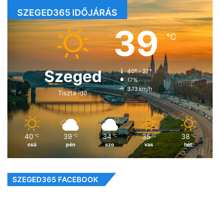
SZEGED365 IDŐJÁRÁS
39
℃
Szeged
40º - 27º
17%
3.13 km/h
Tiszta idő
40
39
34
35
38
℃
℃
℃
℃
℃
csü
pén
szo
vas
hét
SZEGED365 FACEBOOK