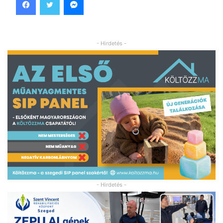
- Hirdetés -
- Hirdetés -