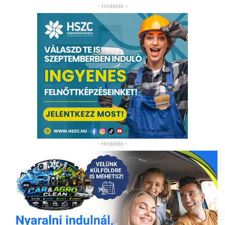
- Hirdetés -
- Hirdetés -