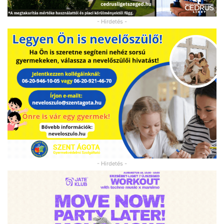
- Hirdetés -
- Hirdetés -