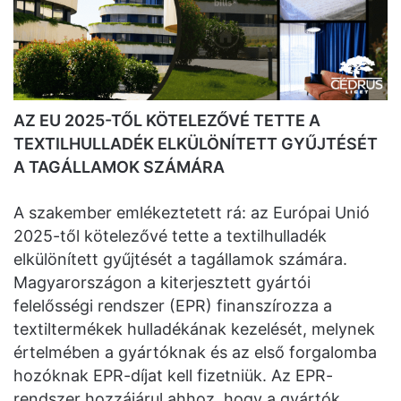
AZ EU 2025-TŐL KÖTELEZŐVÉ TETTE A
TEXTILHULLADÉK ELKÜLÖNÍTETT GYŰJTÉSÉT
A TAGÁLLAMOK SZÁMÁRA
A szakember emlékeztetett rá: az Európai Unió
2025-től kötelezővé tette a textilhulladék
elkülönített gyűjtését a tagállamok számára.
Magyarországon a kiterjesztett gyártói
felelősségi rendszer (EPR) finanszírozza a
textiltermékek hulladékának kezelését, melynek
értelmében a gyártóknak és az első forgalomba
hozóknak EPR-díjat kell fizetniük. Az EPR-
rendszer hozzájárul ahhoz, hogy a gyártók