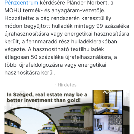
Pénzcentrum
kérdésére Plánder Norbert, a
MOHU termék- és anyagáram-vezetője.
Hozzátette: a cég rendszerén keresztül ily
módon begyűjtött hulladék mintegy 99 százaléka
újrahasznosításra vagy energetikai hasznosításra
került, a fennmaradó rész hulladéklerakóban
végezte. A hasznosítható textilhulladék
átlagosan 50 százaléka újrafelhasználásra, a
többi újrafeldolgozásra vagy energetikai
hasznosításra kerül.
- Hirdetés -