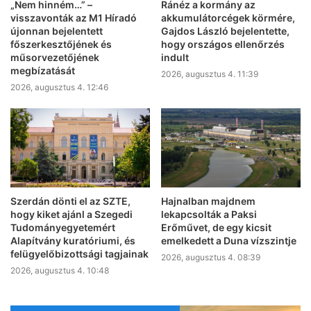
„Nem hinném…” –
Ránéz a kormány az
visszavonták az M1 Híradó
akkumulátorcégek körmére,
újonnan bejelentett
Gajdos László bejelentette,
főszerkesztőjének és
hogy országos ellenőrzés
műsorvezetőjének
indult
megbízatását
2026, augusztus 4. 11:39
2026, augusztus 4. 12:46
Szerdán dönti el az SZTE,
Hajnalban majdnem
hogy kiket ajánl a Szegedi
lekapcsolták a Paksi
Tudományegyetemért
Erőművet, de egy kicsit
Alapítvány kuratóriumi, és
emelkedett a Duna vízszintje
felügyelőbizottsági tagjainak
2026, augusztus 4. 08:39
2026, augusztus 4. 10:48