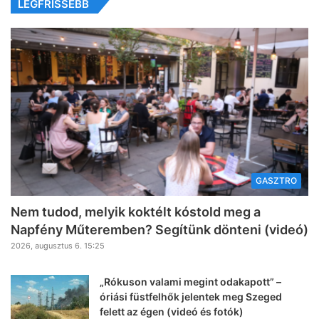
LEGFRISSEBB
GASZTRO
Nem tudod, melyik koktélt kóstold meg a
Napfény Műteremben? Segítünk dönteni (videó)
2026, augusztus 6. 15:25
„Rókuson valami megint odakapott” –
óriási füstfelhők jelentek meg Szeged
felett az égen (videó és fotók)