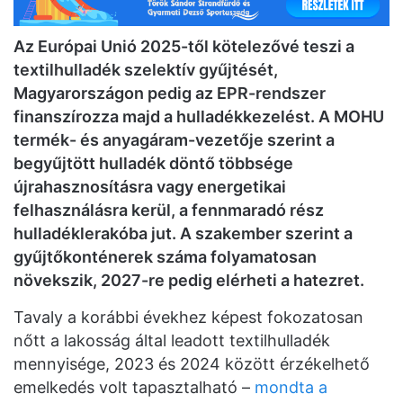
Az Európai Unió 2025-től kötelezővé teszi a
textilhulladék szelektív gyűjtését,
Magyarországon pedig az EPR-rendszer
finanszírozza majd a hulladékkezelést. A MOHU
termék- és anyagáram-vezetője szerint a
begyűjtött hulladék döntő többsége
újrahasznosításra vagy energetikai
felhasználásra kerül, a fennmaradó rész
hulladéklerakóba jut. A szakember szerint a
gyűjtőkonténerek száma folyamatosan
növekszik, 2027-re pedig elérheti a hatezret.
Tavaly a korábbi évekhez képest fokozatosan
nőtt a lakosság által leadott textilhulladék
mennyisége, 2023 és 2024 között érzékelhető
emelkedés volt tapasztalható –
mondta a