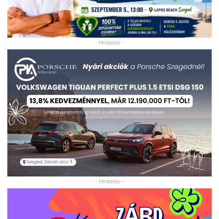
- Hirdetés -
- Hirdetés -