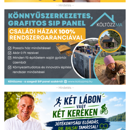
- Hirdetés -
- Hirdetés -