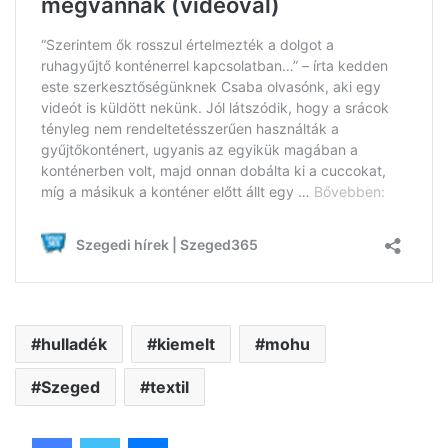
hulladék
kiemelt
mohu
Szeged
textil
Facebook
Twitter
Messenger