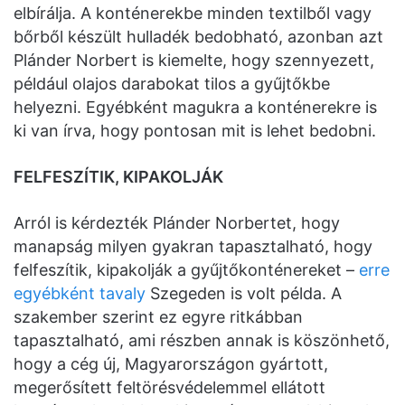
elbírálja. A konténerekbe minden textilből vagy
bőrből készült hulladék bedobható, azonban azt
Plánder Norbert is kiemelte, hogy szennyezett,
például olajos darabokat tilos a gyűjtőkbe
helyezni. Egyébként magukra a konténerekre is
ki van írva, hogy pontosan mit is lehet bedobni.
FELFESZÍTIK, KIPAKOLJÁK
Arról is kérdezték Plánder Norbertet, hogy
manapság milyen gyakran tapasztalható, hogy
felfeszítik, kipakolják a gyűjtőkonténereket –
erre
egyébként tavaly
Szegeden is volt példa. A
szakember szerint ez egyre ritkábban
tapasztalható, ami részben annak is köszönhető,
hogy a cég új, Magyarországon gyártott,
megerősített feltörésvédelemmel ellátott