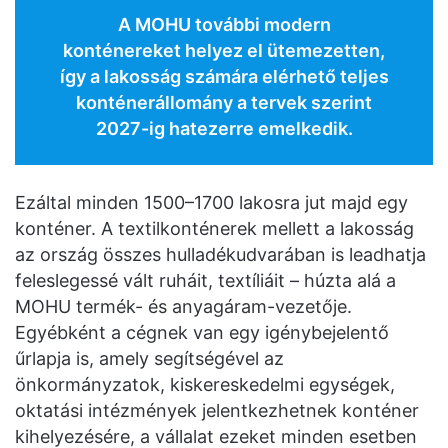
A MOHU további modern
konténereket helyez el ütemezetten,
így a lakosság számára elérhető teljes
konténerállomány a tervek szerint
2027-ig hatezerre emelkedik.
Ezáltal minden 1500–1700 lakosra jut majd egy
konténer. A textilkonténerek mellett a lakosság
az ország összes hulladékudvarában is leadhatja
feleslegessé vált ruháit, textíliáit – húzta alá a
MOHU termék- és anyagáram-vezetője.
Egyébként a cégnek van egy igénybejelentő
űrlapja is, amely segítségével az
önkormányzatok, kiskereskedelmi egységek,
oktatási intézmények jelentkezhetnek konténer
kihelyezésére, a vállalat ezeket minden esetben