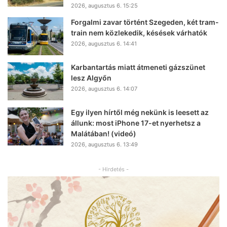
2026, augusztus 6. 15:25
Forgalmi zavar történt Szegeden, két tram-
train nem közlekedik, késések várhatók
2026, augusztus 6. 14:41
Karbantartás miatt átmeneti gázszünet
lesz Algyőn
2026, augusztus 6. 14:07
Egy ilyen hírtől még nekünk is leesett az
állunk: most iPhone 17-et nyerhetsz a
Malátában! (videó)
2026, augusztus 6. 13:49
- Hirdetés -