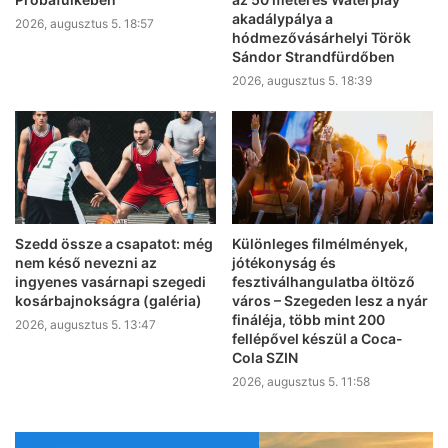
akadálypálya a
2026, augusztus 5. 18:57
hódmezővásárhelyi Török
Sándor Strandfürdőben
2026, augusztus 5. 18:39
Szedd össze a csapatot: még
Különleges filmélmények,
nem késő nevezni az
jótékonyság és
ingyenes vasárnapi szegedi
fesztiválhangulatba öltöző
kosárbajnokságra (galéria)
város – Szegeden lesz a nyár
fináléja, több mint 200
2026, augusztus 5. 13:47
fellépővel készül a Coca-
Cola SZIN
2026, augusztus 5. 11:58