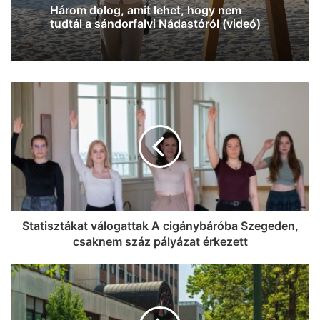
Na, ez mennyire király már: 60 SZIN-
m
jegyet VIP-re húz fel a Coca-Cola
Szegeden!
Statisztákat válogattak A cigánybáróba Szegeden,
csaknem száz pályázat érkezett