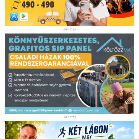
- Hirdetés -
- Hirdetés -