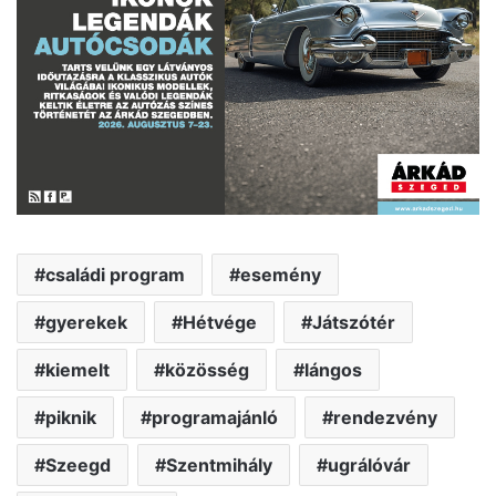
családi program
esemény
gyerekek
Hétvége
Játszótér
kiemelt
közösség
lángos
piknik
programajánló
rendezvény
Szeegd
Szentmihály
ugrálóvár