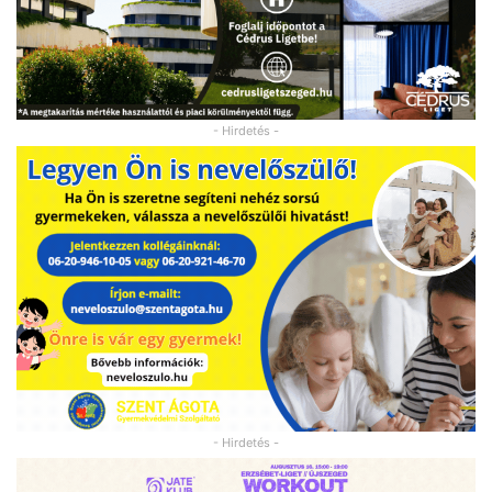
- Hirdetés -
- Hirdetés -