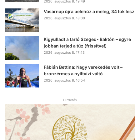
2026, augusztus 8. 19:49
Vasárnap újra belehúz a meleg, 34 fok lesz
2026, augusztus 8. 18:00
Kigyulladt a tarló Szeged- Baktón – egyre
jobban terjed a tűz (frissítve!)
2026, augusztus 8. 17:43
Fábián Bettina: Nagy verekedés volt –
bronzérmes a nyíltvízi váltó
2026, augusztus 8. 16:54
- Hirdetés -