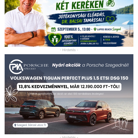
- Hirdetés -
- Hirdetés -