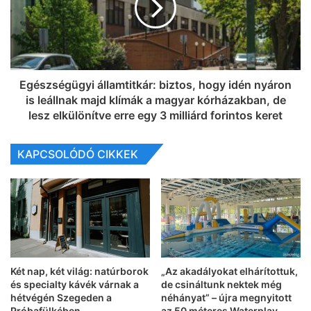
Egészségügyi államtitkár: biztos, hogy idén nyáron
is leállnak majd klímák a magyar kórházakban, de
lesz elkülönítve erre egy 3 milliárd forintos keret
KAPCSOLÓDÓ CIKKEK
Két nap, két világ: natúrborok
„Az akadályokat elhárítottuk,
és specialty kávék várnak a
de csináltunk nektek még
hétvégén Szegeden a
néhányat” – újra megnyitott
Próbafülkében
az 50 méteres Waterplay