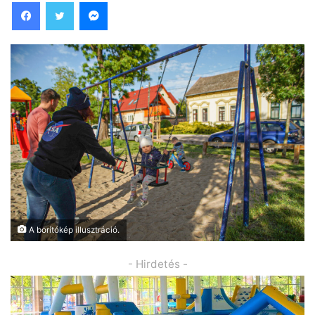
Facebook
Twitter
Messenger
A borítókép illusztráció.
- Hirdetés -