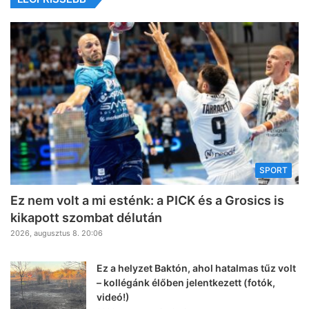
SPORT
Ez nem volt a mi esténk: a PICK és a Grosics is
kikapott szombat délután
2026, augusztus 8. 20:06
Ez a helyzet Baktón, ahol hatalmas tűz volt
– kollégánk élőben jelentkezett (fotók,
videó!)