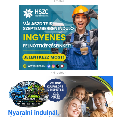
- Hirdetés -
- Hirdetés -