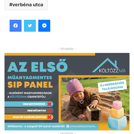
verbéna utca
Facebook
Twitter
Messenger
- Hirdetés -
- Hirdetés -