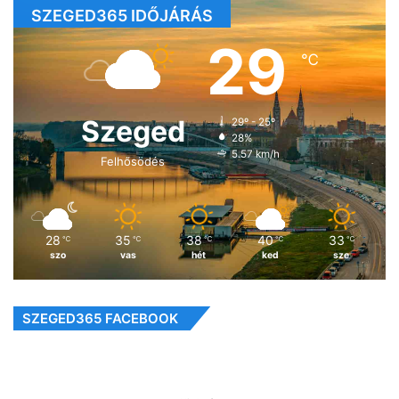
SZEGED365 IDŐJÁRÁS
29
℃
Szeged
29º - 25º
28%
5.57 km/h
Felhősödés
28
35
38
40
33
℃
℃
℃
℃
℃
szo
vas
hét
ked
sze
SZEGED365 FACEBOOK