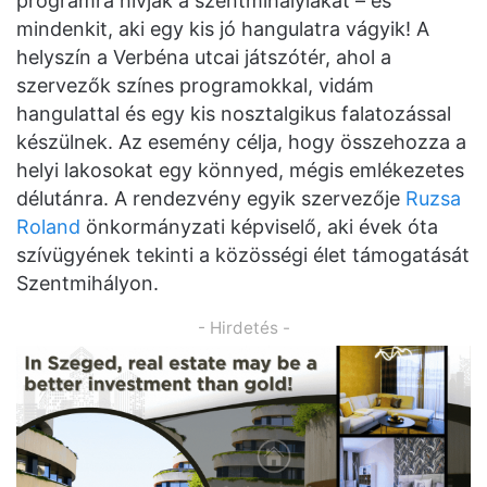
programra hívják a szentmihályiakat – és
mindenkit, aki egy kis jó hangulatra vágyik! A
helyszín a Verbéna utcai játszótér, ahol a
szervezők színes programokkal, vidám
hangulattal és egy kis nosztalgikus falatozással
készülnek. Az esemény célja, hogy összehozza a
helyi lakosokat egy könnyed, mégis emlékezetes
délutánra. A rendezvény egyik szervezője
Ruzsa
Roland
önkormányzati képviselő, aki évek óta
szívügyének tekinti a közösségi élet támogatását
Szentmihályon.
- Hirdetés -