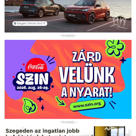
- Hirdetés -
- Hirdetés -