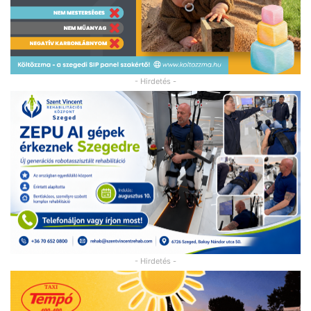
- Hirdetés -
- Hirdetés -