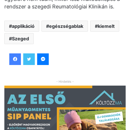
rendszer a szegedi Reumatológiai Klinikán is.
applikáció
egészségablak
kiemelt
Szeged
Facebook
Twitter
Messenger
- Hirdetés -