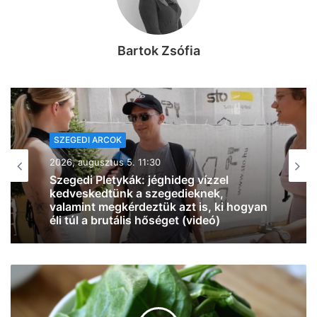
Bartok Zsófia
SZEGEDI ARCOK
2026, augusztus 5. 07:37
“Tud időzíteni” – megszületett
Szabados Ági első gyermeke