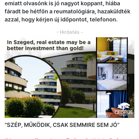
emiatt olvasónk is jó nagyot koppant, hiába
fáradt be hétfőn a r
eumatológi
ára, hazaküldték
azzal, hogy kérjen új időpontot, telefonon.
- Hirdetés -
“SZÉP, MŰKÖDIK, CSAK SEMMIRE SEM JÓ”