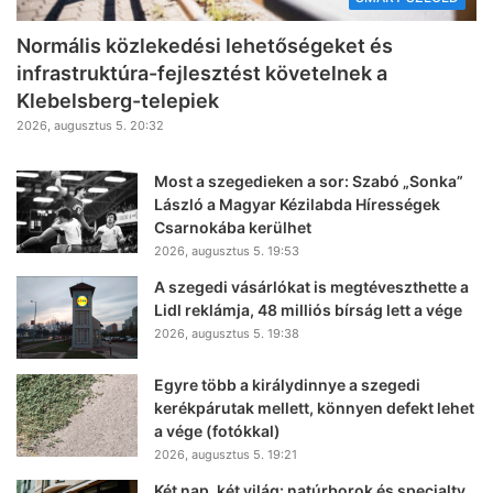
Normális közlekedési lehetőségeket és
infrastruktúra-fejlesztést követelnek a
Klebelsberg-telepiek
2026, augusztus 5. 20:32
Most a szegedieken a sor: Szabó „Sonka”
László a Magyar Kézilabda Hírességek
Csarnokába kerülhet
2026, augusztus 5. 19:53
A szegedi vásárlókat is megtéveszthette a
Lidl reklámja, 48 milliós bírság lett a vége
2026, augusztus 5. 19:38
Egyre több a királydinnye a szegedi
kerékpárutak mellett, könnyen defekt lehet
a vége (fotókkal)
2026, augusztus 5. 19:21
Két nap, két világ: natúrborok és specialty