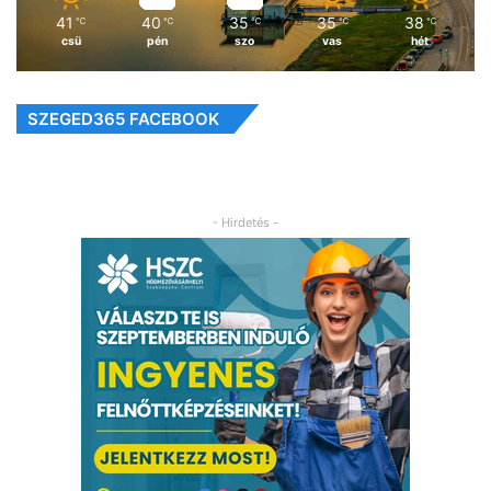
41
40
35
35
38
℃
℃
℃
℃
℃
csü
pén
szo
vas
hét
SZEGED365 FACEBOOK
- Hirdetés -