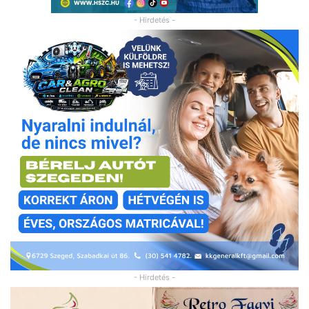
- Hirdetés -
- Hirdetés -