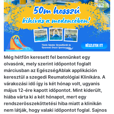
Még hétfőn keresett fel bennünket egy
olvasónk, mely szerint időpontot foglalt
márciusban az EgészségAblak applikáción
keresztül a szegedi Reumatológiai Klinikára. A
várakozási idő így is két hónap volt, ugyanis
május 12-ére kapott időpontot. Mint kiderült,
hiába várta ki a két hónapot, mert egy
rendszerösszeköttetési hiba miatt a klinikán
nem látják, hogy valaki időpontot foglal. Sajnos