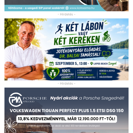
- Hirdetés -
- Hirdetés -