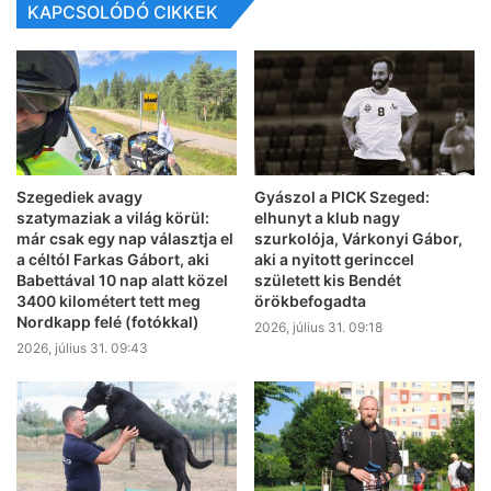
KAPCSOLÓDÓ CIKKEK
Szegediek avagy
Gyászol a PICK Szeged:
szatymaziak a világ körül:
elhunyt a klub nagy
már csak egy nap választja el
szurkolója, Várkonyi Gábor,
a céltól Farkas Gábort, aki
aki a nyitott gerinccel
Babettával 10 nap alatt közel
született kis Bendét
3400 kilométert tett meg
örökbefogadta
Nordkapp felé (fotókkal)
2026, július 31. 09:18
2026, július 31. 09:43