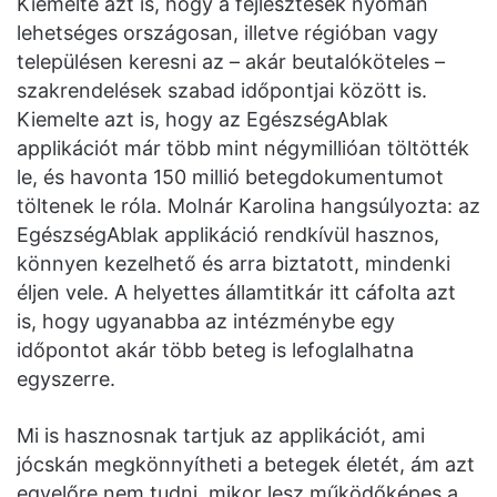
Kiemelte azt is, hogy a fejlesztések nyomán
lehetséges országosan, illetve régióban vagy
településen keresni az – akár beutalóköteles –
szakrendelések szabad időpontjai között is.
Kiemelte azt is, hogy az EgészségAblak
applikációt már több mint négymillióan töltötték
le, és havonta 150 millió betegdokumentumot
töltenek le róla. Molnár Karolina hangsúlyozta: az
EgészségAblak applikáció rendkívül hasznos,
könnyen kezelhető és arra biztatott, mindenki
éljen vele. A helyettes államtitkár itt cáfolta azt
is, hogy ugyanabba az intézménybe egy
időpontot akár több beteg is lefoglalhatna
egyszerre.
Mi is hasznosnak tartjuk az applikációt, ami
jócskán megkönnyítheti a betegek életét, ám azt
egyelőre nem tudni, mikor lesz működőképes a