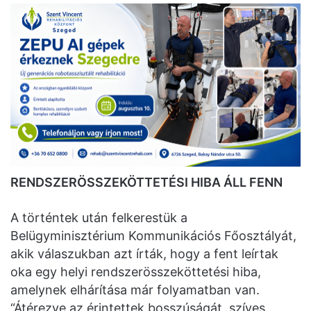
RENDSZERÖSSZEKÖTTETÉSI HIBA ÁLL FENN
A történtek után felkerestük a
Belügyminisztérium Kommunikációs Főosztályát,
akik válaszukban azt írták, hogy a fent leírtak
oka egy helyi rendszerösszeköttetési hiba,
amelynek elhárítása már folyamatban van.
“Átérezve az érintettek bosszúságát, szíves