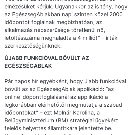
elnézésüket kérjük. Ugyanakkor az is tény, hogy
az EgészségAblakban napi szinten közel 2000
időpontot foglalnak megbízhatóan, az
alkalmazás népszerűsége töretlenül nő,
letöltésszáma meghaladta a 4 milliót” – írták
szerkesztőségünknek.
ÚJABB FUNKCIÓVAL BŐVÜLT AZ
EGÉSZSÉGABLAK
Pár napos hír egyébként, hogy újabb funkcióval
bővült az az EgészségAblak applikáció: “az
online időpontfoglalásnál az applikáció a
legkorábban elérhetőtől megmutatja a szabad
időpontokat” – ezt Molnár Karolina, a
Belügyminisztérium (BM) stratégiai ügyekért
felelős helyettes államtitkára jelentette be.