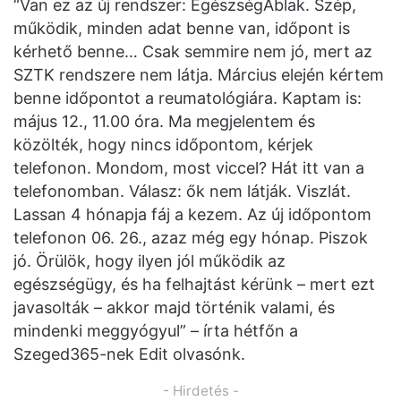
“Van ez az új rendszer: EgészségAblak. Szép,
működik, minden adat benne van, időpont is
kérhető benne… Csak semmire nem jó, mert az
SZTK rendszere nem látja. Március elején kértem
benne időpontot a reumatológiára. Kaptam is:
május 12., 11.00 óra. Ma megjelentem és
közölték, hogy nincs időpontom, kérjek
telefonon. Mondom, most viccel? Hát itt van a
telefonomban. Válasz: ők nem látják. Viszlát.
Lassan 4 hónapja fáj a kezem. Az új időpontom
telefonon 06. 26., azaz még egy hónap. Piszok
jó. Örülök, hogy ilyen jól működik az
egészségügy, és ha felhajtást kérünk – mert ezt
javasolták – akkor majd történik valami, és
mindenki meggyógyul” – írta hétfőn a
Szeged365-nek Edit olvasónk.
- Hirdetés -