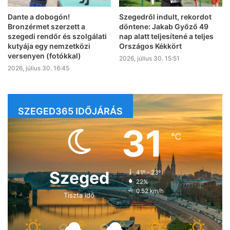
Dante a dobogón!
Szegedről indult, rekordot
Bronzérmet szerzett a
döntene: Jakab Győző 49
szegedi rendőr és szolgálati
nap alatt teljesítené a teljes
kutyája egy nemzetközi
Országos Kékkört
versenyen (fotókkal)
2026, július 30. 15:51
2026, július 30. 16:45
SZEGED365 IDŐJÁRÁS
31
℃
Szeged
41º - 23º
22%
0.52 km/h
Tiszta idő