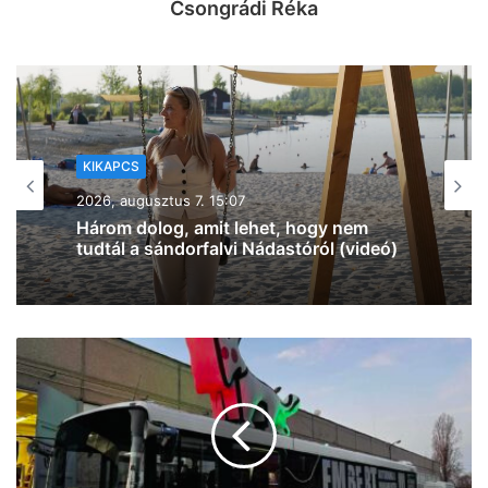
Csongrádi Réka
KIKAPCS
2026, augusztus 7. 12:27
Na, ez mennyire király már: 60 SZIN-
jegyet VIP-re húz fel a Coca-Cola
Szegeden!