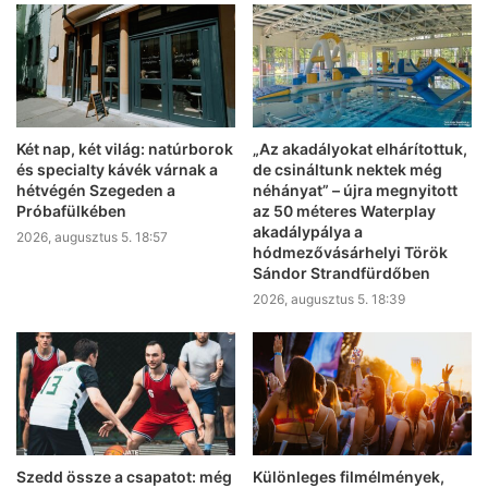
Két nap, két világ: natúrborok
„Az akadályokat elhárítottuk,
és specialty kávék várnak a
de csináltunk nektek még
hétvégén Szegeden a
néhányat” – újra megnyitott
Próbafülkében
az 50 méteres Waterplay
akadálypálya a
2026, augusztus 5. 18:57
hódmezővásárhelyi Török
Sándor Strandfürdőben
2026, augusztus 5. 18:39
Szedd össze a csapatot: még
Különleges filmélmények,