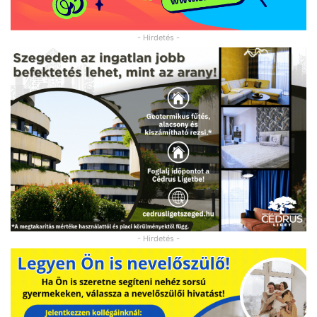
- Hirdetés -
- Hirdetés -