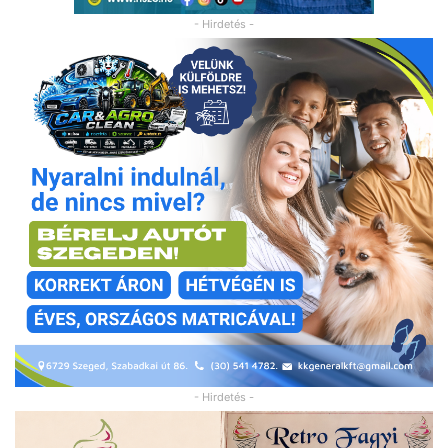
- Hirdetés -
- Hirdetés -