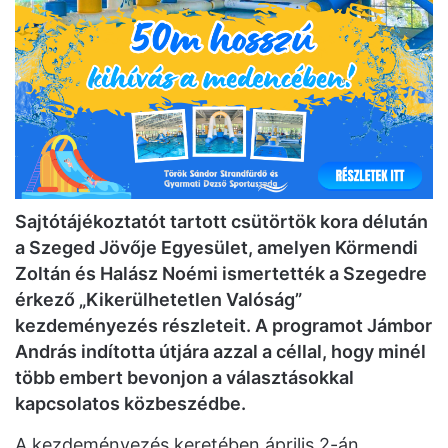
Sajtótájékoztatót tartott csütörtök kora délután
a Szeged Jövője Egyesület, amelyen Körmendi
Zoltán és Halász Noémi ismertették a Szegedre
érkező „Kikerülhetetlen Valóság”
kezdeményezés részleteit. A programot Jámbor
András indította útjára azzal a céllal, hogy minél
több embert bevonjon a választásokkal
kapcsolatos közbeszédbe.
A kezdeményezés keretében április 2-án,