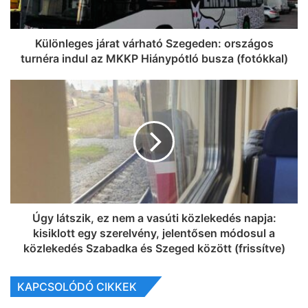
Különleges járat várható Szegeden: országos
turnéra indul az MKKP Hiánypótló busza (fotókkal)
Úgy látszik, ez nem a vasúti közlekedés napja:
kisiklott egy szerelvény, jelentősen módosul a
közlekedés Szabadka és Szeged között (frissítve)
KAPCSOLÓDÓ CIKKEK