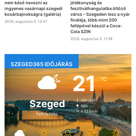
nem késő nevezni az
jótékonyság és
ingyenes vasárnapi szegedi
fesztiválhangulatba öltöző
kosárbajnokságra (galéria)
város – Szegeden lesz a nyár
fináléja, több mint 200
2026, augusztus 5. 13:47
fellépővel készül a Coca-
Cola SZIN
2026, augusztus 5. 11:58
SZEGED365 IDŐJÁRÁS
21
℃
Szeged
33º - 19º
68%
4.53 km/h
Felhősödés