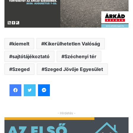
kiemelt
Kikerülhetetlen Valóság
sajtótájékoztató
Széchenyi tér
Szeged
Szeged Jövője Egyesület
Facebook
Twitter
Messenger
- Hirdetés -