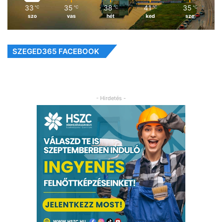
33
35
38
41
35
℃
℃
℃
℃
℃
szo
vas
hét
ked
sze
SZEGED365 FACEBOOK
- Hirdetés -