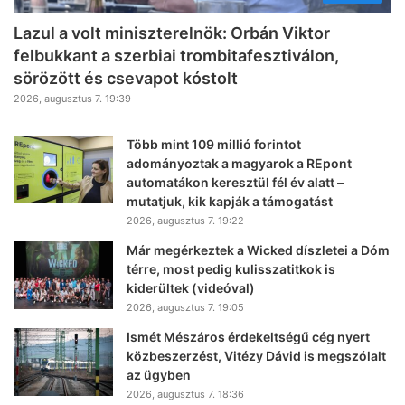
Lazul a volt miniszterelnök: Orbán Viktor
felbukkant a szerbiai trombitafesztiválon,
sörözött és csevapot kóstolt
2026, augusztus 7. 19:39
Több mint 109 millió forintot
adományoztak a magyarok a REpont
automatákon keresztül fél év alatt –
mutatjuk, kik kapják a támogatást
2026, augusztus 7. 19:22
Már megérkeztek a Wicked díszletei a Dóm
térre, most pedig kulisszatitkok is
kiderültek (videóval)
2026, augusztus 7. 19:05
Ismét Mészáros érdekeltségű cég nyert
közbeszerzést, Vitézy Dávid is megszólalt
az ügyben
2026, augusztus 7. 18:36