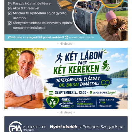
- Hirdetés -
- Hirdetés -