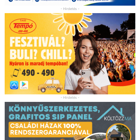
- Hirdetés -
- Hirdetés -