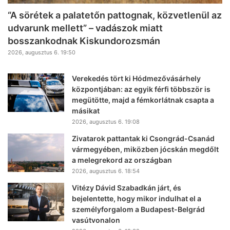
“A sörétek a palatetőn pattognak, közvetlenül az
udvarunk mellett” – vadászok miatt
bosszankodnak Kiskundorozsmán
2026, augusztus 6. 19:50
Verekedés tört ki Hódmezővásárhely
központjában: az egyik férfi többször is
megütötte, majd a fémkorlátnak csapta a
másikat
2026, augusztus 6. 19:08
Zivatarok pattantak ki Csongrád-Csanád
vármegyében, miközben jócskán megdőlt
a melegrekord az országban
2026, augusztus 6. 18:54
Vitézy Dávid Szabadkán járt, és
bejelentette, hogy mikor indulhat el a
személyforgalom a Budapest-Belgrád
vasútvonalon