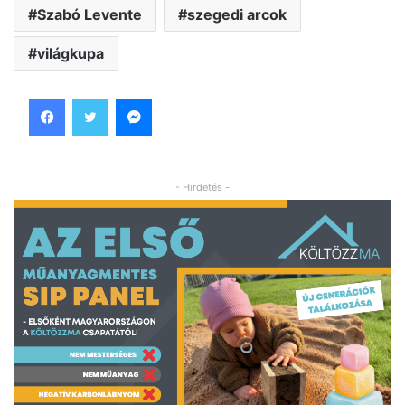
Szabó Levente
szegedi arcok
világkupa
Facebook
Twitter
Messenger
- Hirdetés -