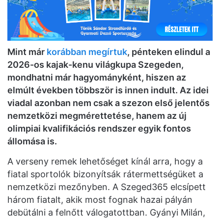
Mint már
korábban megírtuk
, pénteken elindul a
2026-os kajak-kenu világkupa Szegeden,
mondhatni már hagyományként, hiszen az
elmúlt években többször is innen indult. Az idei
viadal azonban nem csak a szezon első jelentős
nemzetközi megmérettetése, hanem az új
olimpiai kvalifikációs rendszer egyik fontos
állomása is.
A verseny remek lehetőséget kínál arra, hogy a
fiatal sportolók bizonyítsák rátermettségüket a
nemzetközi mezőnyben. A Szeged365 elcsípett
három fiatalt, akik most fognak hazai pályán
debütálni a felnőtt válogatottban. Gyányi Milán,