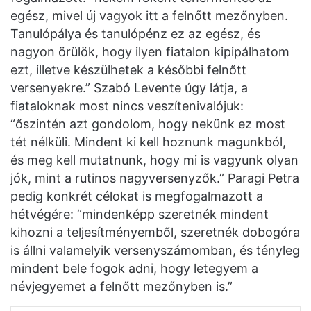
egész, mivel új vagyok itt a felnőtt mezőnyben.
Tanulópálya és tanulópénz ez az egész, és
nagyon örülök, hogy ilyen fiatalon kipipálhatom
ezt, illetve készülhetek a későbbi felnőtt
versenyekre.” Szabó Levente úgy látja, a
fiataloknak most nincs veszítenivalójuk:
“őszintén azt gondolom, hogy nekünk ez most
tét nélküli. Mindent ki kell hoznunk magunkból,
és meg kell mutatnunk, hogy mi is vagyunk olyan
jók, mint a rutinos nagyversenyzők.” Paragi Petra
pedig konkrét célokat is megfogalmazott a
hétvégére: “mindenképp szeretnék mindent
kihozni a teljesítményemből, szeretnék dobogóra
is állni valamelyik versenyszámomban, és tényleg
mindent bele fogok adni, hogy letegyem a
névjegyemet a felnőtt mezőnyben is.”