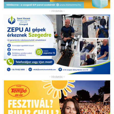
- Hirdetés -
- Hirdetés -