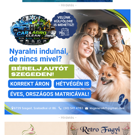
- Hirdetés -
- Hirdetés -