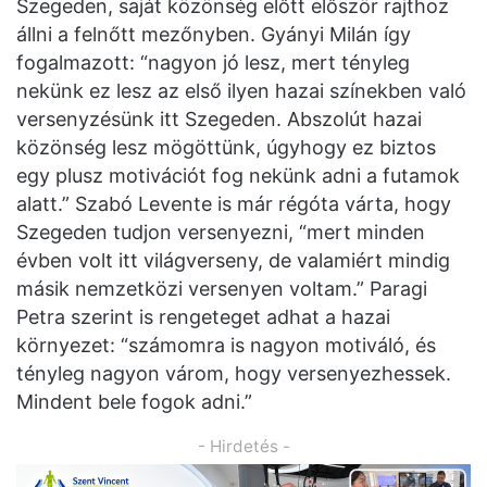
Szegeden, saját közönség előtt először rajthoz
állni a felnőtt mezőnyben. Gyányi Milán így
fogalmazott: “nagyon jó lesz, mert tényleg
nekünk ez lesz az első ilyen hazai színekben való
versenyzésünk itt Szegeden. Abszolút hazai
közönség lesz mögöttünk, úgyhogy ez biztos
egy plusz motivációt fog nekünk adni a futamok
alatt.” Szabó Levente is már régóta várta, hogy
Szegeden tudjon versenyezni, “mert minden
évben volt itt világverseny, de valamiért mindig
másik nemzetközi versenyen voltam.” Paragi
Petra szerint is rengeteget adhat a hazai
környezet: “számomra is nagyon motiváló, és
tényleg nagyon várom, hogy versenyezhessek.
Mindent bele fogok adni.”
- Hirdetés -