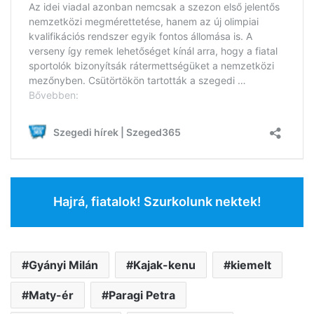
Hajrá, fiatalok! Szurkolunk nektek!
Gyányi Milán
Kajak-kenu
kiemelt
Maty-ér
Paragi Petra