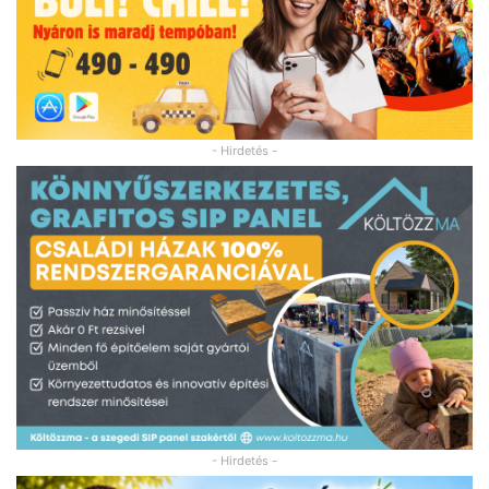
- Hirdetés -
- Hirdetés -