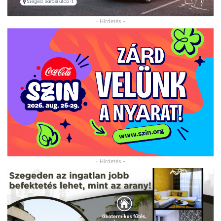
- Hirdetés -
- Hirdetés -