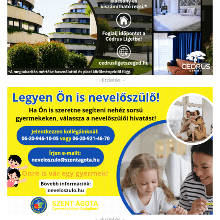
- Hirdetés -
- Hirdetés -