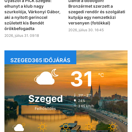
Gyászol a PICK Szeged:
Dante a dobogón!
elhunyt a klub nagy
Bronzérmet szerzett a
szurkolója, Várkonyi Gábor,
szegedi rendőr és szolgálati
aki a nyitott gerinccel
kutyája egy nemzetközi
született kis Bendét
versenyen (fotókkal)
örökbefogadta
2026, július 30. 16:45
2026, július 31. 09:18
SZEGED365 IDŐJÁRÁS
31
℃
Szeged
31º - 31º
24%
3.65 km/h
Felhősödés