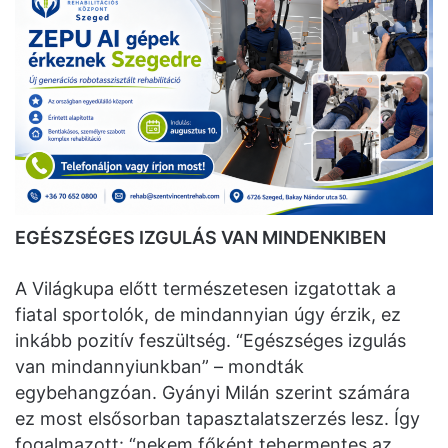
EGÉSZSÉGES IZGULÁS VAN MINDENKIBEN
A Világkupa előtt természetesen izgatottak a
fiatal sportolók, de mindannyian úgy érzik, ez
inkább pozitív feszültség. “Egészséges izgulás
van mindannyiunkban” – mondták
egybehangzóan. Gyányi Milán szerint számára
ez most elsősorban tapasztalatszerzés lesz. Így
fogalmazott: “nekem főként tehermentes az