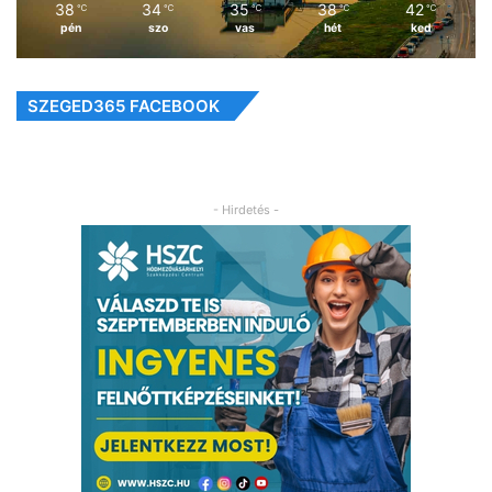
38
34
35
38
42
℃
℃
℃
℃
℃
pén
szo
vas
hét
ked
SZEGED365 FACEBOOK
- Hirdetés -