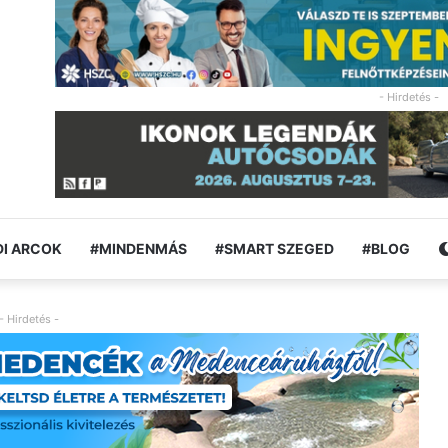
- Hirdetés -
I ARCOK
#MINDENMÁS
#SMART SZEGED
#BLOG
- Hirdetés -