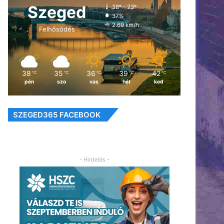
Szeged
38º - 23º
37%
2.69 km/h
Felhősödés
38
35
36
39
42
℃
℃
℃
℃
℃
pén
szo
vas
hét
ked
SZEGED365 FACEBOOK
- Hirdetés -