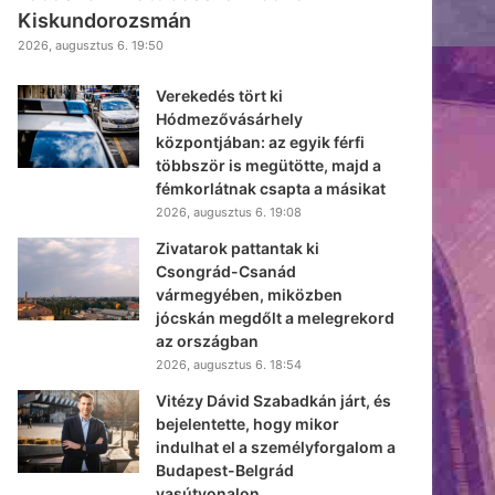
Kiskundorozsmán
2026, augusztus 6. 19:50
Verekedés tört ki
Hódmezővásárhely
központjában: az egyik férfi
többször is megütötte, majd a
fémkorlátnak csapta a másikat
2026, augusztus 6. 19:08
Zivatarok pattantak ki
Csongrád-Csanád
vármegyében, miközben
jócskán megdőlt a melegrekord
az országban
2026, augusztus 6. 18:54
Vitézy Dávid Szabadkán járt, és
bejelentette, hogy mikor
indulhat el a személyforgalom a
Budapest-Belgrád
vasútvonalon