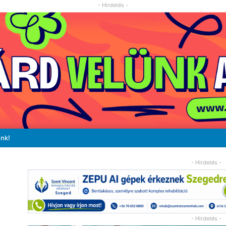
- Hirdetés -
unk!
- Hirdetés -
- Hirdetés -