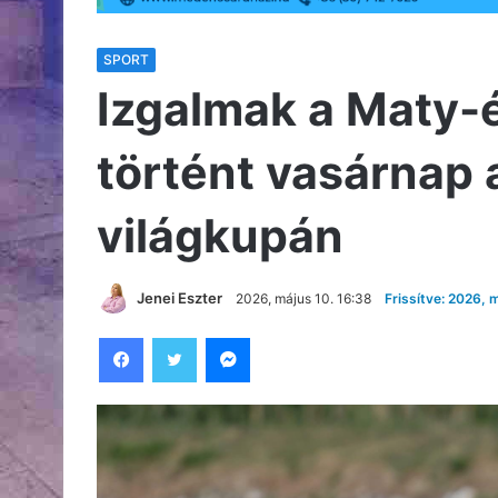
SPORT
Izgalmak a Maty-é
történt vasárnap 
világkupán
Jenei Eszter
2026, május 10. 16:38
Frissítve: 2026, 
Facebook
Twitter
Messenger