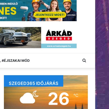
Keresés:
#ÉJSZAKAI MÓD
SZEGED365 IDŐJÁRÁS
26
℃