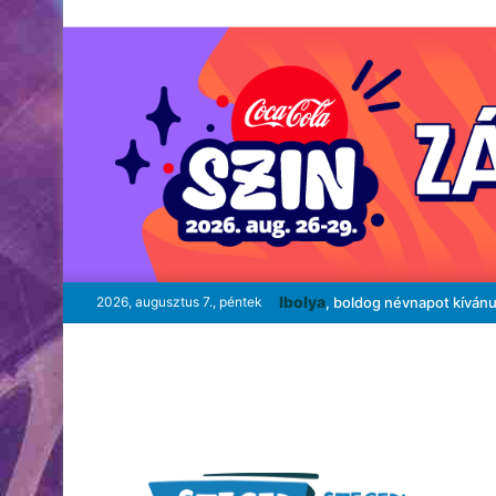
Ibolya
2026, augusztus 7., péntek
, boldog névnapot kíván