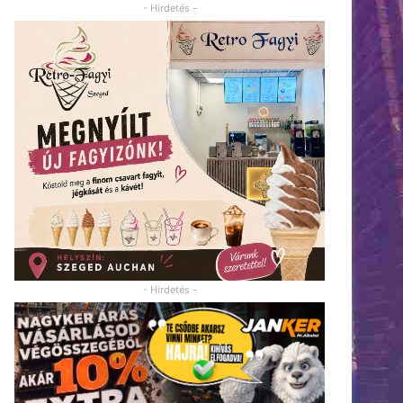
- Hirdetés -
- Hirdetés -