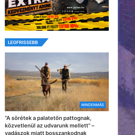
LEGFRISSEBB
MINDENMÁS
“A sörétek a palatetőn pattognak,
közvetlenül az udvarunk mellett” –
vadászok miatt bosszankodnak