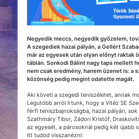
Negyedik meccs, negyedik győzelem, továb
A szegediek hazai pályán, a Gellért Szab
már az egyesek után olyan előnyt raktak ö
táblán. Sonkodi Bálint nagy taps mellett h
nem csak eredmény, hanem üzenet is: a s
közönség pedig megint odatette magát.
Aki követi a szegedi teniszéletet, annak m
Legutóbb arról írtunk, hogy a Vitéz SE S
férfi teniszbajnokságba, hazai pályán, sok
Szathmáry Tibor, Zádori Kristóf, Draskovit
az egyesét, a párosoknál pedig két újabb sz
itt tudod visszanézni: