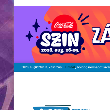
Emőd
2026, augusztus 9., vasárnap
, boldog névnapot kívá