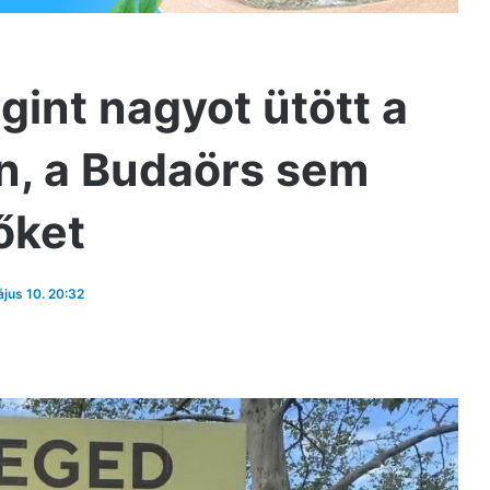
int nagyot ütött a
n, a Budaörs sem
őket
ájus 10. 20:32