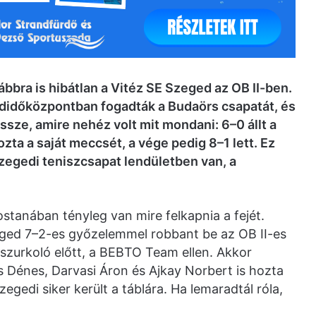
bra is hibátlan a Vitéz SE Szeged az OB II-ben.
adidőközpontban fogadták a Budaörs csapatát, és
ssze, amire nehéz volt mit mondani: 6–0 állt a
ozta a saját meccsét, a vége pedig 8–1 lett. Ez
zegedi teniszcsapat lendületben van, a
ostanában tényleg van mire felkapnia a fejét.
zeged 7–2-es győzelemmel robbant be az OB II-es
 szurkoló előtt, a BEBTO Team ellen. Akkor
s Dénes, Darvasi Áron és Ajkay Norbert is hozta
egedi siker került a táblára. Ha lemaradtál róla,