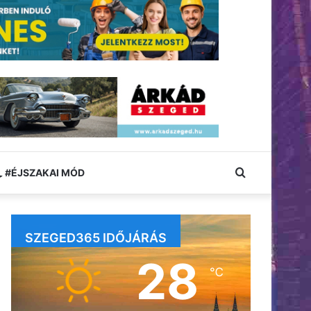
Keresés:
#ÉJSZAKAI MÓD
SZEGED365 IDŐJÁRÁS
28
℃