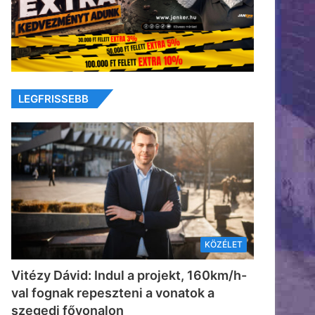
LEGFRISSEBB
KÖZÉLET
Vitézy Dávid: Indul a projekt, 160km/h-
val fognak repeszteni a vonatok a
szegedi fővonalon