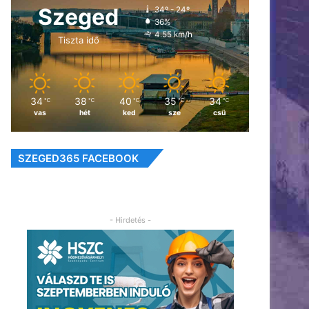
Szeged
34º - 24º
36%
4.55 km/h
Tiszta idő
34
38
40
35
34
℃
℃
℃
℃
℃
vas
hét
ked
sze
csü
SZEGED365 FACEBOOK
- Hirdetés -