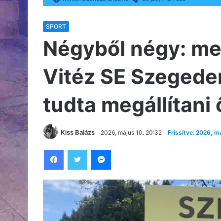
SPORT
Négyből négy: meg
Vitéz SE Szegede
tudta megállítani 
Kiss Balázs
2026, május 10. 20:32
Frissítve: 2026, m
Facebook
Twitter
Messenger