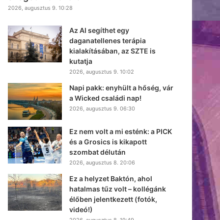
2026, augusztus 9. 10:28
Az AI segíthet egy
daganatellenes terápia
kialakításában, az SZTE is
kutatja
2026, augusztus 9. 10:02
Napi pakk: enyhült a hőség, vár
a Wicked családi nap!
2026, augusztus 9. 06:30
Ez nem volt a mi esténk: a PICK
és a Grosics is kikapott
szombat délután
2026, augusztus 8. 20:06
Ez a helyzet Baktón, ahol
hatalmas tűz volt – kollégánk
élőben jelentkezett (fotók,
videó!)
2026, augusztus 8. 19:49