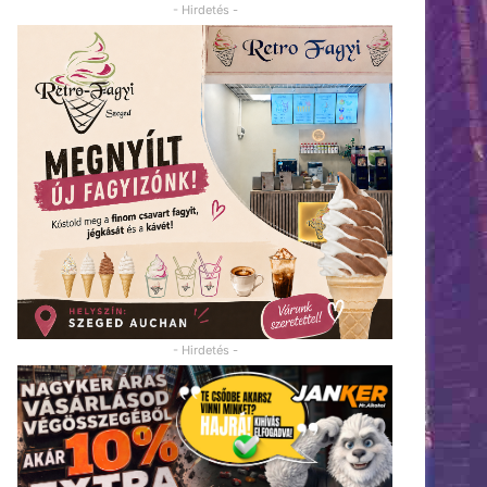
- Hirdetés -
- Hirdetés -