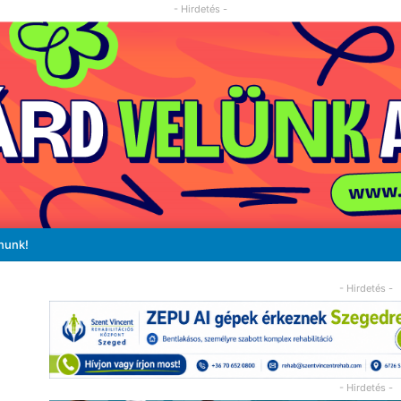
- Hirdetés -
nunk!
- Hirdetés -
- Hirdetés -