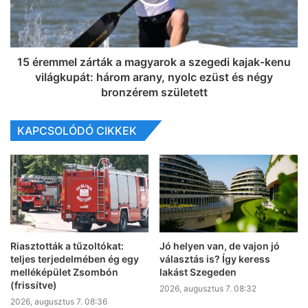
15 éremmel zárták a magyarok a szegedi kajak-kenu
világkupát: három arany, nyolc ezüst és négy
bronzérem született
KAPCSOLÓDÓ CIKKEK
Riasztották a tűzoltókat:
Jó helyen van, de vajon jó
teljes terjedelmében ég egy
választás is? Így keress
melléképület Zsombón
lakást Szegeden
(frissítve)
2026, augusztus 7. 08:32
2026, augusztus 7. 08:36