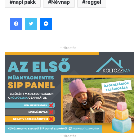
napi pakk
Névnap
reggel
Facebook
Twitter
Messenger
- Hirdetés -
- Hirdetés -