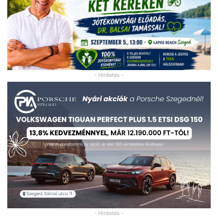
- Hirdetés -
- Hirdetés -