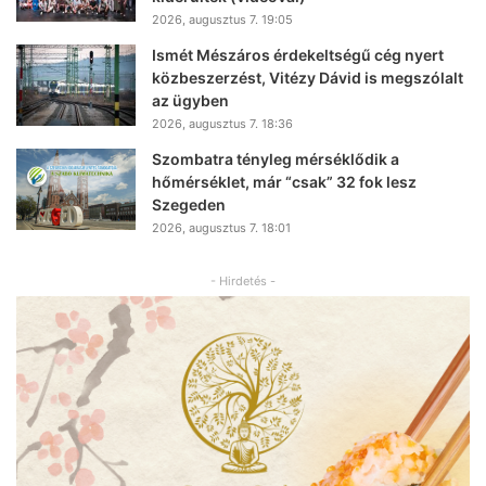
2026, augusztus 7. 19:05
Ismét Mészáros érdekeltségű cég nyert
közbeszerzést, Vitézy Dávid is megszólalt
az ügyben
2026, augusztus 7. 18:36
Szombatra tényleg mérséklődik a
hőmérséklet, már “csak” 32 fok lesz
Szegeden
2026, augusztus 7. 18:01
- Hirdetés -