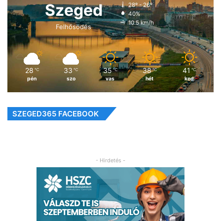
Szeged
28º - 26º
40%
10.5 km/h
Felhősödés
28
33
35
38
41
℃
℃
℃
℃
℃
pén
szo
vas
hét
ked
SZEGED365 FACEBOOK
- Hirdetés -