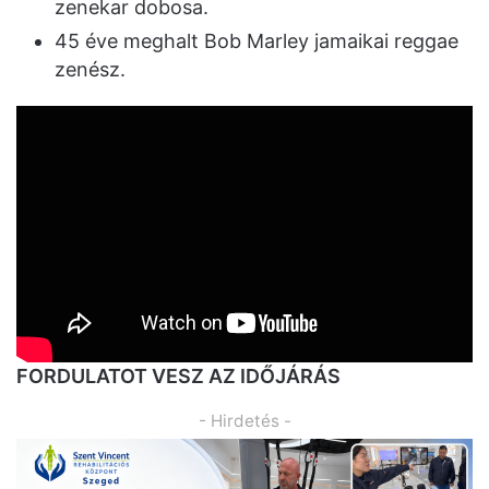
zenekar dobosa.
45 éve meghalt Bob Marley jamaikai reggae
zenész.
FORDULATOT VESZ AZ IDŐJÁRÁS
- Hirdetés -