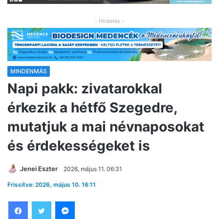
- Hirdetés -
MINDENMÁS
Napi pakk: zivatarokkal
érkezik a hétfő Szegedre,
mutatjuk a mai névnaposokat
és érdekességeket is
Jenei Eszter
2026, május 11. 06:31
Frissítve: 2026, május 10. 16:11
Facebook
Twitter
Messenger