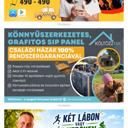
- Hirdetés -
- Hirdetés -