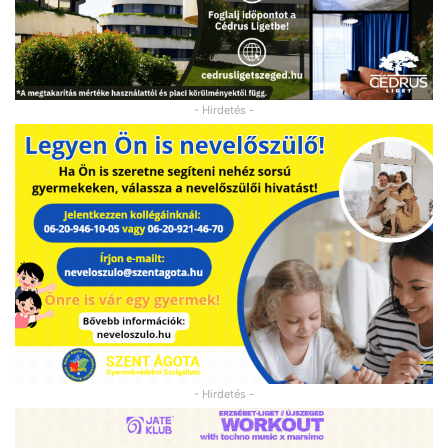
- Hirdetés -
- Hirdetés -