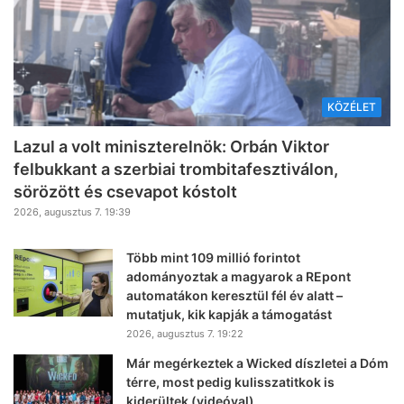
KÖZÉLET
Lazul a volt miniszterelnök: Orbán Viktor
felbukkant a szerbiai trombitafesztiválon,
sörözött és csevapot kóstolt
2026, augusztus 7. 19:39
Több mint 109 millió forintot
adományoztak a magyarok a REpont
automatákon keresztül fél év alatt –
mutatjuk, kik kapják a támogatást
2026, augusztus 7. 19:22
Már megérkeztek a Wicked díszletei a Dóm
térre, most pedig kulisszatitkok is
kiderültek (videóval)