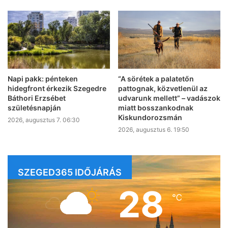
Napi pakk: pénteken
“A sörétek a palatetőn
hidegfront érkezik Szegedre
pattognak, közvetlenül az
Báthori Erzsébet
udvarunk mellett” – vadászok
születésnapján
miatt bosszankodnak
Kiskundorozsmán
2026, augusztus 7. 06:30
2026, augusztus 6. 19:50
SZEGED365 IDŐJÁRÁS
28
℃