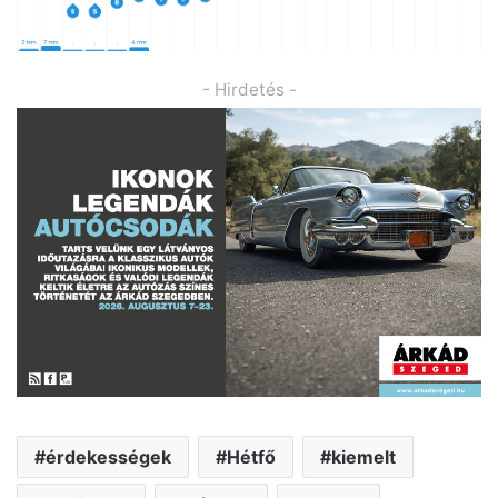
- Hirdetés -
érdekességek
Hétfő
kiemelt