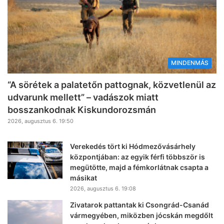
MINDENMÁS
“A sörétek a palatetőn pattognak, közvetlenül az
udvarunk mellett” – vadászok miatt
bosszankodnak Kiskundorozsmán
2026, augusztus 6. 19:50
Verekedés tört ki Hódmezővásárhely
központjában: az egyik férfi többször is
megütötte, majd a fémkorlátnak csapta a
másikat
2026, augusztus 6. 19:08
Zivatarok pattantak ki Csongrád-Csanád
vármegyében, miközben jócskán megdőlt