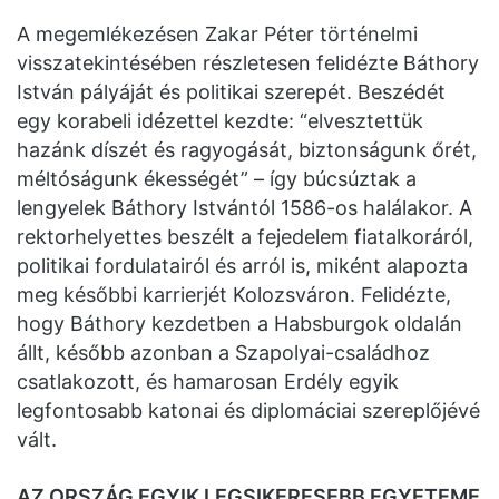
A megemlékezésen Zakar Péter történelmi
visszatekintésében részletesen felidézte Báthory
István pályáját és politikai szerepét. Beszédét
egy korabeli idézettel kezdte: “elvesztettük
hazánk díszét és ragyogását, biztonságunk őrét,
méltóságunk ékességét” – így búcsúztak a
lengyelek Báthory Istvántól 1586-os halálakor. A
rektorhelyettes beszélt a fejedelem fiatalkoráról,
politikai fordulatairól és arról is, miként alapozta
meg későbbi karrierjét Kolozsváron. Felidézte,
hogy Báthory kezdetben a Habsburgok oldalán
állt, később azonban a Szapolyai-családhoz
csatlakozott, és hamarosan Erdély egyik
legfontosabb katonai és diplomáciai szereplőjévé
vált.
AZ ORSZÁG EGYIK LEGSIKERESEBB EGYETEME