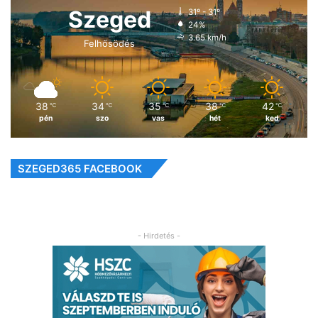
Szeged
31º - 31º
24%
3.65 km/h
Felhősödés
38
34
35
38
42
℃
℃
℃
℃
℃
pén
szo
vas
hét
ked
SZEGED365 FACEBOOK
- Hirdetés -