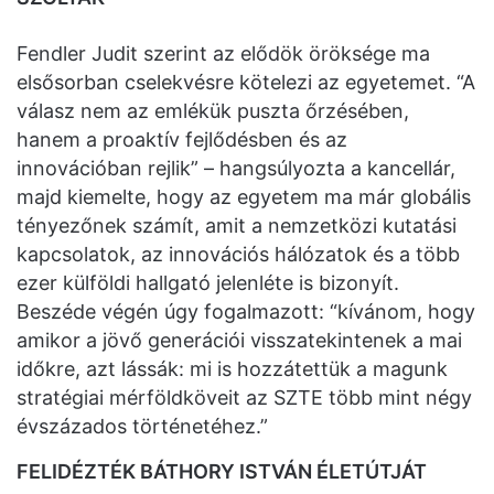
Fendler Judit szerint az elődök öröksége ma
elsősorban cselekvésre kötelezi az egyetemet. “A
válasz nem az emlékük puszta őrzésében,
hanem a proaktív fejlődésben és az
innovációban rejlik” – hangsúlyozta a kancellár,
majd kiemelte, hogy az egyetem ma már globális
tényezőnek számít, amit a nemzetközi kutatási
kapcsolatok, az innovációs hálózatok és a több
ezer külföldi hallgató jelenléte is bizonyít.
Beszéde végén úgy fogalmazott: “kívánom, hogy
amikor a jövő generációi visszatekintenek a mai
időkre, azt lássák: mi is hozzátettük a magunk
stratégiai mérföldköveit az SZTE több mint négy
évszázados történetéhez.”
FELIDÉZTÉK BÁTHORY ISTVÁN ÉLETÚTJÁT