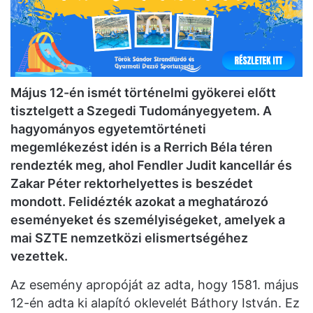
Május 12-én ismét történelmi gyökerei előtt
tisztelgett a Szegedi Tudományegyetem. A
hagyományos egyetemtörténeti
megemlékezést idén is a Rerrich Béla téren
rendezték meg, ahol Fendler Judit kancellár és
Zakar Péter rektorhelyettes is
beszédet
mondott. Felidézték azokat a meghatározó
eseményeket és személyiségeket, amelyek a
mai SZTE nemzetközi elismertségéhez
vezettek.
Az esemény apropóját az adta, hogy 1581. május
12-én adta ki alapító oklevelét Báthory István. Ez