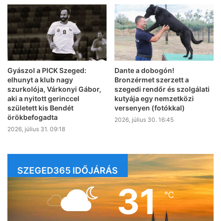
Gyászol a PICK Szeged:
Dante a dobogón!
elhunyt a klub nagy
Bronzérmet szerzett a
szurkolója, Várkonyi Gábor,
szegedi rendőr és szolgálati
aki a nyitott gerinccel
kutyája egy nemzetközi
született kis Bendét
versenyen (fotókkal)
örökbefogadta
2026, július 30. 16:45
2026, július 31. 09:18
SZEGED365 IDŐJÁRÁS
31
℃