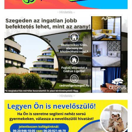
- Hirdetés -
- Hirdetés -