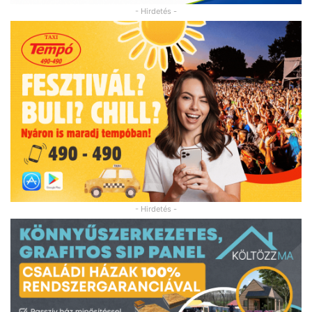
- Hirdetés -
- Hirdetés -