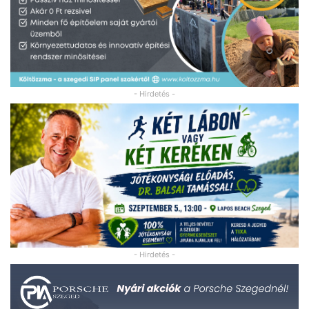
- Hirdetés -
- Hirdetés -