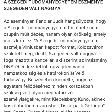
A SZEGEDI TUDOMÁNYEGYETEM ESZMÉNYE
SZEGEDEN VÁLT NAGGYÁ
Az eseményen Fendler Judit hangsúlyozta, hogy
a Szegedi Tudományegyetem története nem
csupán múltidézés, hanem olyan örökség, amely
ma is kötelez. “A Szegedi Tudományegyetem
eszméje Vilniusban kapott formát, Kolozsváron
született meg, de itt, Szegeden vált naggyá” –
fogalmazott a kancellár, aki szerint az intézmény
DNS-ében kezdettől fogva jelen van a
nemzetköziség és a határokon átívelő
tudásvágy. Beszédében kiemelte, hogy az
egyetem fejlődéséhez minden korszakban
szükség volt olyan meghatározó
személyiségekre, mint Klebelsberg Kuno, akinek
köszönhetően a városból „Tisza-parti Göttinga”