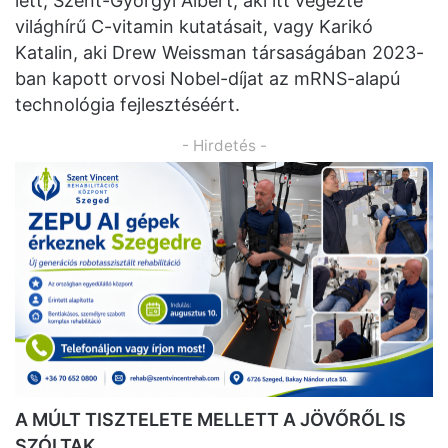
lett, Szent-Györgyi Albert, aki itt végezte
világhírű C-vitamin kutatásait, vagy Karikó
Katalin, aki Drew Weissman társaságában 2023-
ban kapott orvosi Nobel-díjat az mRNS-alapú
technológia fejlesztéséért.
- Hirdetés -
A MÚLT TISZTELETE MELLETT A JÖVŐRŐL IS
SZÓLTAK