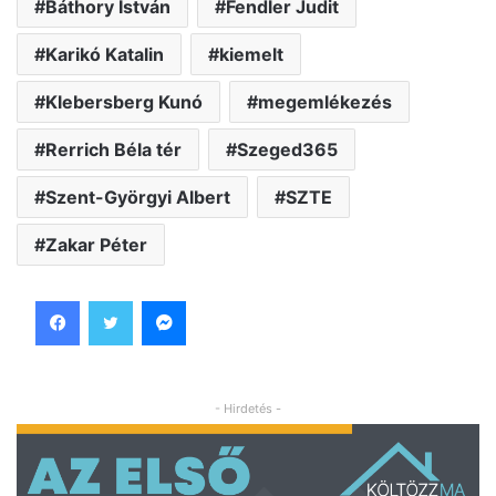
Báthory István
Fendler Judit
Karikó Katalin
kiemelt
Klebersberg Kunó
megemlékezés
Rerrich Béla tér
Szeged365
Szent-Györgyi Albert
SZTE
Zakar Péter
Facebook
Twitter
Messenger
- Hirdetés -