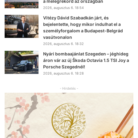
a melegrekord az országban
2026, augusztus 6. 18:54
Vitézy Dávid Szabadkán járt, és
bejelentette, hogy mikor indulhat el a
személyforgalom a Budapest-Belgrád
vasútvonalon
2026, augusztus 6. 18:32
Nyári bombaajánlat Szegeden – jéghideg
áron vár az új Škoda Octavia 1.5 TSI Joy a
Porsche Szegednél!
2026, augusztus 6. 18:28
- Hirdetés -