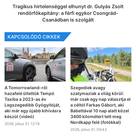
Tragikus hirtelenséggel elhunyt dr. Gulyás Zsolt
rendőrfőkapitány: a férfi egykor Csongrád-
Csanádban is szolgált
KAPCSOLÓDÓ CIKKEK
A Tomorrowland-ről
Szegediek avagy
hazafelé ültettük Tempó
szatymaziak a világ körül:
Taxiba a 2023-as év
már csak egy nap választja el
Legszegedibb Gyógyítóját,
a céltól Farkas Gábort, aki
aki már egy újabb kihívásra
Babettával 10 nap alatt közel
készül (videó)
3400 kilométert tett meg
Nordkapp felé (fotókkal)
2026, július 31. 12:19
2026, július 31. 09:43