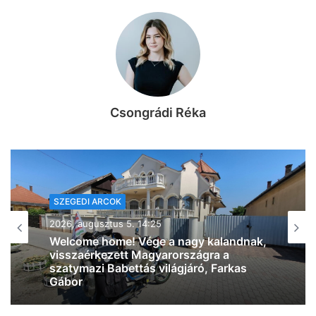
Csongrádi Réka
SZEGEDI ARCOK
2026, augusztus 5. 11:30
Szegedi Pletykák: jéghideg vízzel
kedveskedtünk a szegedieknek,
valamint megkérdeztük azt is, ki hogyan
éli túl a brutális hőséget (videó)