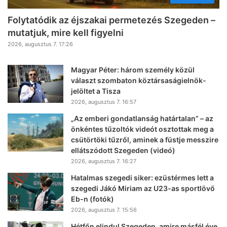
Folytatódik az éjszakai permetezés Szegeden –
mutatjuk, mire kell figyelni
2026, augusztus 7. 17:26
Magyar Péter: három személy közül
választ szombaton köztársaságielnök-
jelöltet a Tisza
2026, augusztus 7. 16:57
„Az emberi gondatlanság határtalan” – az
önkéntes tűzoltók videót osztottak meg a
csütörtöki tűzről, aminek a füstje messzire
ellátszódott Szegeden (videó)
2026, augusztus 7. 16:27
Hatalmas szegedi siker: ezüstérmes lett a
szegedi Jákó Miriam az U23-as sportlövő
Eb-n (fotók)
2026, augusztus 7. 15:56
Hétfőn elindul Szegeden, amire másfél éve