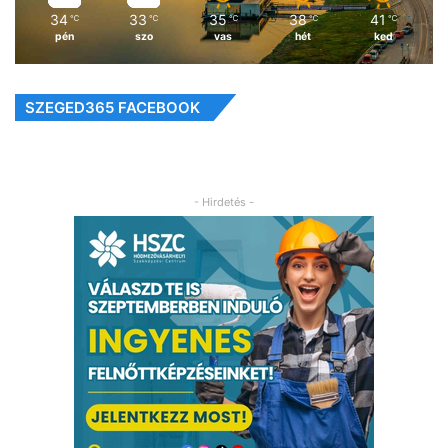
34
33
35
38
41
℃
℃
℃
℃
℃
pén
szo
vas
hét
ked
SZEGED365 FACEBOOK
- Hirdetés -