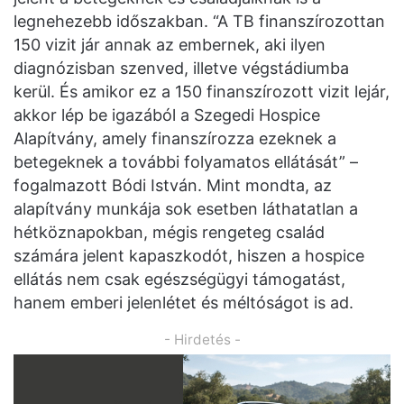
legnehezebb időszakban. “A TB finanszírozottan
150 vizit jár annak az embernek, aki ilyen
diagnózisban szenved, illetve végstádiumba
kerül. És amikor ez a 150 finanszírozott vizit lejár,
akkor lép be igazából a Szegedi Hospice
Alapítvány, amely finanszírozza ezeknek a
betegeknek a további folyamatos ellátását” –
fogalmazott Bódi István. Mint mondta, az
alapítvány munkája sok esetben láthatatlan a
hétköznapokban, mégis rengeteg család
számára jelent kapaszkodót, hiszen a hospice
ellátás nem csak egészségügyi támogatást,
hanem emberi jelenlétet és méltóságot is ad.
- Hirdetés -