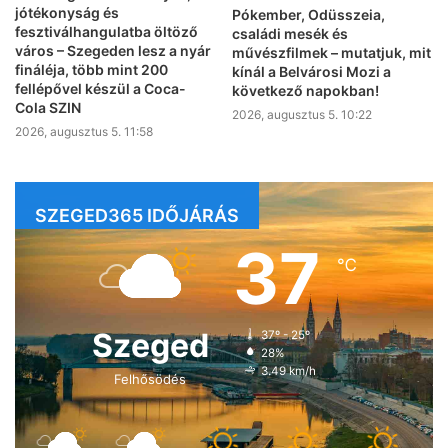
jótékonyság és
Pókember, Odüsszeia,
fesztiválhangulatba öltöző
családi mesék és
város – Szegeden lesz a nyár
művészfilmek – mutatjuk, mit
fináléja, több mint 200
kínál a Belvárosi Mozi a
fellépővel készül a Coca-
következő napokban!
Cola SZIN
2026, augusztus 5. 10:22
2026, augusztus 5. 11:58
SZEGED365 IDŐJÁRÁS
37
℃
Szeged
37º - 25º
28%
3.49 km/h
Felhősödés