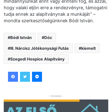
mindannyiunkat érint vagy érinteni fog, és azzal,
hogy valaki eljön erre a rendezvényre, támogatni
tudja ennek az alapítványnak a munkáját” –
mondta szerkesztőségünknek Bódi István.
Bódi István
Dóc
III. Nárcisz Jótékonysági Futás
kiemelt
Szegedi Hospice Alapítvány
Facebook
Twitter
Messenger
- Hirdetés -