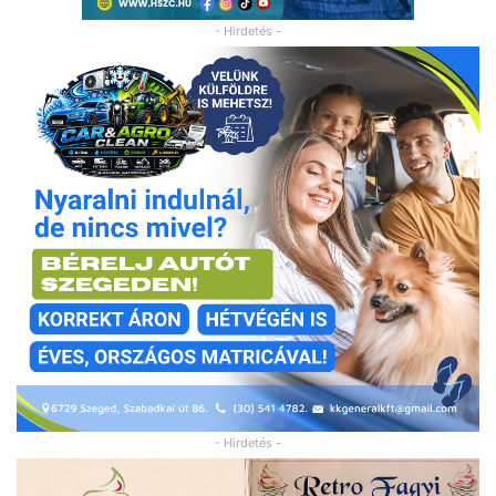
- Hirdetés -
- Hirdetés -