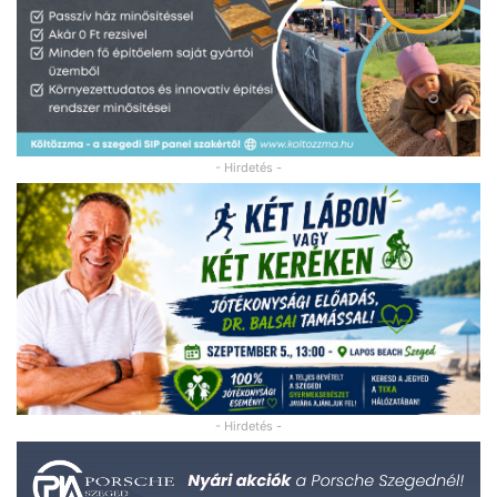
- Hirdetés -
- Hirdetés -