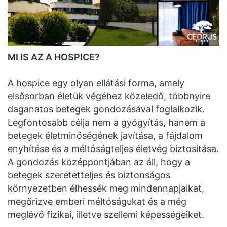
MI IS AZ A HOSPICE?
A hospice egy olyan ellátási forma, amely
elsősorban életük végéhez közeledő, többnyire
daganatos betegek gondozásával foglalkozik.
Legfontosabb célja nem a gyógyítás, hanem a
betegek életminőségének javítása, a fájdalom
enyhítése és a méltóságteljes életvég biztosítása.
A gondozás középpontjában az áll, hogy a
betegek szeretetteljes és biztonságos
környezetben élhessék meg mindennapjaikat,
megőrizve emberi méltóságukat és a még
meglévő fizikai, illetve szellemi képességeiket.