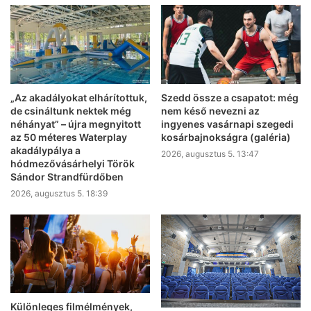
„Az akadályokat elhárítottuk,
Szedd össze a csapatot: még
de csináltunk nektek még
nem késő nevezni az
néhányat” – újra megnyitott
ingyenes vasárnapi szegedi
az 50 méteres Waterplay
kosárbajnokságra (galéria)
akadálypálya a
2026, augusztus 5. 13:47
hódmezővásárhelyi Török
Sándor Strandfürdőben
2026, augusztus 5. 18:39
Különleges filmélmények,