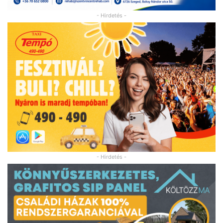
- Hirdetés -
- Hirdetés -