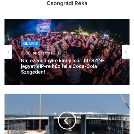
Csongrádi Réka
KIKAPCS
2026, augusztus 7. 11:53
Szeged365 Kikapcs: fergeteges bulik,
borkóstoló, Wicked Week, oldtimerek az
Árkádban, kosárbajnokság és
egészségnap – mutatjuk a hétvége
legextrább programjait a Napfény
Városában!