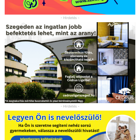
- Hirdetés -
- Hirdetés -