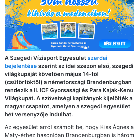
A Szegedi Vízisport Egyesület
szerdai
bejelentése
szerint az idei szezon első, szegedi
világkupáját követően május 14-től
(csütörtöktől) a németországi Brandenburgban
rendezik a II. ICF Gyorsasági és Para Kajak-Kenu
Világkupát. A szövetségi kapitányok kijelölték a
magyar csapatot, amelyen a szegedi egyesület
hét versenyzője indulhat.
Az egyesület arról számolt be, hogy Kiss Ágnes a
Maty-érhez hasonlóan Brandenburgban is három