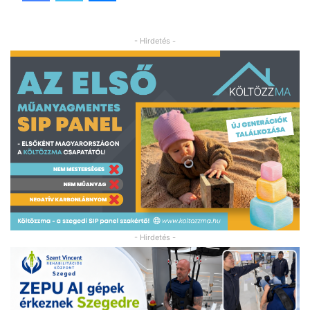
- Hirdetés -
- Hirdetés -