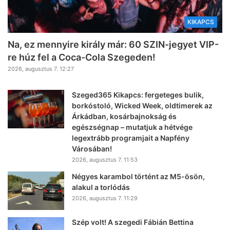
KIKAPCS
Na, ez mennyire király már: 60 SZIN-jegyet VIP-
re húz fel a Coca-Cola Szegeden!
2026, augusztus 7. 12:27
Szeged365 Kikapcs: fergeteges bulik,
borkóstoló, Wicked Week, oldtimerek az
Árkádban, kosárbajnokság és
egészségnap – mutatjuk a hétvége
legextrább programjait a Napfény
Városában!
2026, augusztus 7. 11:53
Négyes karambol történt az M5-ösön,
alakul a torlódás
2026, augusztus 7. 11:29
Szép volt! A szegedi Fábián Bettina