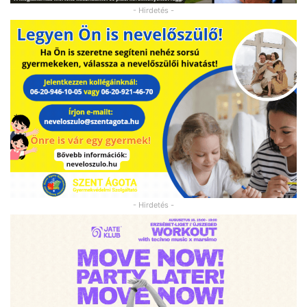
- Hirdetés -
- Hirdetés -