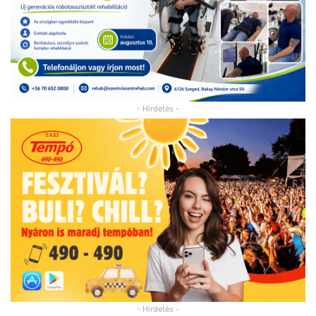
- Hirdetés -
- Hirdetés -