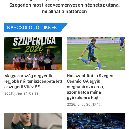
Szegeden most kedvezményesen nézhetsz utána,
mi állhat a háttérben
KAPCSOLÓDÓ CIKKEK
Magyarország negyedik
Hosszabbított a Szeged-
legjobb női teniszcsapata lett
Csanád GA egyik
a szegedi Vitéz SE
meghatározó arca,
szombaton már a
2026, július 31. 08:28
győzelemre hajt
2026, július 30. 17:17