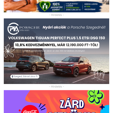
- Hirdetés -
- Hirdetés -