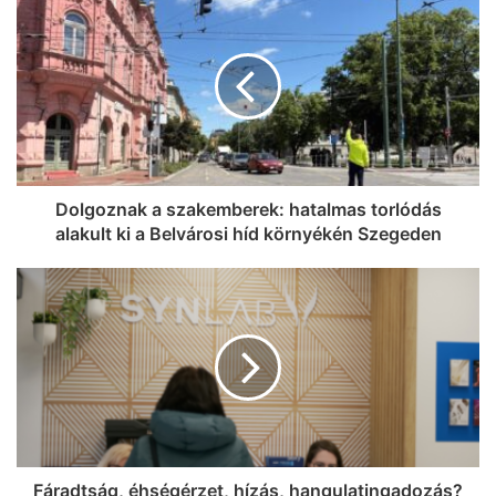
Dolgoznak a szakemberek: hatalmas torlódás
alakult ki a Belvárosi híd környékén Szegeden
Fáradtság, éhségérzet, hízás, hangulatingadozás?