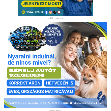
- Hirdetés -
- Hirdetés -