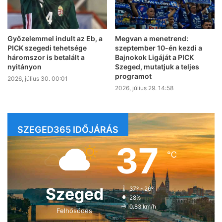
Győzelemmel indult az Eb, a
Megvan a menetrend:
PICK szegedi tehetsége
szeptember 10-én kezdi a
háromszor is betalált a
Bajnokok Ligáját a PICK
nyitányon
Szeged, mutatjuk a teljes
programot
2026, július 30. 00:01
2026, július 29. 14:58
SZEGED365 IDŐJÁRÁS
37
℃
Szeged
37º - 26º
28%
0.83 km/h
Felhősödés