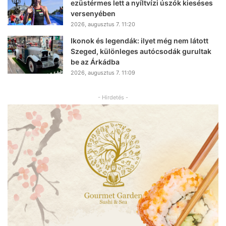
ezüstérmes lett a nyíltvízi úszók kieséses
versenyében
2026, augusztus 7. 11:20
Ikonok és legendák: ilyet még nem látott
Szeged, különleges autócsodák gurultak
be az Árkádba
2026, augusztus 7. 11:09
- Hirdetés -