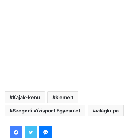
Kajak-kenu
kiemelt
Szegedi Vízisport Egyesület
világkupa
Facebook
Twitter
Messenger