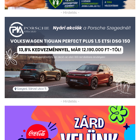
- Hirdetés -
- Hirdetés -