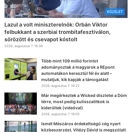
KÖZÉLET
Lazul a volt miniszterelnök: Orbán Viktor
felbukkant a szerbiai trombitafesztiválon,
sörözött és csevapot kóstolt
2026, augusztus 7. 19:39
Több mint 109 millió forintot
adományoztak a magyarok a REpont
automatákon keresztül fél év alatt –
mutatjuk, kik kapják a támogatást
2026, augusztus 7. 19:22
Már megérkeztek a Wicked díszletei a Dóm
térre, most pedig kulisszatitkok is
kiderültek (videóval)
2026, augusztus 7. 19:05
Ismét Mészáros érdekeltségű cég nyert
közbeszerzést, Vitézy Dávid is megszólalt