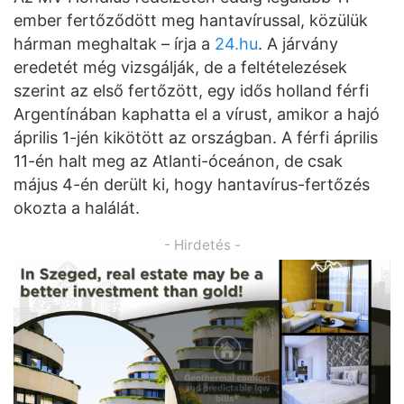
ember fertőződött meg hantavírussal, közülük
hárman meghaltak – írja a
24.hu
. A járvány
eredetét még vizsgálják, de a feltételezések
szerint az első fertőzött, egy idős holland férfi
Argentínában kaphatta el a vírust, amikor a hajó
április 1-jén kikötött az országban. A férfi április
11-én halt meg az Atlanti-óceánon, de csak
május 4-én derült ki, hogy hantavírus-fertőzés
okozta a halálát.
- Hirdetés -