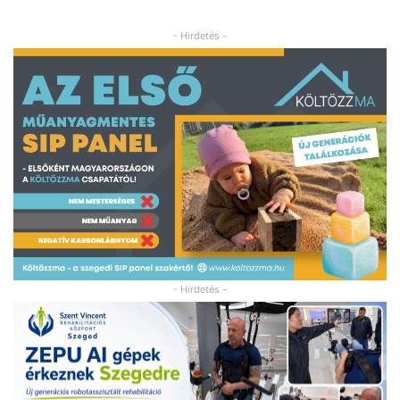
- Hirdetés -
- Hirdetés -