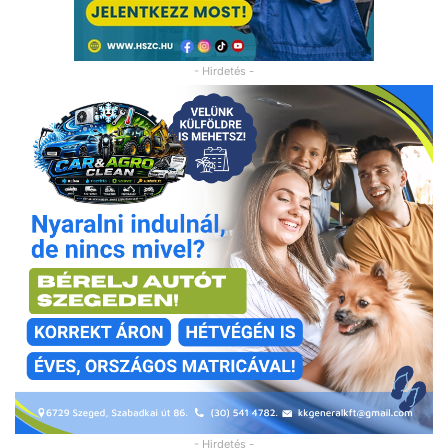
- Hirdetés -
- Hirdetés -