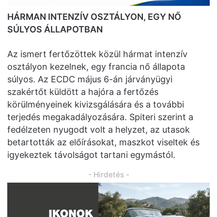
HÁRMAN INTENZÍV OSZTÁLYON, EGY NŐ
SÚLYOS ÁLLAPOTBAN
Az ismert fertőzöttek közül hármat intenzív
osztályon kezelnek, egy francia nő állapota
súlyos. Az ECDC május 6-án járványügyi
szakértőt küldött a hajóra a fertőzés
körülményeinek kivizsgálására és a további
terjedés megakadályozására. Spiteri szerint a
fedélzeten nyugodt volt a helyzet, az utasok
betartották az előírásokat, maszkot viseltek és
igyekeztek távolságot tartani egymástól.
- Hirdetés -