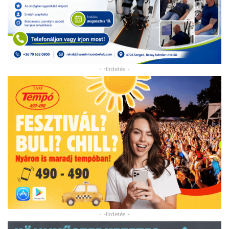
- Hirdetés -
- Hirdetés -