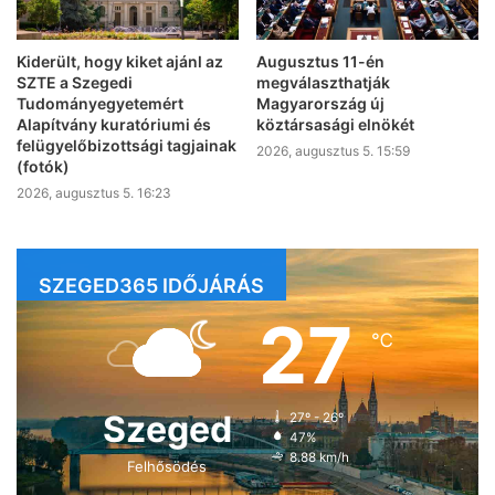
Kiderült, hogy kiket ajánl az
Augusztus 11-én
SZTE a Szegedi
megválaszthatják
Tudományegyetemért
Magyarország új
Alapítvány kuratóriumi és
köztársasági elnökét
felügyelőbizottsági tagjainak
2026, augusztus 5. 15:59
(fotók)
2026, augusztus 5. 16:23
SZEGED365 IDŐJÁRÁS
27
℃
Szeged
27º - 26º
47%
8.88 km/h
Felhősödés