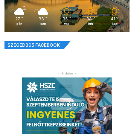
27
33
35
38
41
℃
℃
℃
℃
℃
pén
szo
vas
hét
ked
SZEGED365 FACEBOOK
- Hirdetés -