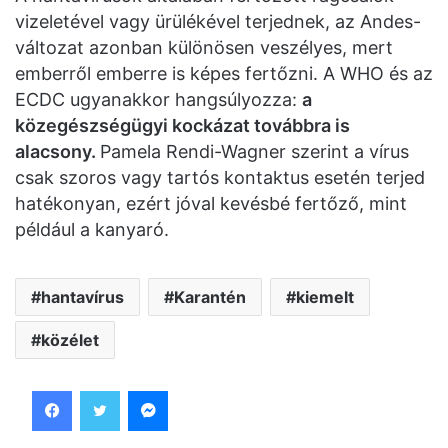
vizeletével vagy ürülékével terjednek, az Andes-
változat azonban különösen veszélyes, mert
emberről emberre is képes fertőzni. A WHO és az
ECDC ugyanakkor hangsúlyozza:
a
közegészségügyi kockázat továbbra is
alacsony.
Pamela Rendi-Wagner szerint a vírus
csak szoros vagy tartós kontaktus esetén terjed
hatékonyan, ezért jóval kevésbé fertőző, mint
például a kanyaró.
hantavírus
Karantén
kiemelt
közélet
Facebook
Twitter
Messenger