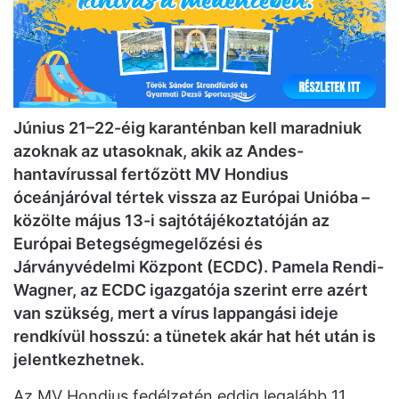
Június 21–22-éig karanténban kell maradniuk
azoknak az utasoknak, akik az Andes-
hantavírussal fertőzött MV Hondius
óceánjáróval tértek vissza az Európai Unióba –
közölte május 13-i sajtótájékoztatóján az
Európai Betegségmegelőzési és
Járványvédelmi Központ (ECDC). Pamela Rendi-
Wagner, az ECDC igazgatója szerint erre azért
van szükség, mert a vírus lappangási ideje
rendkívül hosszú: a tünetek akár hat hét után is
jelentkezhetnek.
Az MV Hondius fedélzetén eddig legalább 11