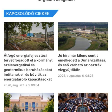
KAPCSOLÓDÓ CIKKEK
Átfogó energiafejlesztési
Jó hír: már kilenc centit
tervet fogadott el a kormány:
emelkedett a Duna vízállása,
szélenergetikai és
és eső várható az osztrák
geotermikus beruházásokat
vízgyűjtőkön
indítanak el, és bővítik az
2026, augusztus 6. 08:26
energiatároló kapacitásokat
2026, augusztus 6. 09:54