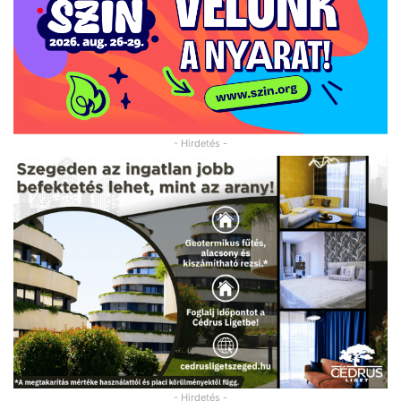
- Hirdetés -
- Hirdetés -