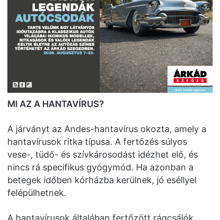
MI AZ A HANTAVÍRUS?
A járványt az Andes-hantavírus okozta, amely a
hantavírusok ritka típusa. A fertőzés súlyos
vese-, tüdő- és szívkárosodást idézhet elő, és
nincs rá specifikus gyógymód. Ha azonban a
betegek időben kórházba kerülnek, jó eséllyel
felépülhetnek.
A hantavírusok általában fertőzött rágcsálók