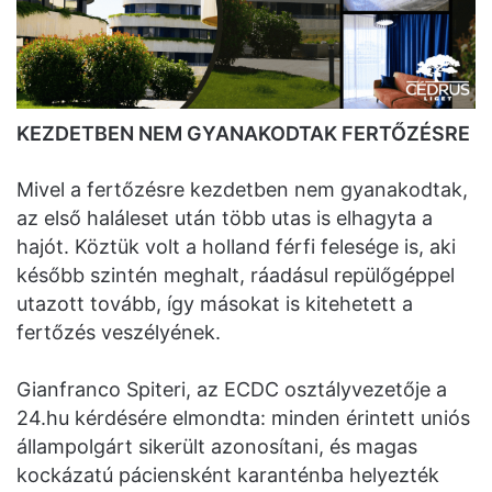
KEZDETBEN NEM GYANAKODTAK FERTŐZÉSRE
Mivel a fertőzésre kezdetben nem gyanakodtak,
az első haláleset után több utas is elhagyta a
hajót. Köztük volt a holland férfi felesége is, aki
később szintén meghalt, ráadásul repülőgéppel
utazott tovább, így másokat is kitehetett a
fertőzés veszélyének.
Gianfranco Spiteri, az ECDC osztályvezetője a
24.hu kérdésére elmondta: minden érintett uniós
állampolgárt sikerült azonosítani, és magas
kockázatú páciensként karanténba helyezték