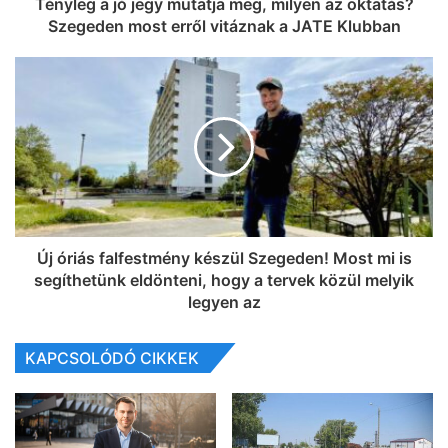
Tényleg a jó jegy mutatja meg, milyen az oktatás?
Szegeden most erről vitáznak a JATE Klubban
Új óriás falfestmény készül Szegeden! Most mi is
segíthetünk eldönteni, hogy a tervek közül melyik
legyen az
KAPCSOLÓDÓ CIKKEK