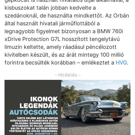
kisbuszokat talán jobban kedvelte a
szedánoknál, de használta mindkettőt. Az Orbán
által használt hivatali járműflottából a
legnagyobb figyelmet bizonyosan a BMW 760i
xDrive Protection G7L hosszított tengelytávú
limuzin keltette, amely ráadásul péncélozott
kivitelben készült, és az árát mintegy 100 millió
forintra becsülték korábban – emlékeztet a
HVG
.
- Hirdetés -