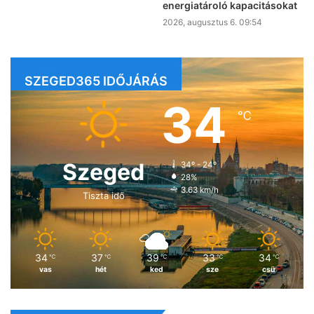
energiatároló kapacitásokat
2026, augusztus 6. 09:54
SZEGED365 IDŐJÁRÁS
34
℃
Szeged
34º - 24º
28%
3.63 km/h
Tiszta idő
34
37
39
33
34
℃
℃
℃
℃
℃
vas
hét
ked
sze
csü