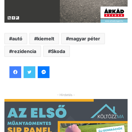
autó
kiemelt
magyar péter
rezidencia
Skoda
Facebook
Twitter
Messenger
- Hirdetés -