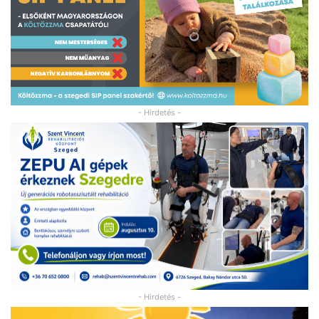
- Hirdetés -
- Hirdetés -