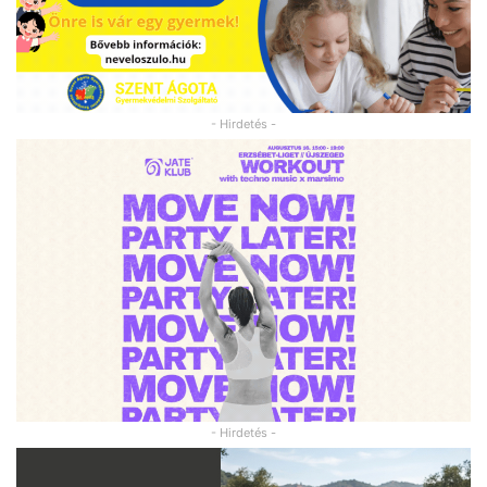
- Hirdetés -
- Hirdetés -