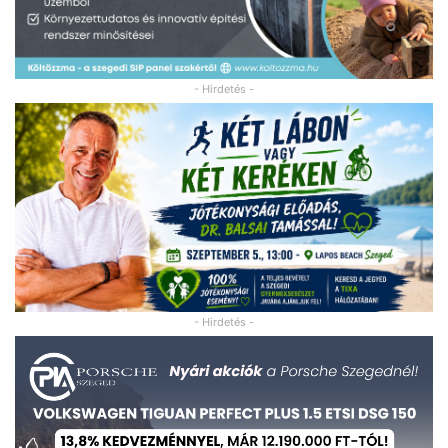
- Hirdetés -
- Hirdetés -