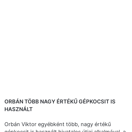
ORBÁN TÖBB NAGY ÉRTÉKŰ GÉPKOCSIT IS
HASZNÁLT
Orbán Viktor egyébként több, nagy értékű
gépkocsit is használt hivatalos útjai alkalmával, a