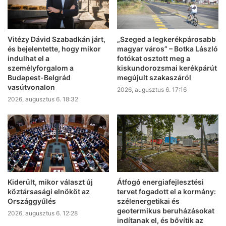
Vitézy Dávid Szabadkán járt,
„Szeged a legkerékpárosabb
és bejelentette, hogy mikor
magyar város” – Botka László
indulhat el a
fotókat osztott meg a
személyforgalom a
kiskundorozsmai kerékpárút
Budapest-Belgrád
megújult szakaszáról
vasútvonalon
2026, augusztus 6. 17:16
2026, augusztus 6. 18:32
Kiderült, mikor választ új
Átfogó energiafejlesztési
köztársasági elnököt az
tervet fogadott el a kormány:
Országgyűlés
szélenergetikai és
geotermikus beruházásokat
2026, augusztus 6. 12:28
indítanak el, és bővítik az