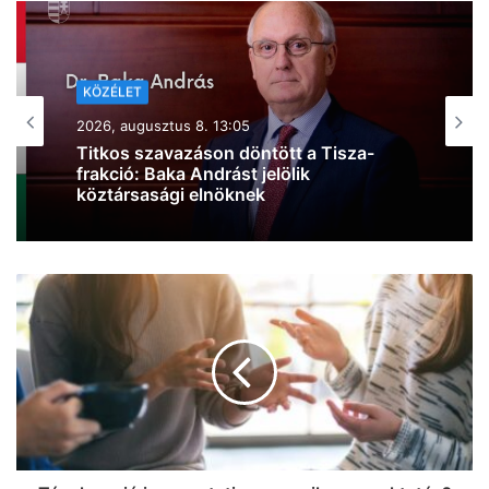
KÖZÉLET
2026, augusztus 8. 10:44
Kiderült, mire költi a kormány a 6000
milliárd forint európai uniós forrást