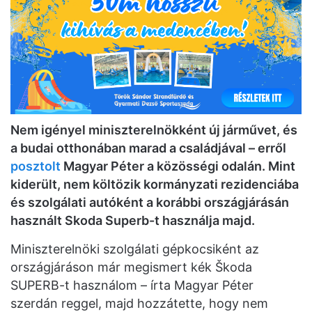
Nem igényel miniszterelnökként új járművet, és
a budai otthonában marad a családjával – erről
posztolt
Magyar Péter a közösségi odalán. Mint
kiderült, nem költözik kormányzati rezidenciába
és szolgálati autóként a korábbi országjárásán
használt Skoda Superb-t használja majd.
Miniszterelnöki szolgálati gépkocsiként az
országjáráson már megismert kék Škoda
SUPERB-t használom – írta Magyar Péter
szerdán reggel, majd hozzátette, hogy nem