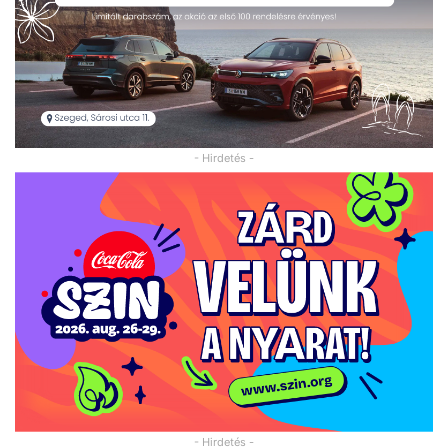
- Hirdetés -
- Hirdetés -