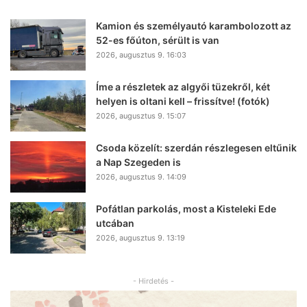
Kamion és személyautó karambolozott az
52-es főúton, sérült is van
2026, augusztus 9. 16:03
Íme a részletek az algyői tüzekről, két
helyen is oltani kell – frissítve! (fotók)
2026, augusztus 9. 15:07
Csoda közelít: szerdán részlegesen eltűnik
a Nap Szegeden is
2026, augusztus 9. 14:09
Pofátlan parkolás, most a Kisteleki Ede
utcában
2026, augusztus 9. 13:19
- Hirdetés -