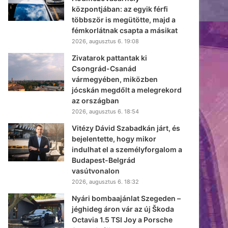
központjában: az egyik férfi
többször is megütötte, majd a
fémkorlátnak csapta a másikat
2026, augusztus 6. 19:08
Zivatarok pattantak ki
Csongrád-Csanád
vármegyében, miközben
jócskán megdőlt a melegrekord
az országban
2026, augusztus 6. 18:54
Vitézy Dávid Szabadkán járt, és
bejelentette, hogy mikor
indulhat el a személyforgalom a
Budapest-Belgrád
vasútvonalon
2026, augusztus 6. 18:32
Nyári bombaajánlat Szegeden –
jéghideg áron vár az új Škoda
Octavia 1.5 TSI Joy a Porsche