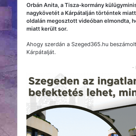
Orbán Anita, a Tisza-kormány külügymini
nagykövetét a Kárpátalján történtek miat
oldalán megosztott videóban elmondta, ho
miatt került sor.
Ahogy szerdán a Szeged365.hu beszámolt 
Kárpátalját.
-