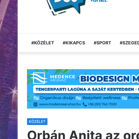
#KÖZÉLET
#KIKAPCS
#SPORT
#SZEGED
KÖZÉLET
Orbán Anita az o