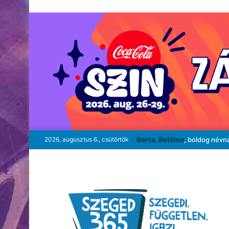
Berta, Bettina
2026, augusztus 6., csütörtök
, boldog névn