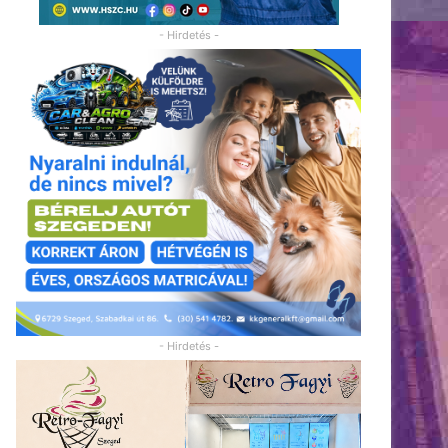
- Hirdetés -
- Hirdetés -