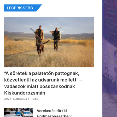
LEGFRISSEBB
“A sörétek a palatetőn pattognak,
közvetlenül az udvarunk mellett” –
vadászok miatt bosszankodnak
Kiskundorozsmán
2026, augusztus 6. 19:50
Verekedés tört ki
Hódmezővásárhely