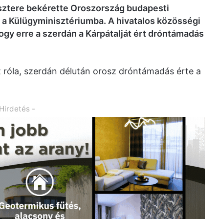
sztere bekérette Oroszország budapesti
t a Külügyminisztériumba. A hivatalos közösségi
gy erre a szerdán a Kárpátalját ért dróntámadás
róla, szerdán délután orosz dróntámadás érte a
 Hirdetés -