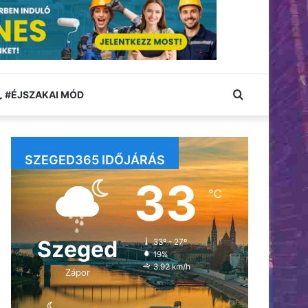
Keresés:
#ÉJSZAKAI MÓD
SZEGED365 IDŐJÁRÁS
33
℃
Szeged
33º - 27º
19%
3.92 km/h
Zápor