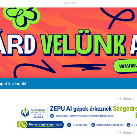
- Hirdetés -
apot kívánunk!
- Hirdetés -
- Hirdetés -