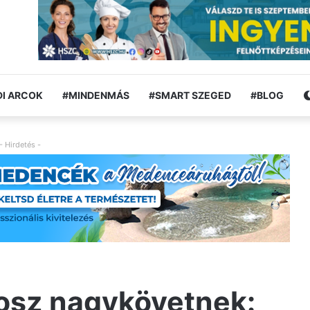
I ARCOK
#MINDENMÁS
#SMART SZEGED
#BLOG
- Hirdetés -
rosz nagykövetnek: