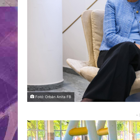
Fotó: Orbán Anita FB
-