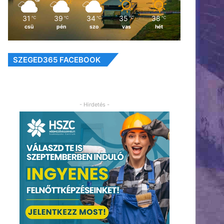
31
39
34
35
38
℃
℃
℃
℃
℃
csü
pén
szo
vas
hét
SZEGED365 FACEBOOK
- Hirdetés -