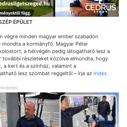
SZÉP ÉPÜLET
tán végre minden magyar ember szabadon
 – mondta a kormányfő. Magyar Péter
kolostort, a hétvégén pedig látogatható lesz a
r további részleteket közölve elmondta, hogy
z, a kert és a színház, valamint a
atható lesz szombat reggeltől – írja az
Index
.
 Hirdetés -