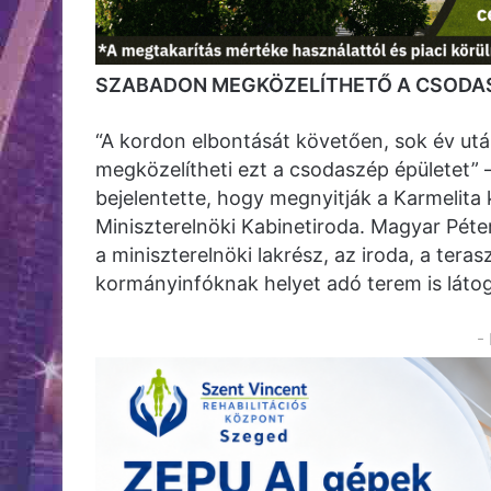
SZABADON MEGKÖZELÍTHETŐ A CSODA
“A kordon elbontását követően, sok év u
megközelítheti ezt a csodaszép épületet”
bejelentette, hogy megnyitják a Karmelita 
Miniszterelnöki Kabinetiroda. Magyar Péte
a miniszterelnöki lakrész, az iroda, a teras
kormányinfóknak helyet adó terem is látog
-