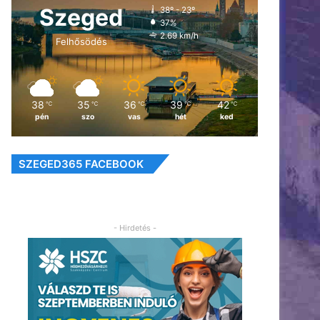
Szeged
38º - 23º
37%
2.69 km/h
Felhősödés
38
35
36
39
42
℃
℃
℃
℃
℃
pén
szo
vas
hét
ked
SZEGED365 FACEBOOK
- Hirdetés -