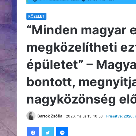
KÖZÉLET
“Minden magyar 
megközelítheti ez
épületet” – Magya
bontott, megnyitja
nagyközönség elő
Bartok Zsófia
2026, május 15. 10:58
Frissítve: 2026, 
Facebook
Twitter
Messenger