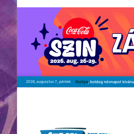
Ibolya
2026, augusztus 7., péntek
, boldog névnapot kíván