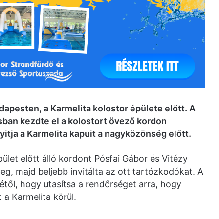
dapesten, a Karmelita kolostor épülete előtt. A
sban kezdte el a kolostort övező kordon
itja a Karmelita kapuit a nagyközönség előtt.
let előtt álló kordont Pósfai Gábor és Vitézy
g, majd beljebb invitálta az ott tartózkodókat. A
étől, hogy utasítsa a rendőrséget arra, hogy
t a Karmelita körül.