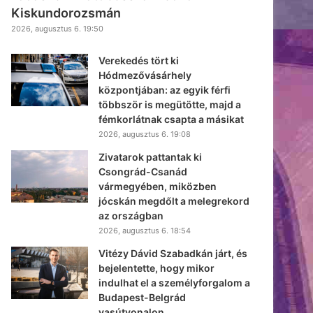
Kiskundorozsmán
2026, augusztus 6. 19:50
Verekedés tört ki
Hódmezővásárhely
központjában: az egyik férfi
többször is megütötte, majd a
fémkorlátnak csapta a másikat
2026, augusztus 6. 19:08
Zivatarok pattantak ki
Csongrád-Csanád
vármegyében, miközben
jócskán megdőlt a melegrekord
az országban
2026, augusztus 6. 18:54
Vitézy Dávid Szabadkán járt, és
bejelentette, hogy mikor
indulhat el a személyforgalom a
Budapest-Belgrád
vasútvonalon