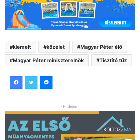
kiemelt
közélet
Magyar Péter élő
Magyar Péter miniszterelnök
Tisztító tűz
Facebook
Twitter
Messenger
- Hirdetés -