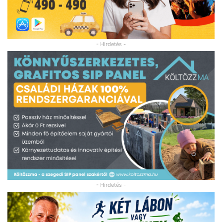
- Hirdetés -
- Hirdetés -