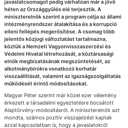
javaslatcsomagot pedig várhatóan már a jövő
héten az Országgyűlés elé terjesztik. A
miniszterelnök szerint a program célja az állami
intézményrendszer átalakítása és a korrupció
elleni fellépés megerősítése. A csomag több
jelentős közjogi változtatást tartalmazna,
köztük a Nemzeti Vagyonvisszaszerzési és
Védelmi Hivatal létrehozását, a köztársasági
elnök megbízatásának megszüntetését, az
alkotmánybírókra vonatkozó korhatár
visszaállítását, valamint az igazságszolgáltatás
működését érintő módosításokat.
Magyar Péter szerint már közel ezer vélemény
érkezett a társadalmi egyeztetésre bocsátott
Alaptörvény-módosításról. A miniszterelnök azt
mondta, számos pozitív visszajelzést kaptak
azzal kapcsolatban is, hogy a javaslatokról