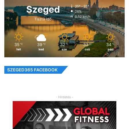
Szeged
35º - 25º
26%
0.52 km/h
Tiszta idő
35
39
32
33
34
℃
℃
℃
℃
℃
hét
ked
sze
csü
pén
SZEGED365 FACEBOOK
- Hirdetés -