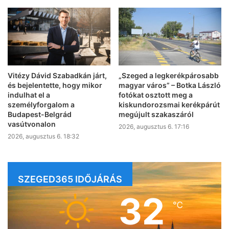
Vitézy Dávid Szabadkán járt,
„Szeged a legkerékpárosabb
és bejelentette, hogy mikor
magyar város” – Botka László
indulhat el a
fotókat osztott meg a
személyforgalom a
kiskundorozsmai kerékpárút
Budapest-Belgrád
megújult szakaszáról
vasútvonalon
2026, augusztus 6. 17:16
2026, augusztus 6. 18:32
SZEGED365 IDŐJÁRÁS
32
℃