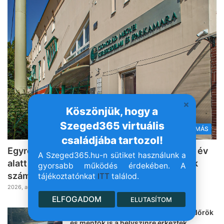
Köszönjük, hogy a
Szeged365 virtuális
MINDENMÁS
családjába tartozol!
Egyre többen vágnak bele Szegeden is: egy év
A Szeged365.hu-n sütiket használunk a
alatt 30 ezerrel nőtt az egyéni vállalkozások
gyorsabb működés érdekében. A
száma országszerte
tájékoztatónkat
ITT
találod.
2026, augusztus 10. 11:48
ELFOGADOM
ELUTASÍTOM
Kerékpárost gázoltak Szegeden, rendőrök
és mentők is a helyszínre érkeztek