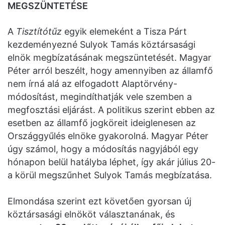
MEGSZÜNTETÉSE
A
Tisztítótűz
egyik elemeként a Tisza Párt
kezdeményezné Sulyok Tamás köztársasági
elnök megbízatásának megszüntetését. Magyar
Péter arról beszélt, hogy amennyiben az államfő
nem írná alá az elfogadott Alaptörvény-
módosítást, megindíthatják vele szemben a
megfosztási eljárást. A politikus szerint ebben az
esetben az államfő jogköreit ideiglenesen az
Országgyűlés elnöke gyakorolná. Magyar Péter
úgy számol, hogy a módosítás nagyjából egy
hónapon belül hatályba léphet, így akár július 20-
a körül megszűnhet Sulyok Tamás megbízatása.
Elmondása szerint ezt követően gyorsan új
köztársasági elnököt választanának, és