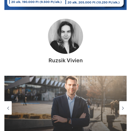
Ruzsik Vivien
KÖZÉLET
2026, augusztus 8. 13:05
Titkos szavazáson döntött a Tisza-
frakció: Baka Andrást jelölik
köztársasági elnöknek