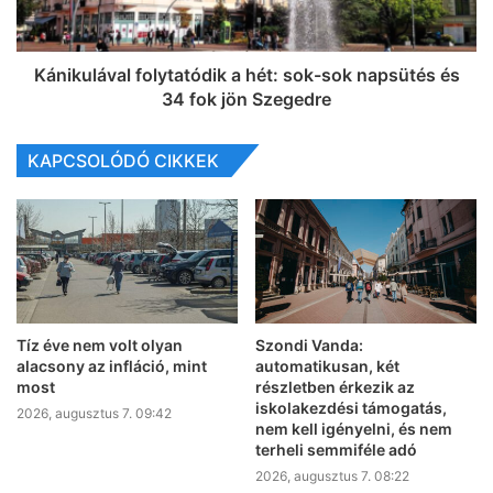
Kánikulával folytatódik a hét: sok-sok napsütés és
34 fok jön Szegedre
KAPCSOLÓDÓ CIKKEK
Tíz éve nem volt olyan
Szondi Vanda:
alacsony az infláció, mint
automatikusan, két
most
részletben érkezik az
iskolakezdési támogatás,
2026, augusztus 7. 09:42
nem kell igényelni, és nem
terheli semmiféle adó
2026, augusztus 7. 08:22