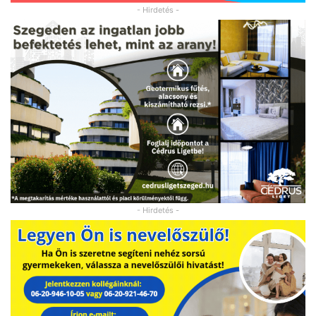
- Hirdetés -
- Hirdetés -