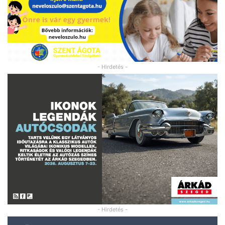
- Hirdetés -
- Hirdetés -