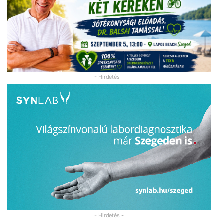
- Hirdetés -
- Hirdetés -