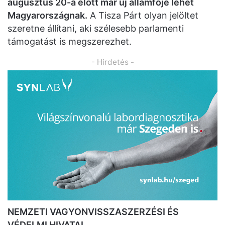
augusztus 20-a előtt már új államfője lehet
Magyarországnak.
A Tisza Párt olyan jelöltet
szeretne állítani, aki szélesebb parlamenti
támogatást is megszerezhet.
- Hirdetés -
NEMZETI VAGYONVISSZASZERZÉSI ÉS
VÉDELMI HIVATAL