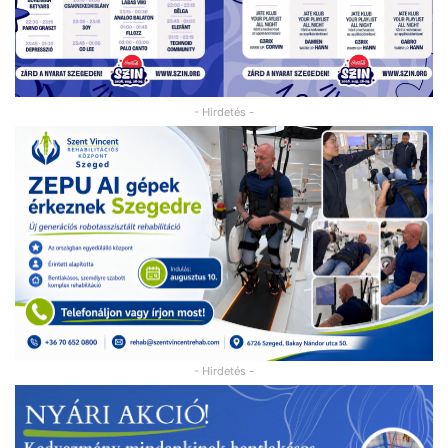
- Hirdetés -
- Hirdetés -