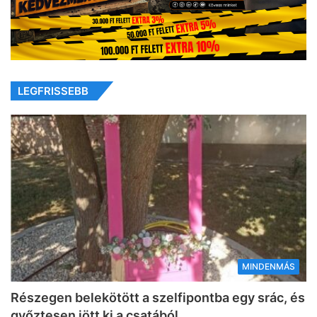
LEGFRISSEBB
MINDENMÁS
Részegen belekötött a szelfipontba egy srác, és
győztesen jött ki a csatából