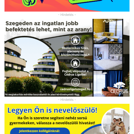
- Hirdetés -
- Hirdetés -