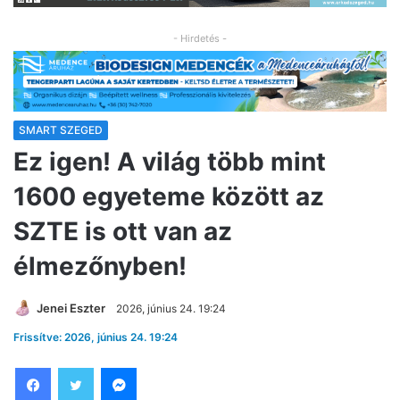
- Hirdetés -
SMART SZEGED
Ez igen! A világ több mint
1600 egyeteme között az
SZTE is ott van az
élmezőnyben!
Jenei Eszter
2026, június 24. 19:24
Frissítve: 2026, június 24. 19:24
Facebook
Twitter
Messenger