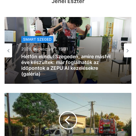
Jenei Eszter
SMART SZEGED
2026, augusztus 6. 11:06
Már tesztelik az új klíma-technológia
beszerelését a régi szegedi
villamosokon is