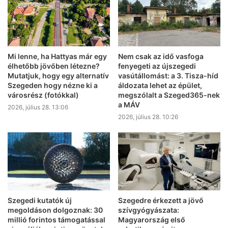
Mi lenne, ha Hattyas már egy
Nem csak az idő vasfoga
élhetőbb jövőben létezne?
fenyegeti az újszegedi
Mutatjuk, hogy egy alternatív
vasútállomást: a 3. Tisza-híd
Szegeden hogy nézne ki a
áldozata lehet az épület,
városrész (fotókkal)
megszólalt a Szeged365-nek
a MÁV
2026, július 28. 13:06
2026, július 28. 10:26
Szegedi kutatók új
Szegedre érkezett a jövő
megoldáson dolgoznak: 30
szívgyógyászata:
millió forintos támogatással
Magyarország első