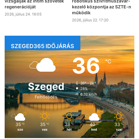
vizsgálják az intim szövetek
robotikus szívritmuszavar-
regenerációját
kezelő központja az SZTE-n
működik
2026, július 24. 16:05
2026, július 22. 17:20
SZEGED365 IDŐJÁRÁS
36
℃
Szeged
36º - 24º
28%
6.32 km/h
Felhősödés
35
35
38
40
33
℃
℃
℃
℃
℃
szo
vas
hét
ked
sze