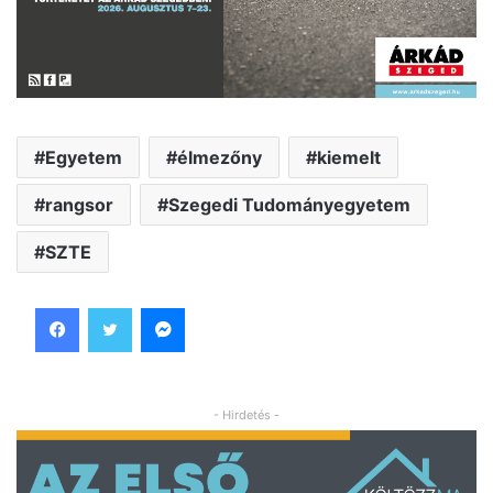
Egyetem
élmezőny
kiemelt
rangsor
Szegedi Tudományegyetem
SZTE
Facebook
Twitter
Messenger
- Hirdetés -