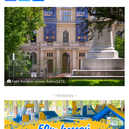
Fotó: Kovács-Jerney Ádám/SZTE.
- Hirdetés -