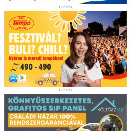
- Hirdetés -
- Hirdetés -