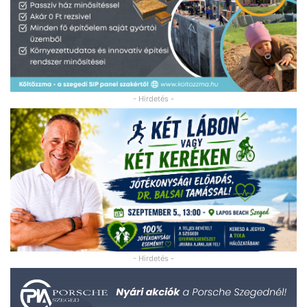
- Hirdetés -
- Hirdetés -