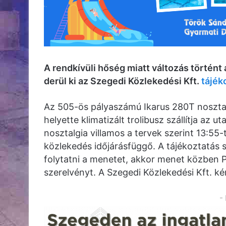
A rendkívüli hőség miatt változás történt
derül ki az Szegedi Közlekedési Kft.
tájék
Az 505-ös pályaszámú Ikarus 280T nosztal
helyette klimatizált trolibusz szállítja az 
nosztalgia villamos a tervek szerint 13:55-
közlekedés időjárásfüggő. A tájékoztatás s
folytatni a menetet, akkor menet közben PE
szerelvényt. A Szegedi Közlekedési Kft. ké
-