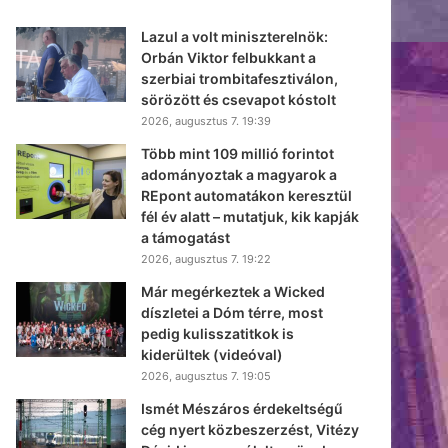
Lazul a volt miniszterelnök:
Orbán Viktor felbukkant a
szerbiai trombitafesztiválon,
sörözött és csevapot kóstolt
2026, augusztus 7. 19:39
Több mint 109 millió forintot
adományoztak a magyarok a
REpont automatákon keresztül
fél év alatt – mutatjuk, kik kapják
a támogatást
2026, augusztus 7. 19:22
Már megérkeztek a Wicked
díszletei a Dóm térre, most
pedig kulisszatitkok is
kiderültek (videóval)
2026, augusztus 7. 19:05
Ismét Mészáros érdekeltségű
cég nyert közbeszerzést, Vitézy