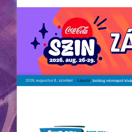
László
2026, augusztus 8., szombat
, boldog névnapot kív