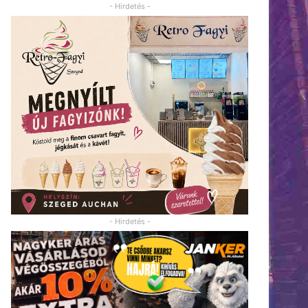
- Hirdetés -
- Hirdetés -