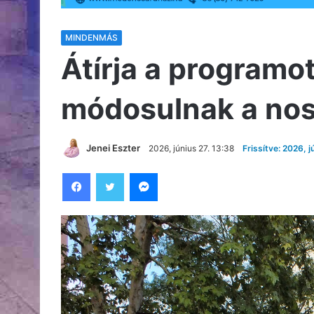
MINDENMÁS
Átírja a programot
módosulnak a nos
Jenei Eszter
2026, június 27. 13:38
Frissítve: 2026, j
Facebook
Twitter
Messenger