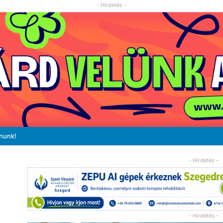
- Hirdetés -
ánunk!
- Hirdetés -
- Hirdetés -