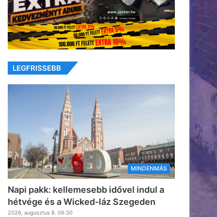
LEGFRISSEBB
MINDENMÁS
Napi pakk: kellemesebb idővel indul a
hétvége és a Wicked-láz Szegeden
2026, augusztus 8. 06:30