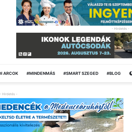
- Hirdetés -
I ARCOK
#MINDENMÁS
#SMART SZEGED
#BLOG
- Hirdetés -