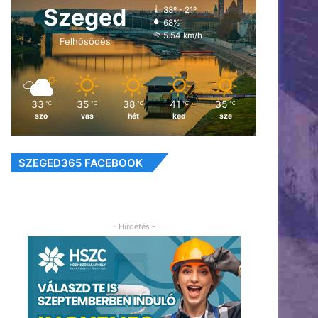
Szeged
33º - 21º
68%
5.54 km/h
Felhősödés
33
35
38
41
35
℃
℃
℃
℃
℃
szo
vas
hét
ked
sze
SZEGED365 FACEBOOK
- Hirdetés -