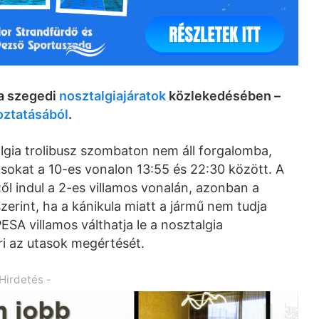
 a szegedi
nosztalgiajáratok
közlekedésében –
oztatásából
.
gia trolibusz szombaton nem áll forgalomba,
utasokat a 10-es vonalon 13:55 és 22:30 között. A
től indul a 2-es villamos vonalán, azonban a
zerint, ha a kánikula miatt a jármű nem tudja
SA villamos válthatja le a nosztalgia
ri az utasok megértését.
 Hirdetés -