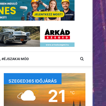
Keresés:
#ÉJSZAKAI MÓD
SZEGED365 IDŐJÁRÁS
21
℃