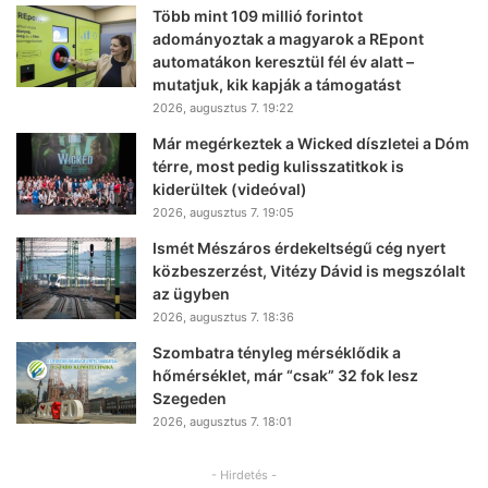
Több mint 109 millió forintot
adományoztak a magyarok a REpont
automatákon keresztül fél év alatt –
mutatjuk, kik kapják a támogatást
2026, augusztus 7. 19:22
Már megérkeztek a Wicked díszletei a Dóm
térre, most pedig kulisszatitkok is
kiderültek (videóval)
2026, augusztus 7. 19:05
Ismét Mészáros érdekeltségű cég nyert
közbeszerzést, Vitézy Dávid is megszólalt
az ügyben
2026, augusztus 7. 18:36
Szombatra tényleg mérséklődik a
hőmérséklet, már “csak” 32 fok lesz
Szegeden
2026, augusztus 7. 18:01
- Hirdetés -