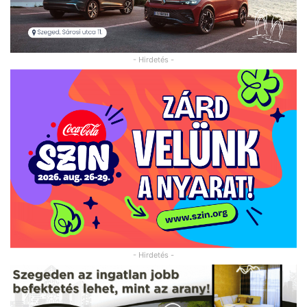
- Hirdetés -
- Hirdetés -