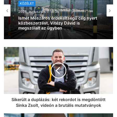
KÖZÉLET
2026, augusztus 7. 16:57
Magyar Péter: három személy közül
választ szombaton köztársaságielnök-
jelöltet a Tisza
Sikerült a duplázás: két rekordot is megdöntött
Sinka Zsolt, videón a brutális mutatványok