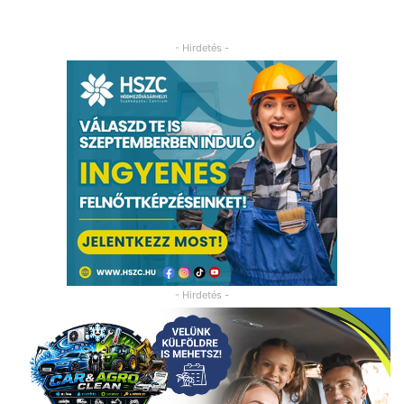
- Hirdetés -
- Hirdetés -