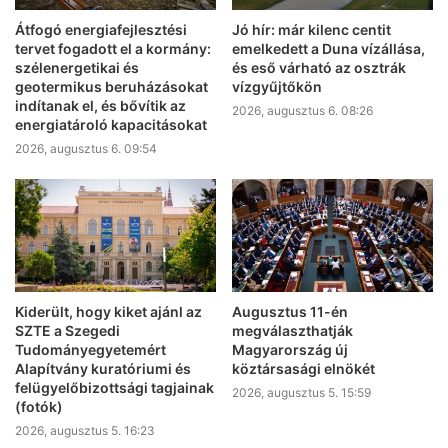
Átfogó energiafejlesztési
Jó hír: már kilenc centit
tervet fogadott el a kormány:
emelkedett a Duna vízállása,
szélenergetikai és
és eső várható az osztrák
geotermikus beruházásokat
vízgyűjtőkön
indítanak el, és bővítik az
2026, augusztus 6. 08:26
energiatároló kapacitásokat
2026, augusztus 6. 09:54
Kiderült, hogy kiket ajánl az
Augusztus 11-én
SZTE a Szegedi
megválaszthatják
Tudományegyetemért
Magyarország új
Alapítvány kuratóriumi és
köztársasági elnökét
felügyelőbizottsági tagjainak
2026, augusztus 5. 15:59
(fotók)
2026, augusztus 5. 16:23