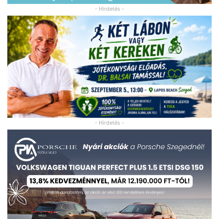
- Hirdetés -
- Hirdetés -