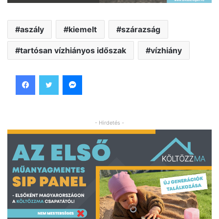
aszály
kiemelt
szárazság
tartósan vízhiányos időszak
vízhiány
Facebook
Twitter
Messenger
- Hirdetés -