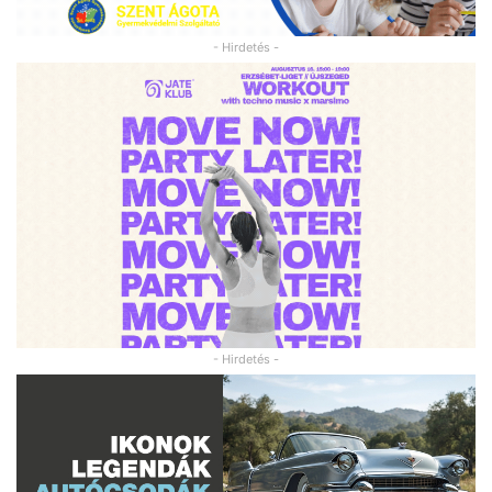
- Hirdetés -
- Hirdetés -