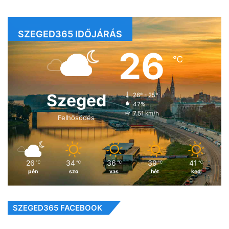
SZEGED365 IDŐJÁRÁS
26
℃
Szeged
26º - 25º
47%
7.51 km/h
Felhősödés
26
34
36
39
41
℃
℃
℃
℃
℃
pén
szo
vas
hét
ked
SZEGED365 FACEBOOK