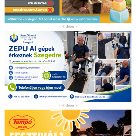
- Hirdetés -
- Hirdetés -