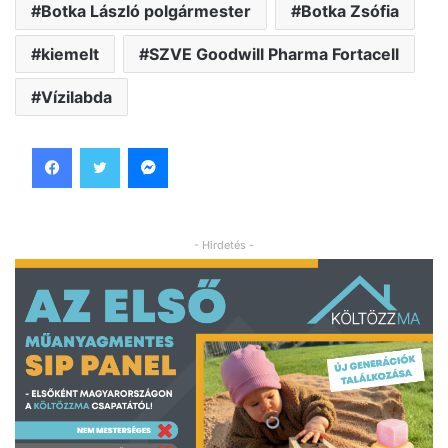
Botka László polgármester
Botka Zsófia
kiemelt
SZVE Goodwill Pharma Fortacell
Vízilabda
Facebook
Twitter
Messenger
- Hirdetés -