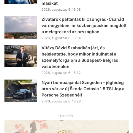
másikat
2026, augusztus 6. 19:08
Zivatarok pattantak ki Csongrád-Csanád
vármegyében, miközben jócskán megdőlt
a melegrekord az országban
2026, augusztus 6. 18:54
Vitézy Dávid Szabadkán járt, és
bejelentette, hogy mikor indulhat el a
személyforgalom a Budapest-Belgrád
vasútvonalon
2026, augusztus 6. 18:32
Nyári bombaajánlat Szegeden – jéghideg
áron vár az új Škoda Octavia 1.5 TSI Joy a
Porsche Szegednél!
2026, augusztus 6. 18:28
- Hirdetés -