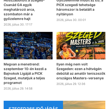
Hosszabbított a Szeged-
Győzelemmel indult az Eb, a
Csanád GA egyik
PICK szegedi tehetsége
meghatározó arca,
háromszor is betalált a
szombaton már a
nyitányon
győzelemre hajt
2026, július 30. 00:01
2026, július 30. 17:17
Megvan a menetrend:
Ilyen még nem volt
szeptember 10-én kezdi a
Szegeden: ezen a hétvégén
Bajnokok Ligáját a PICK
debütál az amatőr teniszezők
Szeged, mutatjuk a teljes
országos Masters-versenye
programot
2026, július 29. 12:36
2026, július 29. 14:58
SZEGED365 IDŐJÁRÁS