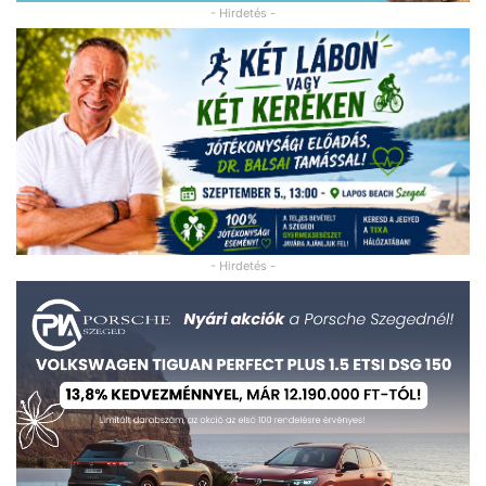
- Hirdetés -
- Hirdetés -