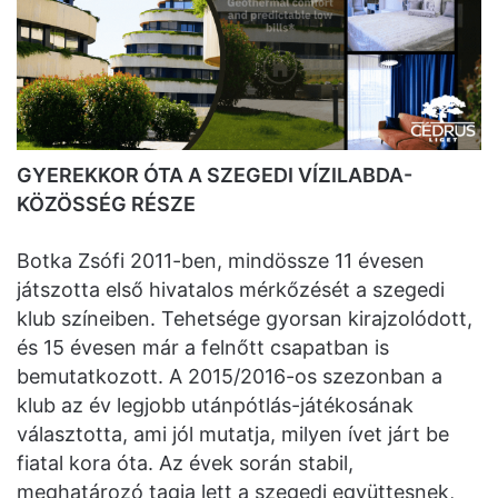
GYEREKKOR ÓTA A SZEGEDI VÍZILABDA-
KÖZÖSSÉG RÉSZE
Botka Zsófi 2011-ben, mindössze 11 évesen
játszotta első hivatalos mérkőzését a szegedi
klub színeiben. Tehetsége gyorsan kirajzolódott,
és 15 évesen már a felnőtt csapatban is
bemutatkozott. A 2015/2016-os szezonban a
klub az év legjobb utánpótlás-játékosának
választotta, ami jól mutatja, milyen ívet járt be
fiatal kora óta. Az évek során stabil,
meghatározó tagja lett a szegedi együttesnek,