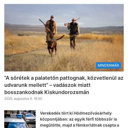
MINDENMÁS
“A sörétek a palatetőn pattognak, közvetlenül az
udvarunk mellett” – vadászok miatt
bosszankodnak Kiskundorozsmán
2026, augusztus 6. 19:50
Verekedés tört ki Hódmezővásárhely
központjában: az egyik férfi többször is
megütötte, majd a fémkorlátnak csapta a