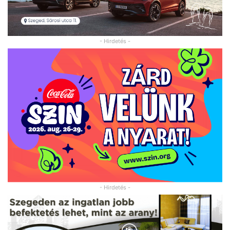
- Hirdetés -
- Hirdetés -