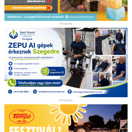
- Hirdetés -
- Hirdetés -