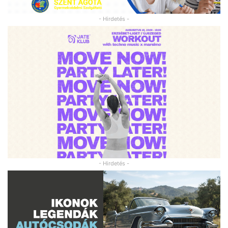
- Hirdetés -
- Hirdetés -