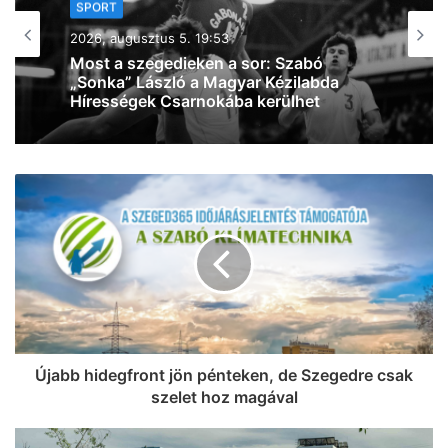
SPORT
2026, augusztus 4. 09:56
Tart a felkészülés: fiatalos, lendületes
Szegedet képzelnek el Bánhidiék az új
szezonra
Újabb hidegfront jön pénteken, de Szegedre csak
szelet hoz magával