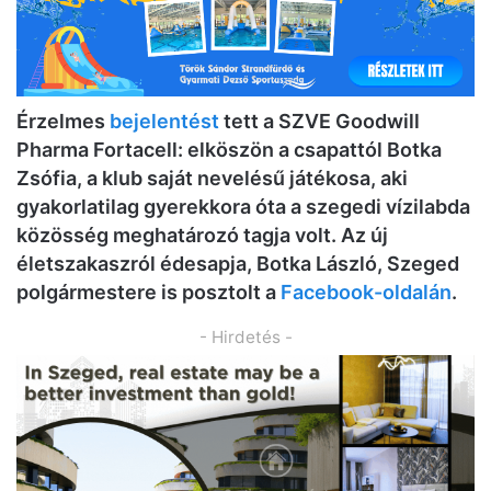
Érzelmes
bejelentést
tett a SZVE Goodwill
Pharma Fortacell: elköszön a csapattól Botka
Zsófia, a klub saját nevelésű játékosa, aki
gyakorlatilag gyerekkora óta a szegedi vízilabda
közösség meghatározó tagja volt. Az új
életszakaszról édesapja, Botka László, Szeged
polgármestere is posztolt a
Facebook-oldalán
.
- Hirdetés -