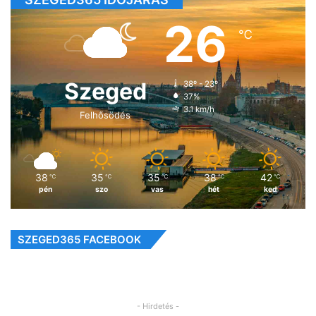
26
℃
Szeged
38º - 23º
37%
3.1 km/h
Felhősödés
38
35
35
38
42
℃
℃
℃
℃
℃
pén
szo
vas
hét
ked
SZEGED365 FACEBOOK
- Hirdetés -