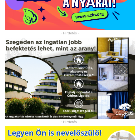
- Hirdetés -
- Hirdetés -