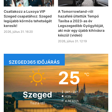
Csatlakozz a Luxoya VIP
A Tomorrowland-ről
Szeged csapatához: Szeged
hazafelé ültettük Tempó
legújabb körmös tehetségét
Taxiba a 2023-as év
keresik!
Legszegedibb Gyógyítóját,
aki már egy újabb kihívásra
2026, július 31. 16:20
készül (videó)
2026, július 31. 12:19
SZEGED365 IDŐJÁRÁS
25
℃
Szeged
34º - 24º
43%
4.86 km/h
Tiszta idő