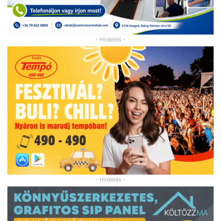
- Hirdetés -
- Hirdetés -