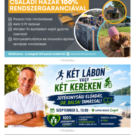
- Hirdetés -
- Hirdetés -