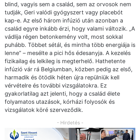
blind, vagyis sem a család, sem az orvosok nem
tudják, Geri valódi gyógyszert vagy placebót
kap-e. Az első három infúzió után azonban a
család egyre inkább érzi, hogy valami változik. „A
vádlija régen betonkemény volt, most sokkal
puhább. Többet sétál, és mintha több energiája is
lenne” – mesélte a pici hős édesanyja. A kezelés
fizikailag és lelkileg is megterhelő. Hathetente
infúzió vár rá Belgiumban, közben pedig az első,
harmadik és ötödik héten újra repülniük kell
vérvételre és további vizsgálatokra. Ez
gyakorlatilag azt jelenti, hogy a család élete
folyamatos utazások, kórházi folyosók és
vizsgálatok köré szerveződik.
- Hirdetés -