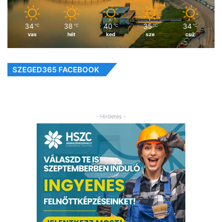
34
38
40
35
34
℃
℃
℃
℃
℃
vas
hét
ked
sze
csü
SZEGED365 FACEBOOK
- Hirdetés -