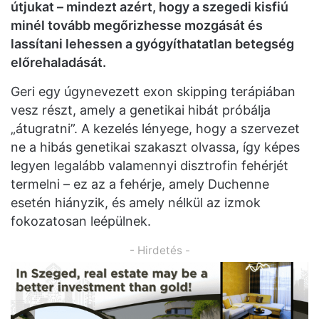
útjukat – mindezt azért, hogy a szegedi kisfiú
minél tovább megőrizhesse mozgását és
lassítani lehessen a gyógyíthatatlan betegség
előrehaladását.
Geri egy úgynevezett exon skipping terápiában
vesz részt, amely a genetikai hibát próbálja
„átugratni”. A kezelés lényege, hogy a szervezet
ne a hibás genetikai szakaszt olvassa, így képes
legyen legalább valamennyi disztrofin fehérjét
termelni – ez az a fehérje, amely Duchenne
esetén hiányzik, és amely nélkül az izmok
fokozatosan leépülnek.
- Hirdetés -