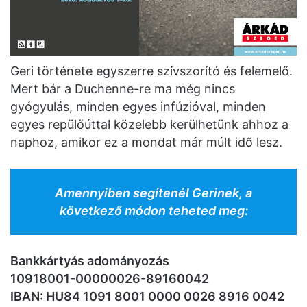
Geri története egyszerre szívszorító és felemelő.
Mert bár a Duchenne-re ma még nincs
gyógyulás, minden egyes infúzióval, minden
egyes repülőúttal közelebb kerülhetünk ahhoz a
naphoz, amikor ez a mondat már múlt idő lesz.
Amennyiben segítenél Gerinek, a
következő módon teheted meg:
Bankkártyás adományozás
10918001-00000026-89160042
IBAN: HU84 1091 8001 0000 0026 8916 0042