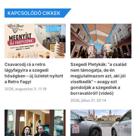
KAPCSOLÓDÓ CIKKEK
Csavarodj rá a retro
Szegedi Pletykák: “a család
lágyfagyira a szegedi
nem támogatja, de én
hőségben – új üzletet nyitott
megjutalmazom azt, aki jól
a Retro Fagyi
viselkedik” – avagy ezt
gondolják a szegediek a
2026, augusztus 3. 11:18
borravalóról! (videó)
2026, július 31. 20:14