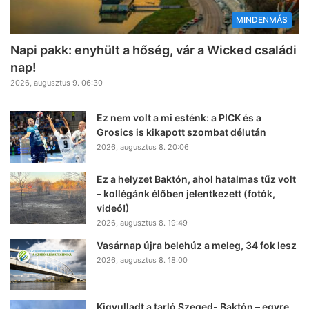
MINDENMÁS
Napi pakk: enyhült a hőség, vár a Wicked családi
nap!
2026, augusztus 9. 06:30
Ez nem volt a mi esténk: a PICK és a
Grosics is kikapott szombat délután
2026, augusztus 8. 20:06
Ez a helyzet Baktón, ahol hatalmas tűz volt
– kollégánk élőben jelentkezett (fotók,
videó!)
2026, augusztus 8. 19:49
Vasárnap újra belehúz a meleg, 34 fok lesz
2026, augusztus 8. 18:00
Kigyulladt a tarló Szeged- Baktón – egyre