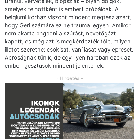
Branül, vérvételek, biopsziák – olyan dolgok,
amelyek felnőttként is embert próbálóak. A
belgiumi kórház viszont mindent megtesz azért,
hogy Geri számára ez ne trauma legyen. Amikor
nem akarta engedni a szúrást, nevetőgázt
kapott, és még azt is megkérdezték tőle, milyen
illatot szeretne: csokisat, vaníliásat vagy epreset.
Apróságnak tűnik, de egy ilyen harcban ezek az
emberi gesztusok mindent jelentenek.
- Hirdetés -