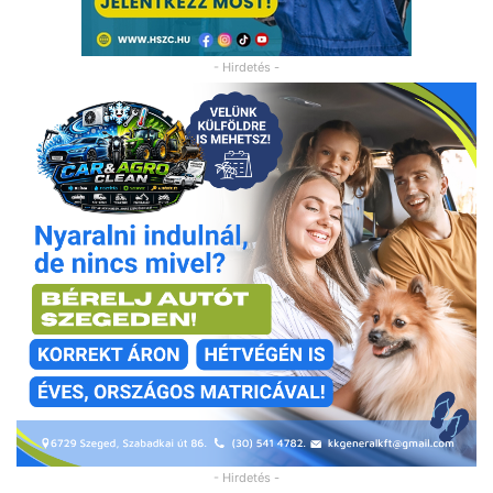
- Hirdetés -
- Hirdetés -