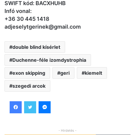
SWIFT kód: BACXHUHB
Infó vonal:
+36 30 445 1418
adjeselytgerinek@gmail.com
double blind kísérlet
Duchenne-féle izomdystrophia
exon skipping
geri
kiemelt
szegedi arcok
Facebook
Twitter
Messenger
- Hirdetés -