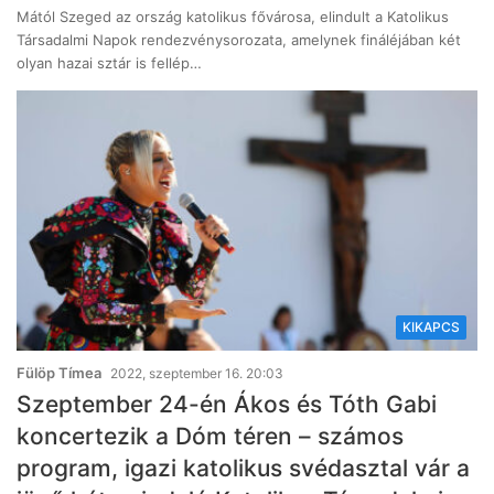
Mától Szeged az ország katolikus fővárosa, elindult a Katolikus
Társadalmi Napok rendezvénysorozata, amelynek fináléjában két
olyan hazai sztár is fellép…
KIKAPCS
Fülöp Tímea
2022, szeptember 16. 20:03
Szeptember 24-én Ákos és Tóth Gabi
koncertezik a Dóm téren – számos
program, igazi katolikus svédasztal vár a