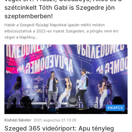
szétcinkelt Tóth Gabi is Szegedre jön
szeptemberben!
Habár a Szegedi Ifjúsági Napokkal igazán méltó módon
elbúcsúztattuk a 2022-es nyarat Szegeden, a pörgés nem ért
véget a Napfény…
KIKAPCS
Kisházi Sándor
2021, augusztus 27. 13:26
Szeged 365 videóriport: Apu tényleg