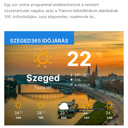
Egy sor online programmal emlékezhetünk a nemzeti
összetartozás napjára, azaz a Trianoni békediktátum aláírásának
100. évfordulójára. Lesz klippremier, roadmovie és…
SZEGED365 IDŐJÁRÁS
22
℃
Szeged
34º - 22º
51%
4.59 km/h
Tiszta idő
34
38
39
34
34
℃
℃
℃
℃
℃
vas
hét
ked
sze
csü