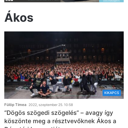
Ákos
KIKAPCS
Fülöp Tímea
2022, szeptember 25. 10:58
“Dögös szögedi szögelés” – avagy így
köszönte meg a résztvevőknek Ákos a