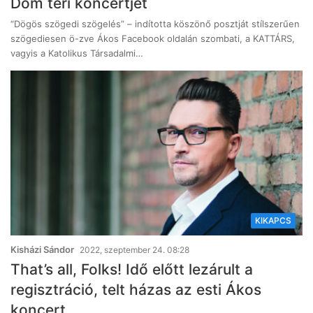
Dóm téri koncertjét
“Dögös szögedi szögelés” – indította köszönő posztját stílszerűen
szögediesen ö-zve Ákos Facebook oldalán szombati, a KATTÁRS,
vagyis a Katolikus Társadalmi…
KIKAPCS
Kisházi Sándor
2022, szeptember 24. 08:28
That’s all, Folks! Idő előtt lezárult a
regisztráció, telt házas az esti Ákos
koncert