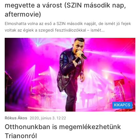
megvette a várost (SZIN második nap,
aftermovie)
Elmoshatta volna az eső a SZIN második napját, de ismét jó fejek
voltak az égiek a szegedi fesztiválozókkal – ismét…
KIKAPCS
Rókus Ákos
2020, június 3. 12:22
Otthonunkban is megemlékezhetünk
Trianonról