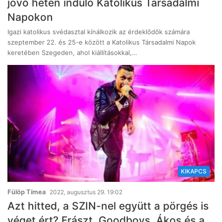
jövő héten induló Katolikus Társadalmi
Napokon
Igazi katolikus svédasztal kínálkozik az érdeklődők számára
szeptember 22. és 25-e között a Katolikus Társadalmi Napok
keretében Szegeden, ahol kiállításokkal,…
KIKAPCS
Fülöp Tímea
2022, augusztus 29. 19:02
Azt hitted, a SZIN-nel együtt a pörgés is
véget ért? Frászt, Goodboys, Ákos és a