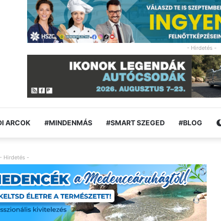
- Hirdetés -
I ARCOK
#MINDENMÁS
#SMART SZEGED
#BLOG
- Hirdetés -