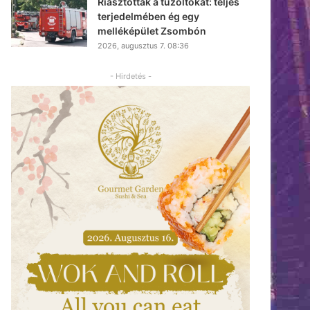
Riasztották a tűzoltókat: teljes
terjedelmében ég egy
melléképület Zsombón
2026, augusztus 7. 08:36
- Hirdetés -