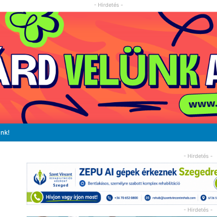
- Hirdetés -
unk!
- Hirdetés -
- Hirdetés -