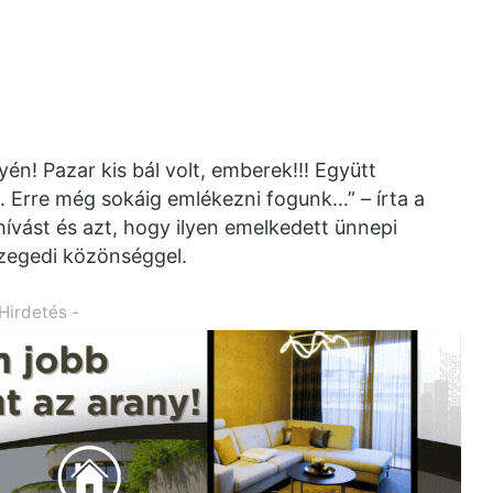
! Pazar kis bál volt, emberek!!! Együtt
n. Erre még sokáig emlékezni fogunk…” – írta a
ást és azt, hogy ilyen emelkedett ünnepi
szegedi közönséggel.
 Hirdetés -