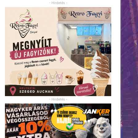
- Hirdetés -
- Hirdetés -