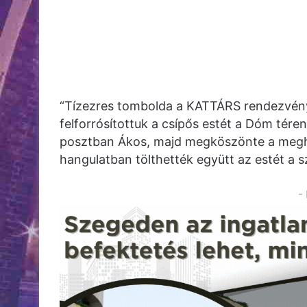
“Tízezres tombolda a KATTÁRS rendezvényén
felforrósítottuk a csípős estét a Dóm tére
posztban Ákos, majd megköszönte a meghív
hangulatban tölthették együtt az estét a 
-