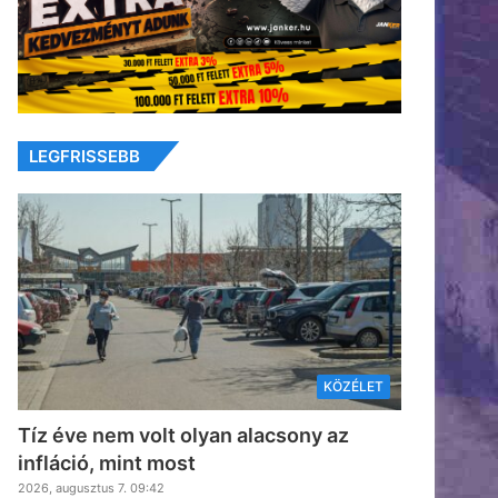
LEGFRISSEBB
KÖZÉLET
Tíz éve nem volt olyan alacsony az
infláció, mint most
2026, augusztus 7. 09:42