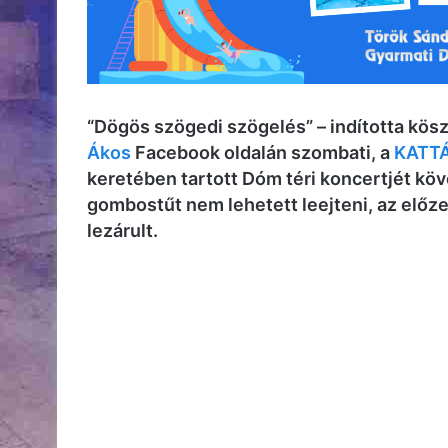
“Dögös szögedi szögelés” – indította kös
Ákos
Facebook oldalán szombati, a
KATT
keretében tartott Dóm téri koncertjét kö
gombostűt nem lehetett leejteni, az előzet
lezárult.