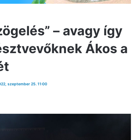
ögelés” – avagy így
észtvevőknek Ákos a
ét
2022, szeptember 25. 11:00