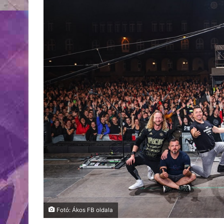
Fotó: Ákos FB oldala