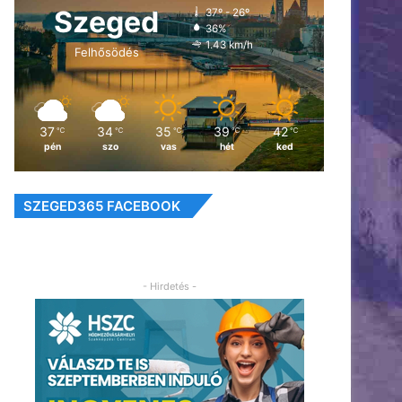
Szeged
37º - 26º
36%
1.43 km/h
Felhősödés
37
34
35
39
42
℃
℃
℃
℃
℃
pén
szo
vas
hét
ked
SZEGED365 FACEBOOK
- Hirdetés -