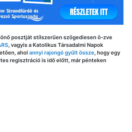
zönő posztját stílszerűen szögediesen ö-zve
ÁRS
, vagyis a Katolikus Társadalmi Napok
vetően, ahol
annyi rajongó gyűlt össze
, hogy egy
es regisztráció is idő előtt, már pénteken