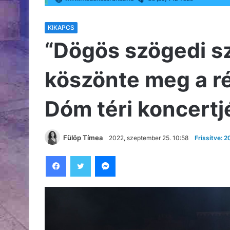
KIKAPCS
“Dögös szögedi sz
köszönte meg a r
Dóm téri koncertj
Fülöp Tímea
2022, szeptember 25. 10:58
Frissítve: 
Facebook
Twitter
Messenger