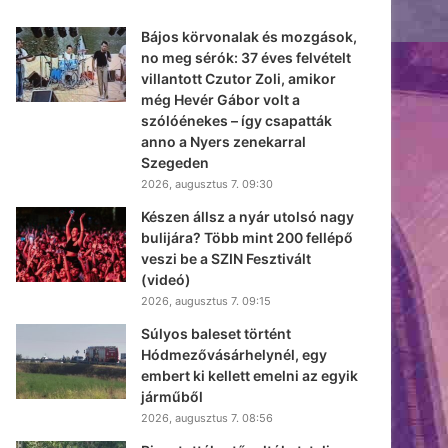
Bájos körvonalak és mozgások,
no meg sérók: 37 éves felvételt
villantott Czutor Zoli, amikor
még Hevér Gábor volt a
szólóénekes – így csapatták
anno a Nyers zenekarral
Szegeden
2026, augusztus 7. 09:30
Készen állsz a nyár utolsó nagy
bulijára? Több mint 200 fellépő
veszi be a SZIN Fesztivált
(videó)
2026, augusztus 7. 09:15
Súlyos baleset történt
Hódmezővásárhelynél, egy
embert ki kellett emelni az egyik
járműből
2026, augusztus 7. 08:56