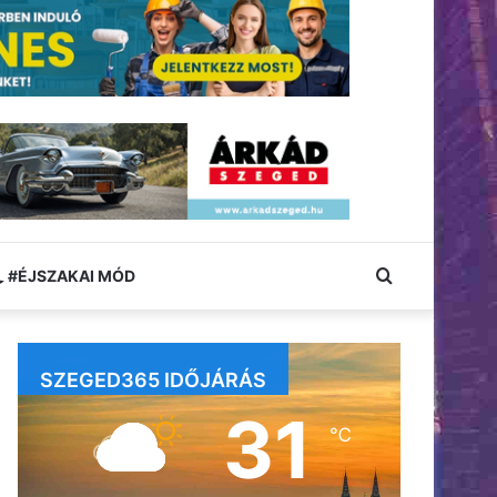
Keresés:
#ÉJSZAKAI MÓD
SZEGED365 IDŐJÁRÁS
31
℃