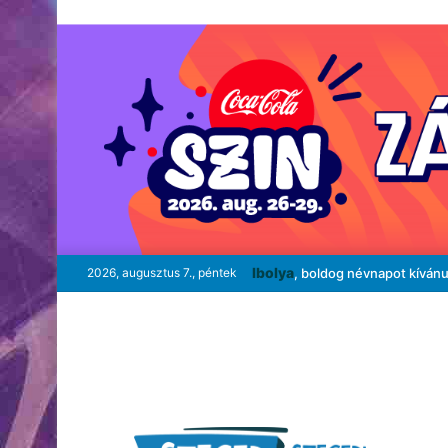
Ibolya
2026, augusztus 7., péntek
, boldog névnapot kíván