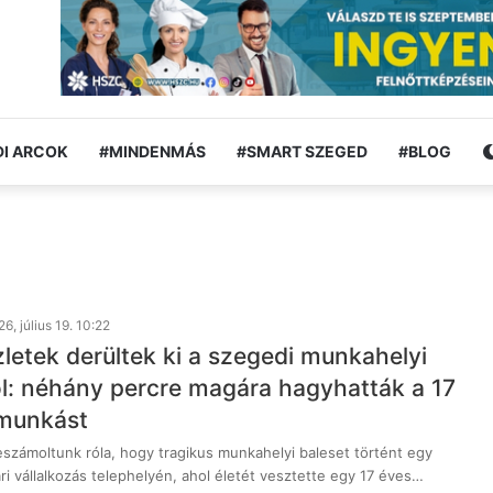
I ARCOK
#MINDENMÁS
#SMART SZEGED
#BLOG
6, július 19. 10:22
zletek derültek ki a szegedi munkahelyi
ól: néhány percre magára hagyhatták a 17
kmunkást
számoltunk róla, hogy tragikus munkahelyi baleset történt egy
ri vállalkozás telephelyén, ahol életét vesztette egy 17 éves…