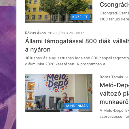
Csongrád
Csongrád-Csaná
KÖZÉLET
1100 tanuló kere
Rókus Ákos
2020, június 26. 09:37
Állami támogatással 800 diák vál
a nyáron
Júliusban és augusztusban legalább 800 nappali tagozato
diákmunka 2020 keretében. A programban a…
Boros Tamás
20
Meló-Depó
változó p
munkaerőt
MINDENMÁS
A Meló-Depó Isk
szervezéssel fo