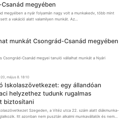
-Csanád megyében
d megyében a nyár folyamán nagy volt a munkakedv, több mint
sett a vakáció alatt valamilyen munkát. Az…
lalhat munkát Csongrád-Csanád megyében
s Csongrád-Csanád megyei tanuló vállalhat munkát a Nyári
20, május 8. 18:10
 Iskolaszövetkezet: egy állandóan
iaci helyzethez tudunk rugalmas
 biztosítani
olaszövetkezet Szegeden, a Vitéz utca 22. szám alatt diákmunka-
glalkozik. Itt azonban nem pusztán alkalmi munkavállalók és nem…