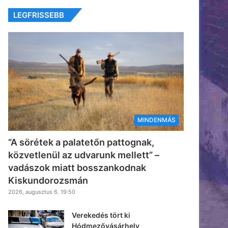
LEGFRISSEBB
MINDENMÁS
“A sörétek a palatetőn pattognak,
közvetlenül az udvarunk mellett” –
vadászok miatt bosszankodnak
Kiskundorozsmán
2026, augusztus 6. 19:50
Verekedés tört ki
Hódmezővásárhely