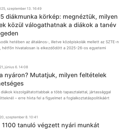
025, szeptember 13. 16:49
5 diákmunka körkép: megnéztük, milyen
ek közül válogathatnak a diákok a tanév
egeden
dik hetében az általános-, illetve középiskolák mellett az SZTE-n
, hétfőn hivatalosan is elkezdődött a 2025-26-os egyetemi
1, június 6. 14:08
 nyáron? Mutatjuk, milyen feltételek
ehetséges
 diákok kiszolgáltatottabbak a több tapasztalattal, jártassággal
tteknél – erre hívta fel a figyelmet a foglalkoztatáspolitikáért
20, szeptember 8. 10:41
 1100 tanuló végzett nyári munkát