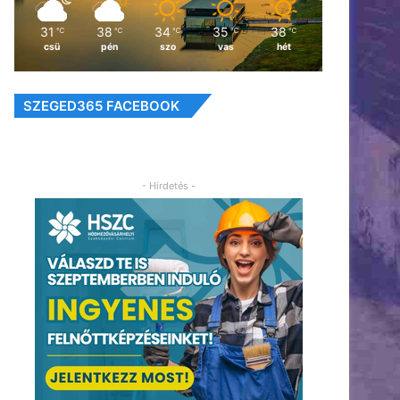
31
38
34
35
38
℃
℃
℃
℃
℃
csü
pén
szo
vas
hét
SZEGED365 FACEBOOK
- Hirdetés -