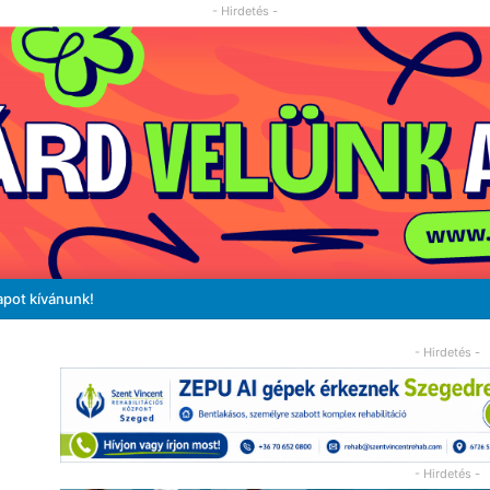
- Hirdetés -
apot kívánunk!
- Hirdetés -
- Hirdetés -