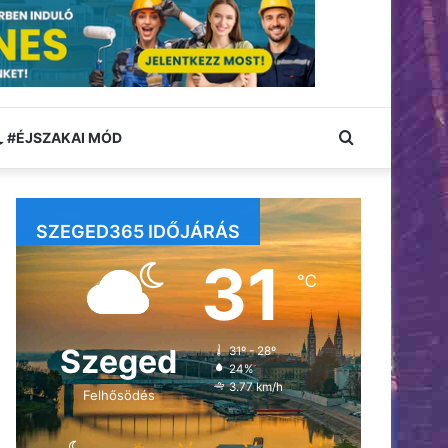
Keresés:
#ÉJSZAKAI MÓD
SZEGED365 IDŐJÁRÁS
31
℃
Szeged
31º - 28º
24%
3.77 km/h
Felhősödés