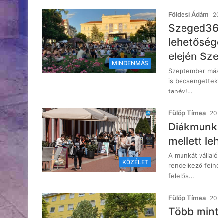
Földesi Ádám
2
Szeged36
lehetőség
elején Sz
MINDENMÁS
Szeptember máso
is becsengettek
tanév!…
Fülöp Tímea
202
Diákmunka
mellett l
A munkát vállaló
KÖZÉLET
rendelkező felnő
felelős…
Fülöp Tímea
20
Több mint