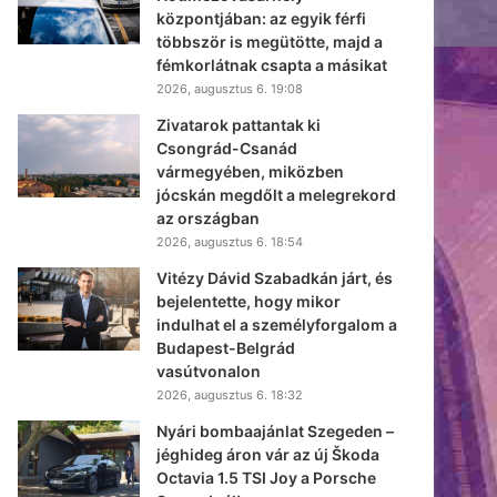
központjában: az egyik férfi
többször is megütötte, majd a
fémkorlátnak csapta a másikat
2026, augusztus 6. 19:08
Zivatarok pattantak ki
Csongrád-Csanád
vármegyében, miközben
jócskán megdőlt a melegrekord
az országban
2026, augusztus 6. 18:54
Vitézy Dávid Szabadkán járt, és
bejelentette, hogy mikor
indulhat el a személyforgalom a
Budapest-Belgrád
vasútvonalon
2026, augusztus 6. 18:32
Nyári bombaajánlat Szegeden –
jéghideg áron vár az új Škoda
Octavia 1.5 TSI Joy a Porsche