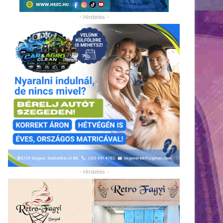
- Hirdetés -
- Hirdetés -