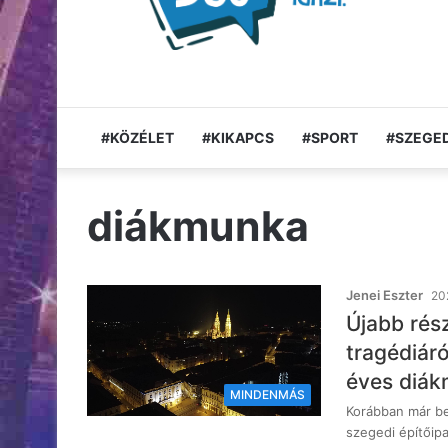
#KÖZÉLET
#KIKAPCS
#SPORT
#SZEGED
diákmunka
Jenei Eszter
202
Újabb rés
tragédiár
éves diá
MINDENMÁS
Korábban már be
szegedi építőipa