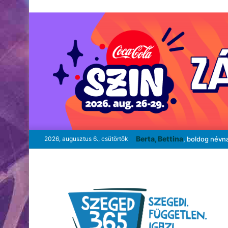
Berta, Bettina
2026, augusztus 6., csütörtök
, boldog névn