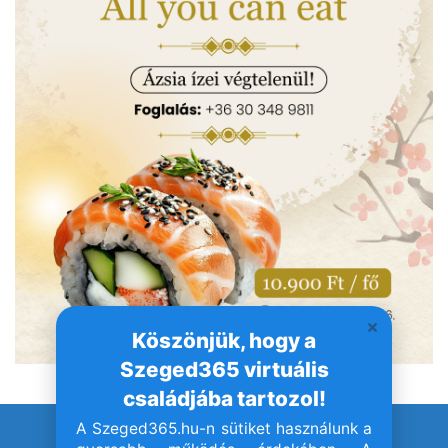
Köszönjük, hogy a
Szeged365 virtuális
családjába tartozol!
A Szeged365.hu-n sütiket használunk a
© Szeged365.hu I Minden jog fenntartva!