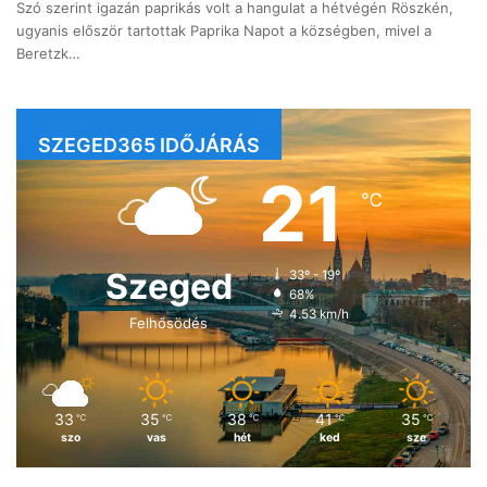
Szó szerint igazán paprikás volt a hangulat a hétvégén Röszkén,
ugyanis először tartottak Paprika Napot a községben, mivel a
Beretzk…
SZEGED365 IDŐJÁRÁS
21
℃
Szeged
33º - 19º
68%
4.53 km/h
Felhősödés
33
35
38
41
35
℃
℃
℃
℃
℃
szo
vas
hét
ked
sze