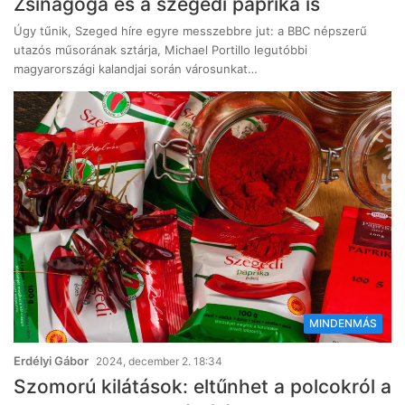
Zsinagóga és a szegedi paprika is
Úgy tűnik, Szeged híre egyre messzebbre jut: a BBC népszerű
utazós műsorának sztárja, Michael Portillo legutóbbi
magyarországi kalandjai során városunkat…
MINDENMÁS
Erdélyi Gábor
2024, december 2. 18:34
Szomorú kilátások: eltűnhet a polcokról a