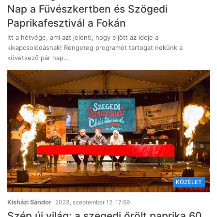
Nap a Füvészkertben és Szögedi
Paprikafesztivál a Fokán
Itt a hétvége, ami azt jelenti, hogy eljött az ideje a
kikapcsolódásnak! Rengeteg programot tartogat nekünk a
következő pár nap…
KÖZÉLET
Kisházi Sándor
2023, szeptember 12. 17:59
Szép új világ: a szegedi őrölt paprika 60