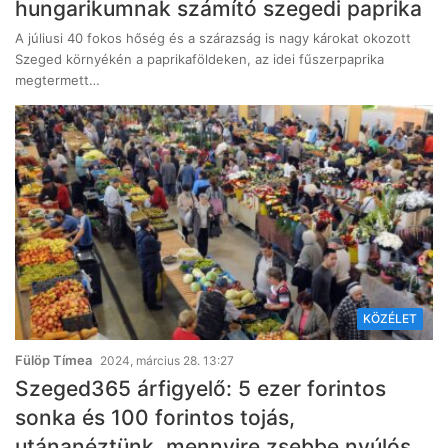
hungarikumnak számító szegedi paprika
A júliusi 40 fokos hőség és a szárazság is nagy károkat okozott
Szeged környékén a paprikaföldeken, az idei fűszerpaprika
megtermett…
KÖZÉLET
Fülöp Tímea
2024, március 28. 13:27
Szeged365 árfigyelő: 5 ezer forintos
sonka és 100 forintos tojás,
utánanéztünk, mennyire zsebbe nyúlós