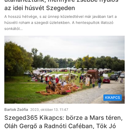
az idei húsvét Szegeden
A hosszú hétvége, s az ünnep közeledtével már javában tart a
húsvéti roham a szegedi üzletekben. A hentespultok illatozó
sonkától…
KIKAPCS
Bartok Zsófia
2023, október 13. 11:47
Szeged365 Kikapcs: börze a Mars téren,
Oláh Gergő a Radnóti Caféban, Tök Jó