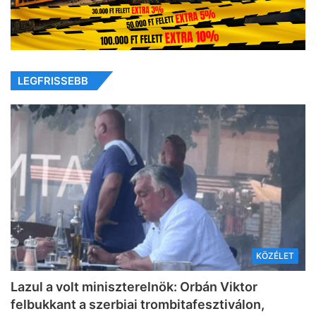
LEGFRISSEBB
KÖZÉLET
Lazul a volt miniszterelnök: Orbán Viktor
felbukkant a szerbiai trombitafesztiválon,