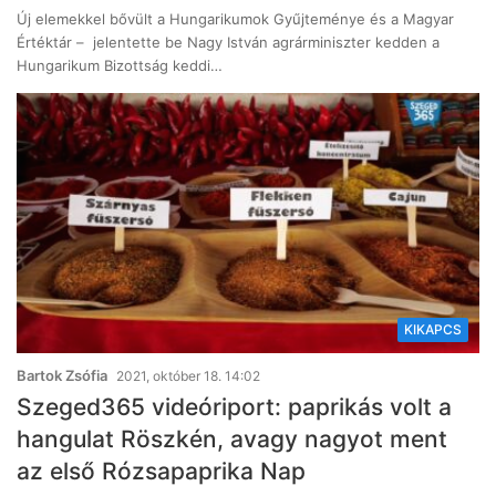
Új elemekkel bővült a Hungarikumok Gyűjteménye és a Magyar
Értéktár – jelentette be Nagy István agrárminiszter kedden a
Hungarikum Bizottság keddi…
KIKAPCS
Bartok Zsófia
2021, október 18. 14:02
Szeged365 videóriport: paprikás volt a
hangulat Röszkén, avagy nagyot ment
az első Rózsapaprika Nap