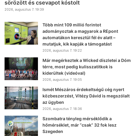
sörözött és csevapot kóstolt
2026, augusztus 7. 19:39
Több mint 109 millió forintot
adományoztak a magyarok a REpont
automatákon keresztül fél év alatt –
mutatjuk, kik kapják a támogatást
2026, augusztus 7. 19:22
Már megérkeztek a Wicked díszletei a Dóm
térre, most pedig kulisszatitkok is
kiderültek (videóval)
2026, augusztus 7. 19:05
Ismét Mészáros érdekeltségű cég nyert
közbeszerzést, Vitézy Dávid is megszólalt
az ügyben
2026, augusztus 7. 18:36
Szombatra tényleg mérséklődik a
hőmérséklet, már “csak” 32 fok lesz
Szegeden