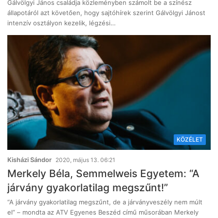
Gálvölgyi János családja közleményben számolt be a színész
állapotáról azt követően, hogy sajtóhírek szerint Gálvölgyi Jánost
intenzív osztályon kezelik, légzési…
KÖZÉLET
Kisházi Sándor
2020, május 13. 06:21
Merkely Béla, Semmelweis Egyetem: “A
járvány gyakorlatilag megszűnt!”
“A járvány gyakorlatilag megszűnt, de a járványveszély nem múlt
el” – mondta az ATV Egyenes Beszéd című műsorában Merkely