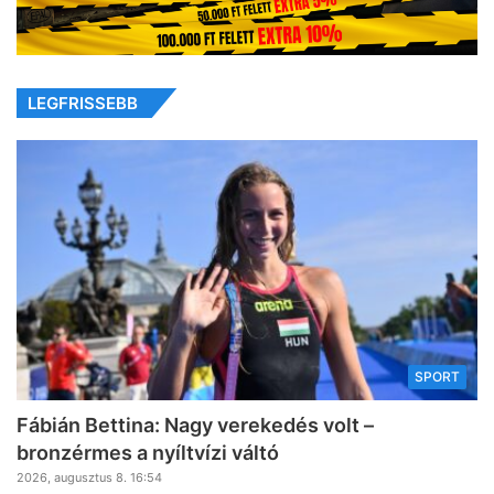
LEGFRISSEBB
SPORT
Fábián Bettina: Nagy verekedés volt –
bronzérmes a nyíltvízi váltó
2026, augusztus 8. 16:54