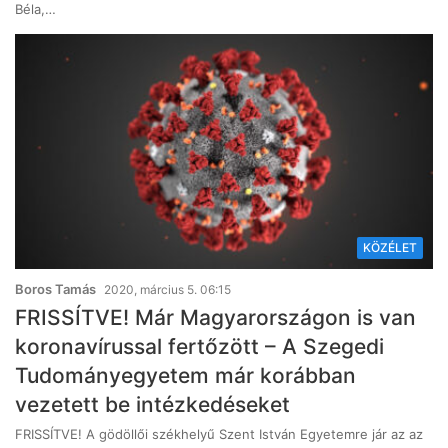
Béla,…
KÖZÉLET
Boros Tamás
2020, március 5. 06:15
FRISSÍTVE! Már Magyarországon is van
koronavírussal fertőzött – A Szegedi
Tudományegyetem már korábban
vezetett be intézkedéseket
FRISSÍTVE! A gödöllői székhelyű Szent István Egyetemre jár az az