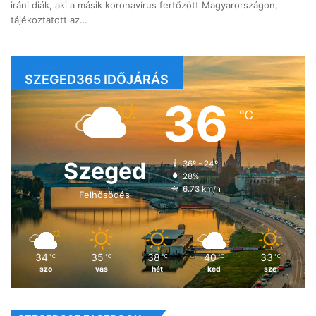
iráni diák, aki a másik koronavírus fertőzött Magyarországon,
tájékoztatott az…
SZEGED365 IDŐJÁRÁS
36
℃
Szeged
36º - 24º
28%
6.73 km/h
Felhősödés
34
35
38
40
33
℃
℃
℃
℃
℃
szo
vas
hét
ked
sze