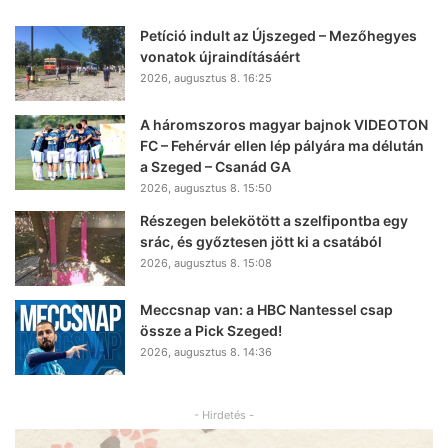
Petíció indult az Újszeged – Mezőhegyes
vonatok újraindításáért
2026, augusztus 8. 16:25
A háromszoros magyar bajnok VIDEOTON
FC – Fehérvár ellen lép pályára ma délután
a Szeged – Csanád GA
2026, augusztus 8. 15:50
Részegen belekötött a szelfipontba egy
srác, és győztesen jött ki a csatából
2026, augusztus 8. 15:08
Meccsnap van: a HBC Nantessel csap
össze a Pick Szeged!
2026, augusztus 8. 14:36
- Hirdetés -