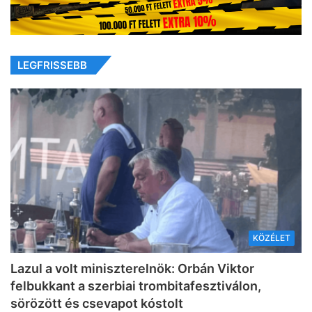
LEGFRISSEBB
KÖZÉLET
Lazul a volt miniszterelnök: Orbán Viktor
felbukkant a szerbiai trombitafesztiválon,
sörözött és csevapot kóstolt