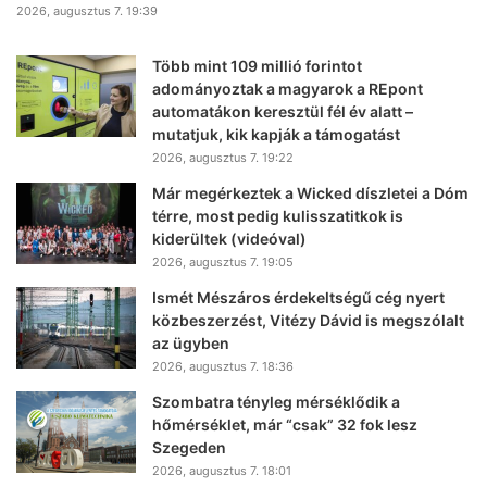
2026, augusztus 7. 19:39
Több mint 109 millió forintot
adományoztak a magyarok a REpont
automatákon keresztül fél év alatt –
mutatjuk, kik kapják a támogatást
2026, augusztus 7. 19:22
Már megérkeztek a Wicked díszletei a Dóm
térre, most pedig kulisszatitkok is
kiderültek (videóval)
2026, augusztus 7. 19:05
Ismét Mészáros érdekeltségű cég nyert
közbeszerzést, Vitézy Dávid is megszólalt
az ügyben
2026, augusztus 7. 18:36
Szombatra tényleg mérséklődik a
hőmérséklet, már “csak” 32 fok lesz
Szegeden
2026, augusztus 7. 18:01