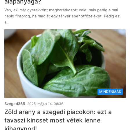
alapanyaga?
Van, aki már gyerekként megbarátkozott vele, más pedig a mai
napig fintorog, ha meglát egy tányér spenótfőzeléket. Pedig ez
a…
MINDENMÁS
Szeged365
2025, május 14. 08:36
Zöld arany a szegedi piacokon: ezt a
tavaszi kincset most vétek lenne
kihagynod!