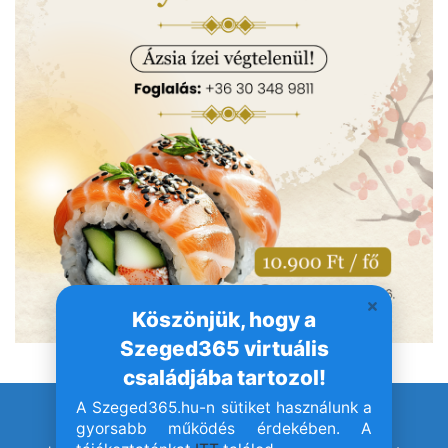
Köszönjük, hogy a
Szeged365 virtuális
családjába tartozol!
A Szeged365.hu-n sütiket használunk a
© Szeged365.hu I Minden jog fenntartva!
gyorsabb működés érdekében. A