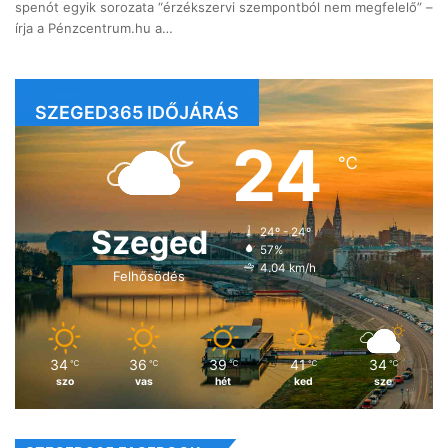
spenót egyik sorozata “érzékszervi szempontból nem megfelelő” –
írja a Pénzcentrum.hu a…
SZEGED365 IDŐJÁRÁS
24
℃
Szeged
24º - 24º
57%
4.04 km/h
Felhősödés
34
36
39
41
34
℃
℃
℃
℃
℃
szo
vas
hét
ked
sze