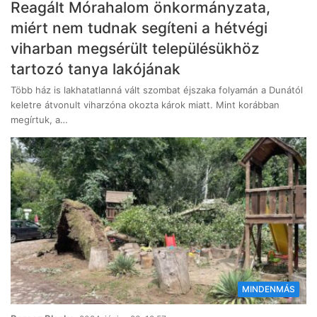
Reagált Mórahalom önkormányzata,
miért nem tudnak segíteni a hétvégi
viharban megsérült településükhöz
tartozó tanya lakójának
Több ház is lakhatatlanná vált szombat éjszaka folyamán a Dunától
keletre átvonult viharzóna okozta károk miatt. Mint korábban
megírtuk, a…
MINDENMÁS