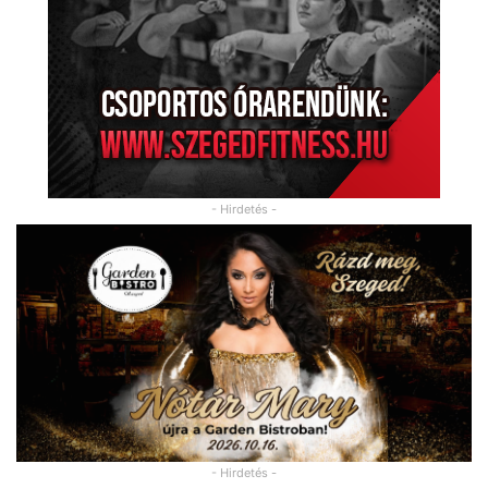
- Hirdetés -
- Hirdetés -