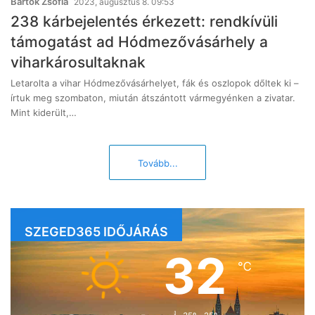
Bartok Zsófia
2023, augusztus 8. 09:53
238 kárbejelentés érkezett: rendkívüli
támogatást ad Hódmezővásárhely a
viharkárosultaknak
Letarolta a vihar Hódmezővásárhelyet, fák és oszlopok dőltek ki –
írtuk meg szombaton, miután átszántott vármegyénken a zivatar.
Mint kiderült,…
Tovább...
SZEGED365 IDŐJÁRÁS
32
℃