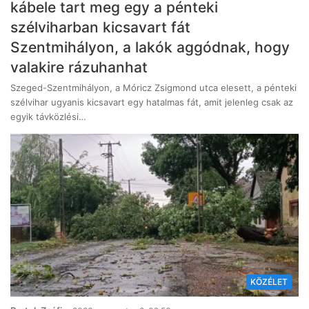
kábele tart meg egy a pénteki
szélviharban kicsavart fát
Szentmihályon, a lakók aggódnak, hogy
valakire rázuhanhat
Szeged-Szentmihályon, a Móricz Zsigmond utca elesett, a pénteki
szélvihar ugyanis kicsavart egy hatalmas fát, amit jelenleg csak az
egyik távközlési…
KÖZÉLET