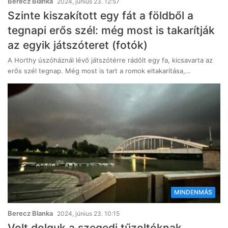
Berecz Blanka
2024, június 23. 12:57
Szinte kiszakított egy fát a földből a
tegnapi erős szél: még most is takarítják
az egyik játszóteret (fotók)
A Horthy úszóháznál lévő játszótérre rádőlt egy fa, kicsavarta az
erős szél tegnap. Még most is tart a romok eltakarítása,…
MINDENMÁS
Berecz Blanka
2024, június 23. 10:15
Volt dolguk a szegedi tűzoltóknak