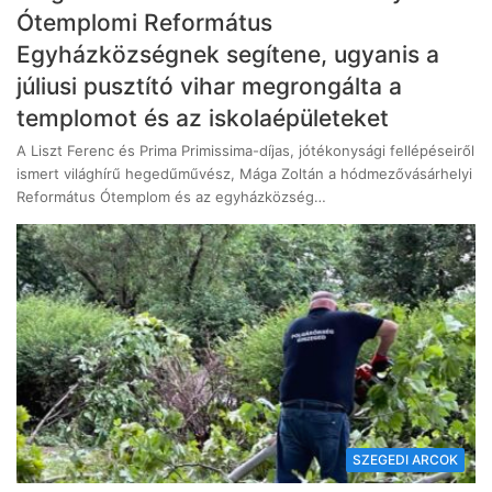
Ótemplomi Református
Egyházközségnek segítene, ugyanis a
júliusi pusztító vihar megrongálta a
templomot és az iskolaépületeket
A Liszt Ferenc és Prima Primissima-díjas, jótékonysági fellépéseiről
ismert világhírű hegedűművész, Mága Zoltán a hódmezővásárhelyi
Református Ótemplom és az egyházközség…
SZEGEDI ARCOK