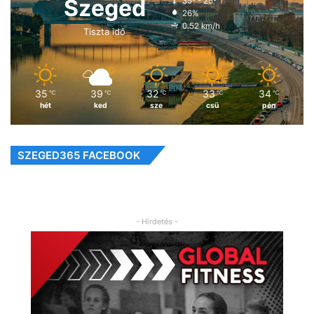
Szeged
35º - 25º
26%
0.52 km/h
Tiszta idő
35
39
32
33
34
℃
℃
℃
℃
℃
hét
ked
sze
csü
pén
SZEGED365 FACEBOOK
- Hirdetés -