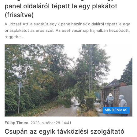
panel oldaláról tépett le egy plakátot
(frissítve)
A József Attila sugárút egyik panelházának oldaláról tépett le egy
óriásplakátot az erős szél. Az eset vasárnap hajnalban kezdődött,
reggelre…
MINDENMÁS
Fülöp Tímea
2023, október 28. 14:41
Csupán az egyik távközlési szolgáltató