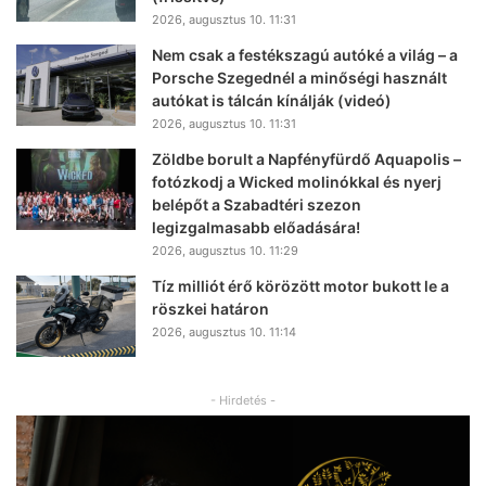
2026, augusztus 10. 11:31
Nem csak a festékszagú autóké a világ – a
Porsche Szegednél a minőségi használt
autókat is tálcán kínálják (videó)
2026, augusztus 10. 11:31
Zöldbe borult a Napfényfürdő Aquapolis –
fotózkodj a Wicked molinókkal és nyerj
belépőt a Szabadtéri szezon
legizgalmasabb előadására!
2026, augusztus 10. 11:29
Tíz milliót érő körözött motor bukott le a
röszkei határon
2026, augusztus 10. 11:14
- Hirdetés -