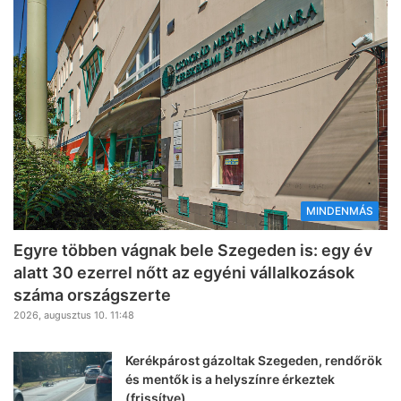
MINDENMÁS
Egyre többen vágnak bele Szegeden is: egy év
alatt 30 ezerrel nőtt az egyéni vállalkozások
száma országszerte
2026, augusztus 10. 11:48
Kerékpárost gázoltak Szegeden, rendőrök
és mentők is a helyszínre érkeztek
(frissítve)