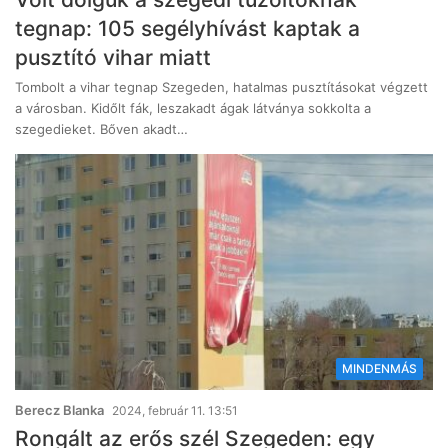
tegnap: 105 segélyhívást kaptak a
pusztító vihar miatt
Tombolt a vihar tegnap Szegeden, hatalmas pusztításokat végzett
a városban. Kidőlt fák, leszakadt ágak látványa sokkolta a
szegedieket. Bőven akadt…
MINDENMÁS
Berecz Blanka
2024, február 11. 13:51
Rongált az erős szél Szegeden: egy