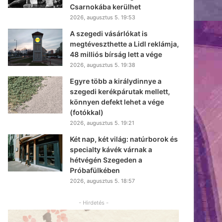
Csarnokába kerülhet
2026, augusztus 5. 19:53
A szegedi vásárlókat is
megtéveszthette a Lidl reklámja,
48 milliós bírság lett a vége
2026, augusztus 5. 19:38
Egyre több a királydinnye a
szegedi kerékpárutak mellett,
könnyen defekt lehet a vége
(fotókkal)
2026, augusztus 5. 19:21
Két nap, két világ: natúrborok és
specialty kávék várnak a
hétvégén Szegeden a
Próbafülkében
2026, augusztus 5. 18:57
- Hirdetés -