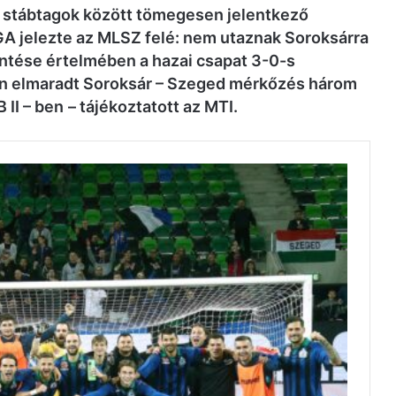
 a stábtagok között tömegesen jelentkező
GA jelezte az MLSZ felé: nem utaznak Soroksárra
ntése értelmében a hazai csapat 3-0-s
án elmaradt Soroksár – Szeged mérkőzés három
 II – ben
– tájékoztatott az MTI.