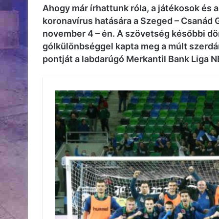
Ahogy már írhattunk róla, a játékosok és
koronavírus hatására a Szeged – Csanád 
november 4 – én. A szövetség későbbi dö
gólkülönbséggel kapta meg a múlt szerd
pontját a labdarúgó Merkantil Bank Liga NB