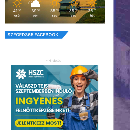
41
39
35
35
38
℃
℃
℃
℃
℃
csü
pén
szo
vas
hét
SZEGED365 FACEBOOK
- Hirdetés -