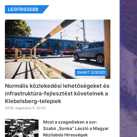
LEGFRISSEBB
SMART SZEGED
Normális közlekedési lehetőségeket és
infrastruktúra-fejlesztést követelnek a
Klebelsberg-telepiek
2026, augusztus 5. 20:32
Most a szegedieken a sor:
Szabó „Sonka” László a Magyar
Kézilabda Hírességek