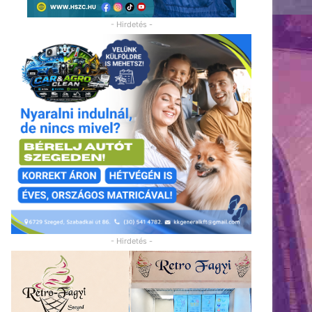
- Hirdetés -
- Hirdetés -