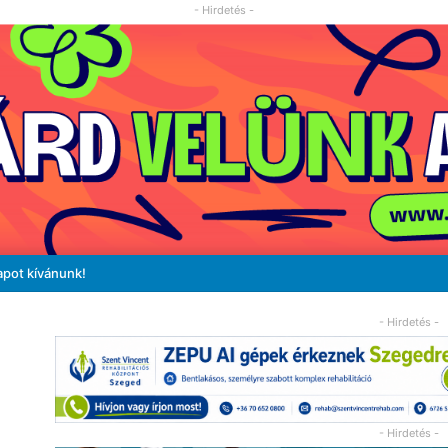
- Hirdetés -
apot kívánunk!
- Hirdetés -
- Hirdetés -