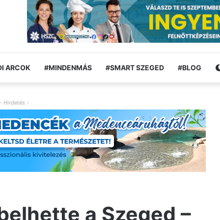
I ARCOK
#MINDENMÁS
#SMART SZEGED
#BLOG
- Hirdetés -
belhette a Szeged –