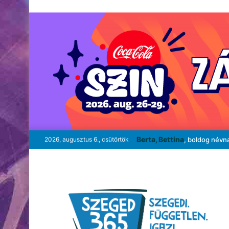
Berta, Bettina
2026, augusztus 6., csütörtök
, boldog névn