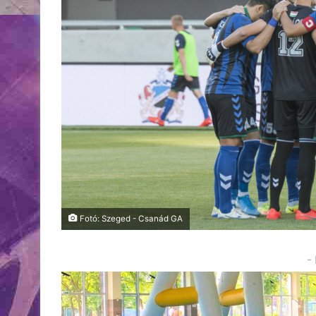
Fotó: Szeged - Csanád GA
-