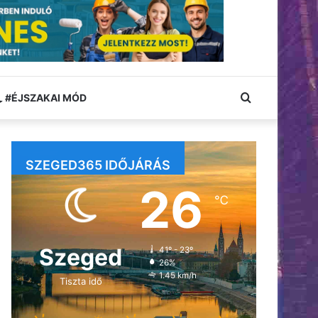
Keresés:
#ÉJSZAKAI MÓD
SZEGED365 IDŐJÁRÁS
26
℃
Szeged
41º - 23º
26%
1.45 km/h
Tiszta idő