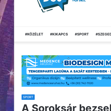
#KÖZÉLET
#KIKAPCS
#SPORT
#SZEGED
SPORT
A Soroksár bezse