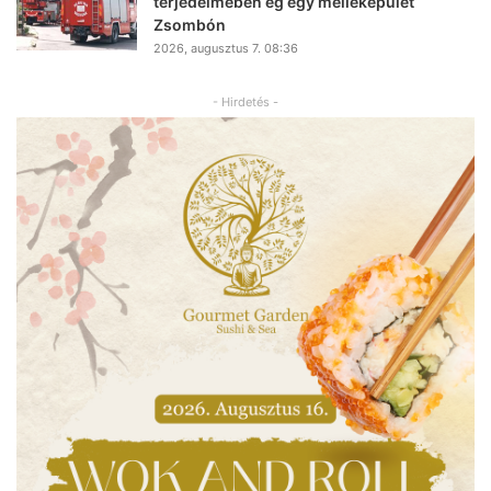
terjedelmében ég egy melléképület
Zsombón
2026, augusztus 7. 08:36
- Hirdetés -