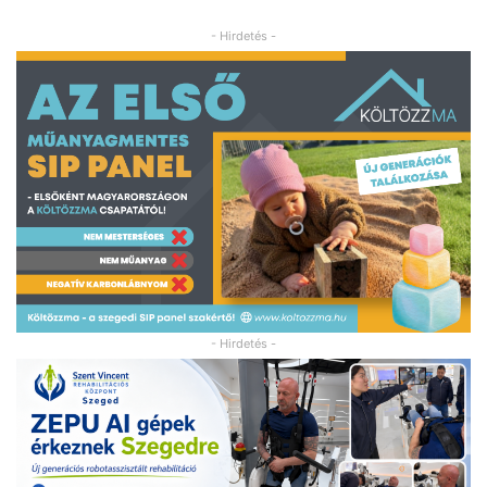
- Hirdetés -
- Hirdetés -