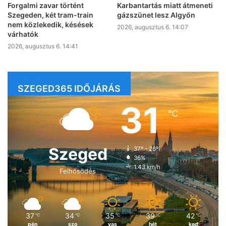
Forgalmi zavar történt
Karbantartás miatt átmeneti
Szegeden, két tram-train
gázszünet lesz Algyőn
nem közlekedik, késések
2026, augusztus 6. 14:07
várhatók
2026, augusztus 6. 14:41
SZEGED365 IDŐJÁRÁS
31
℃
Szeged
37º - 26º
36%
1.43 km/h
Felhősödés
37
34
35
39
42
℃
℃
℃
℃
℃
pén
szo
vas
hét
ked