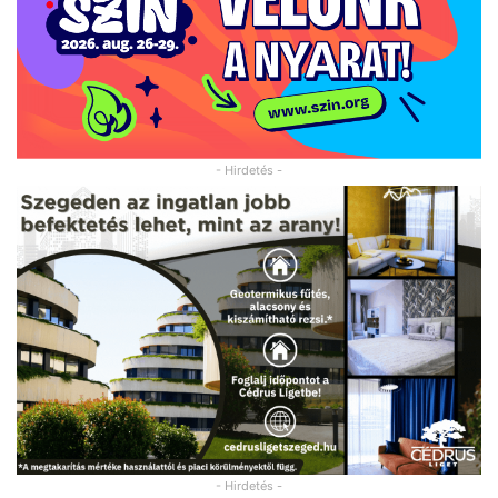
- Hirdetés -
- Hirdetés -