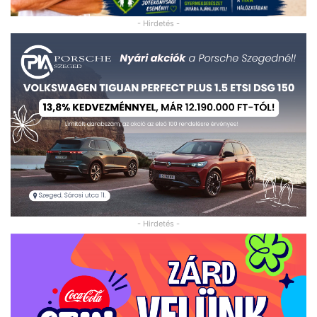
- Hirdetés -
- Hirdetés -