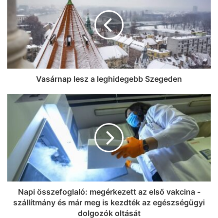
Így keress lakást Szegeden
Vasárnap lesz a leghidegebb Szegeden
Napi összefoglaló: megérkezett az első vakcina -
szállítmány és már meg is kezdték az egészségügyi
dolgozók oltását