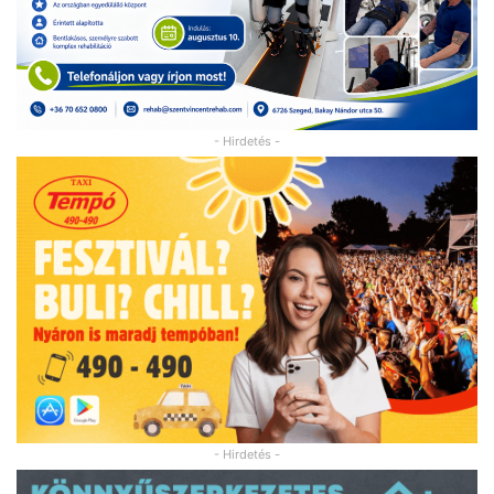
- Hirdetés -
- Hirdetés -