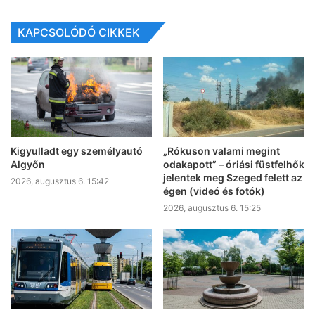
KAPCSOLÓDÓ CIKKEK
Kigyulladt egy személyautó
„Rókuson valami megint
Algyőn
odakapott” – óriási füstfelhők
jelentek meg Szeged felett az
2026, augusztus 6. 15:42
égen (videó és fotók)
2026, augusztus 6. 15:25