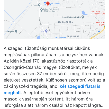
A szegedi tűzoltóság munkatársai cikkünk
megírásának pillanatában is a helyszínen vannak.
Az idén közel 170 lakástűzhöz riasztották a
Csongrád-Csanád megyei tűzoltókat, melyek
során összesen 37 ember sérült meg, öten pedig
életüket vesztették. Különösen szomorú volt az a
zákányszéki tragédia, ahol
két szegedi fiatal is
meghalt
. A legtöbb eset egyébként advent
második vasárnapján történt, itt három óra
leforgása alatt három családi ház kapott lángra…