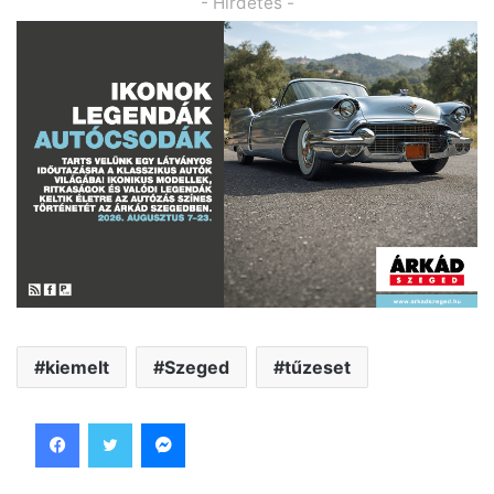
- Hirdetés -
kiemelt
Szeged
tűzeset
Facebook
Twitter
Messenger