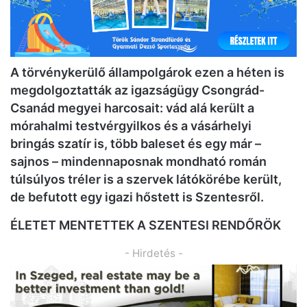
A törvénykerülő állampolgárok ezen a héten is
megdolgoztatták az igazságügy Csongrád-
Csanád megyei harcosait: vád alá került a
mórahalmi testvérgyilkos és a vásárhelyi
bringás szatír is, több baleset és egy már –
sajnos – mindennaposnak mondható román
túlsúlyos tréler is a szervek látókörébe került,
de befutott egy igazi hőstett is Szentesről.
ÉLETET MENTETTEK A SZENTESI RENDŐRÖK
- Hirdetés -