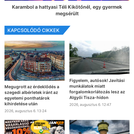
Karambol a hattyasi Téli Kikötőnél, egy gyermek
megsérült
KAPCSOLÓDÓ CIKKEK
Figyelem, autósok! Javítási
munkálatok miatt
Megugrott az érdeklődés a
forgalomkorlátozás lesz az
szegedi albérletek iránt az
Algyői Tisza-hídon
egyetemi ponthatárok
kihirdetése után
2026, augusztus 6. 12:47
2026, augusztus 6. 13:24