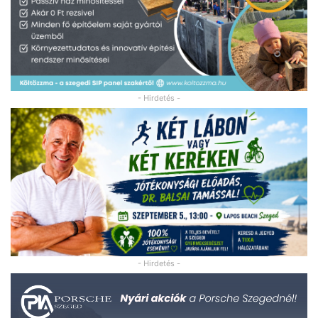
- Hirdetés -
- Hirdetés -