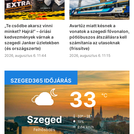
„Te csődbe akarsz vinni
Avartűz miatt késnek a
minket? Hajrá!” – óriási
vonatok a szegedi fővonalon,
kedvezmények várnak a
pótlóbuszos átszállásra kell
szegedi Janker üzletekben
számítania az utasoknak
(és országszerte)
(frissítve)
2026, augusztus 6. 11:44
2026, augusztus 6. 11:15
SZEGED365 IDŐJÁRÁS
33
℃
Szeged
33º - 28º
19%
2.64 km/h
Felhősödés