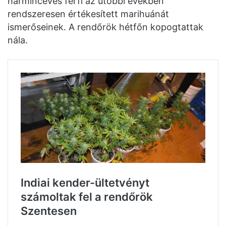
harmincéves férfi az utóbbi években
rendszeresen értékesített marihuánát
ismerőseinek. A rendőrök hétfőn kopogtattak
nála.