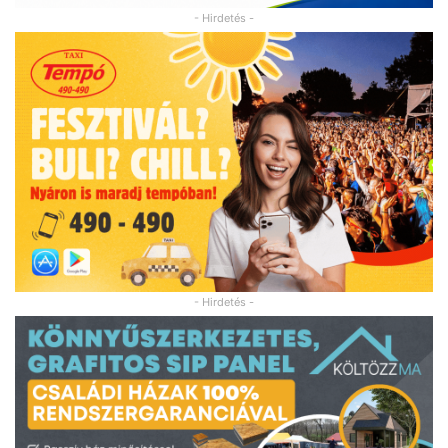
- Hirdetés -
- Hirdetés -