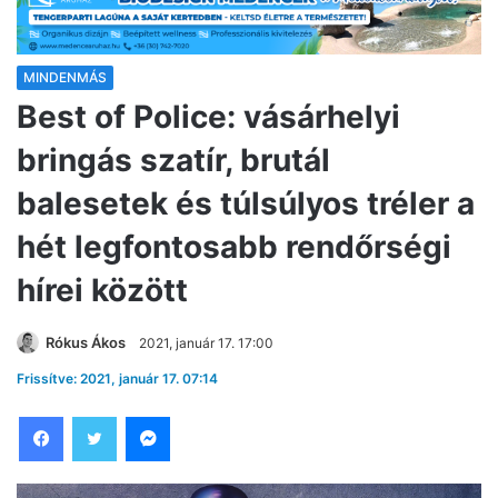
MINDENMÁS
Best of Police: vásárhelyi
bringás szatír, brutál
balesetek és túlsúlyos tréler a
hét legfontosabb rendőrségi
hírei között
Rókus Ákos
2021, január 17. 17:00
Frissítve: 2021, január 17. 07:14
Facebook
Twitter
Messenger