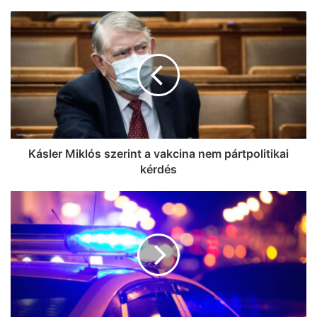
Zivatarok pattantak ki Csongrád-
Csanád vármegyében, miközben
jócskán megdőlt a melegrekord az
országban
Kásler Miklós szerint a vakcina nem pártpolitikai
kérdés