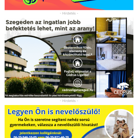
- Hirdetés -
- Hirdetés -