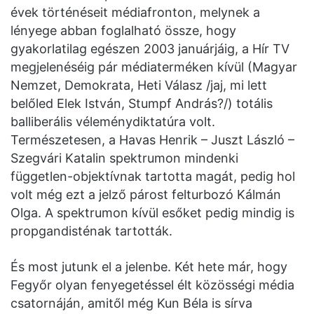
évek történéseit médiafronton, melynek a
lényege abban foglalható össze, hogy
gyakorlatilag egészen 2003 januárjáig, a Hír TV
megjelenéséig pár médiaterméken kívül (Magyar
Nemzet, Demokrata, Heti Válasz /jaj, mi lett
belőled Elek István, Stumpf András?/) totális
balliberális véleménydiktatúra volt.
Természetesen, a Havas Henrik – Juszt László –
Szegvári Katalin spektrumon mindenki
független-objektívnak tartotta magát, pedig hol
volt még ezt a jelző párost felturbozó Kálmán
Olga. A spektrumon kívül esőket pedig mindig is
propgandisténak tartották.
És most jutunk el a jelenbe. Két hete már, hogy
Fegyőr olyan fenyegetéssel élt közösségi média
csatornáján, amitől még Kun Béla is sírva