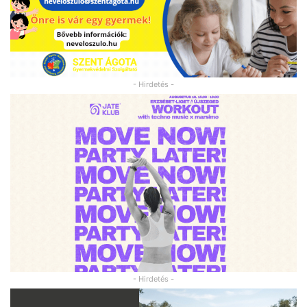
- Hirdetés -
- Hirdetés -