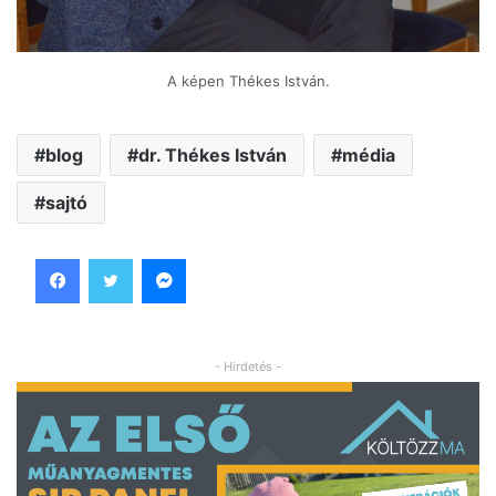
A képen Thékes István.
blog
dr. Thékes István
média
sajtó
Facebook
Twitter
Messenger
- Hirdetés -