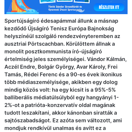
Sportújságíró édesapámmal állunk a másnap
kezdődő Újságíró Tenisz Európa Bajnokság
helyszínéül szolgáló rendezvényteremben az
ausztriai Pörtscachban. Körülöttem állnak a
monolit posztkommunista író-újságíró
értelmiség jeles személyiségei. Vándor Kálmán,
Aczél Endre, Bolgár György, Avar Károly, Frei
Tamás, Rédei Ferenc és a 90-es évek ikonikus
több médiaszemélyisége, akikben egy dolog
mindig közös volt: ha egy kicsit is a 95%-5%
balliberális médiatúlsúlyból egy hangyányi 1-
2%-ot a patrióta-konzervatív oldal magának
tudott leszakítani, akkor kánonban siratták a
sajtószabadságot. Ez azóta sem változott, ami
mondjuk rendkívül unalmas és avítt ez a