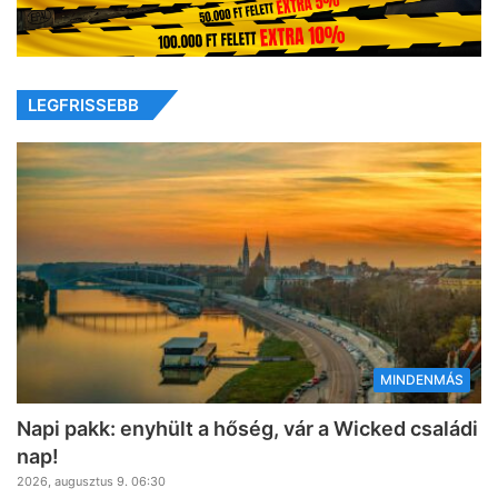
LEGFRISSEBB
MINDENMÁS
Napi pakk: enyhült a hőség, vár a Wicked családi
nap!
2026, augusztus 9. 06:30