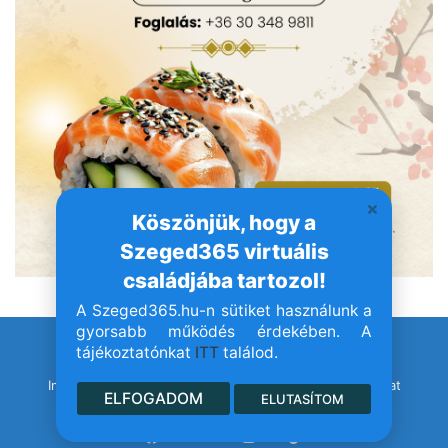
Köszönjük, hogy a
Szeged365 virtuális
családjába tartozol!
A Szeged365.hu-n sütiket használunk a
gyorsabb működés érdekében. A
tájékoztatónkat
ITT
találod.
© Szeged365.hu I Minden jog fenntartva!
Impresszum
Adatvédelem
Jogvédelem
Médiaajánlat
ELFOGADOM
ELUTASÍTOM
Facebook
YouTube
Instagram
TikTok