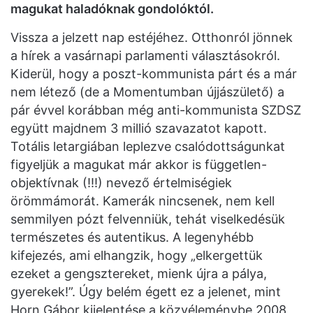
magukat haladóknak gondolóktól.
Vissza a jelzett nap estéjéhez. Otthonról jönnek
a hírek a vasárnapi parlamenti választásokról.
Kiderül, hogy a poszt-kommunista párt és a már
nem létező (de a Momentumban újjászülető) a
pár évvel korábban még anti-kommunista SZDSZ
együtt majdnem 3 millió szavazatot kapott.
Totális letargiában leplezve csalódottságunkat
figyeljük a magukat már akkor is független-
objektívnak (!!!) nevező értelmiségiek
örömmámorát. Kamerák nincsenek, nem kell
semmilyen pózt felvenniük, tehát viselkedésük
természetes és autentikus. A legenyhébb
kifejezés, ami elhangzik, hogy „elkergettük
ezeket a gengsztereket, mienk újra a pálya,
gyerekek!”. Úgy belém égett ez a jelenet, mint
Horn Gábor kijelentése a közvéleménybe 2008