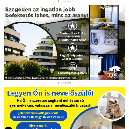
- Hirdetés -
- Hirdetés -