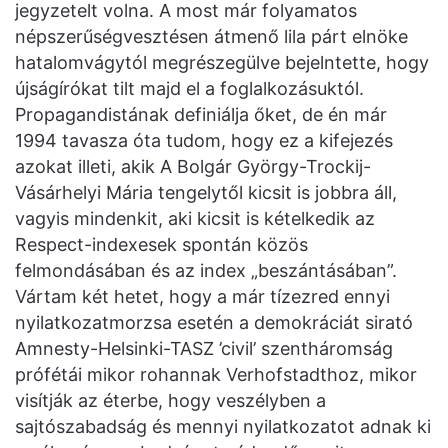
jegyzetelt volna. A most már folyamatos
népszerűségvesztésen átmenő lila párt elnöke
hatalomvágytól megrészegülve bejelntette, hogy
újságírókat tilt majd el a foglalkozásuktól.
Propagandistának definiálja őket, de én már
1994 tavasza óta tudom, hogy ez a kifejezés
azokat illeti, akik A Bolgár György-Trockij-
Vásárhelyi Mária tengelytől kicsit is jobbra áll,
vagyis mindenkit, aki kicsit is kételkedik az
Respect-indexesek spontán közös
felmondásában és az index „beszántásában”.
Vártam két hetet, hogy a már tízezred ennyi
nyilatkozatmorzsa esetén a demokráciát sirató
Amnesty-Helsinki-TASZ ’civil’ szentháromság
prófétái mikor rohannak Verhofstadthoz, mikor
visítják az éterbe, hogy veszélyben a
sajtószabadság és mennyi nyilatkozatot adnak ki