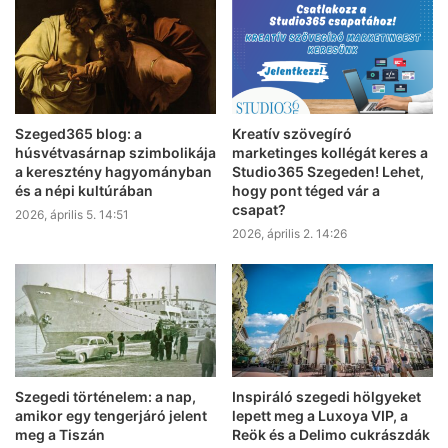
Szeged365 blog: a
Kreatív szövegíró
húsvétvasárnap szimbolikája
marketinges kollégát keres a
a keresztény hagyományban
Studio365 Szegeden! Lehet,
és a népi kultúrában
hogy pont téged vár a
csapat?
2026, április 5. 14:51
2026, április 2. 14:26
Szegedi történelem: a nap,
Inspiráló szegedi hölgyeket
amikor egy tengerjáró jelent
lepett meg a Luxoya VIP, a
meg a Tiszán
Reök és a Delimo cukrászdák