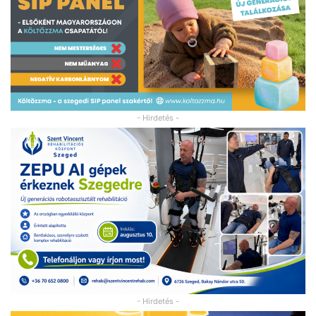
- Hirdetés -
- Hirdetés -