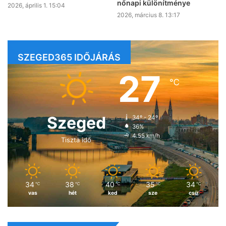
nőnapi különítménye
2026, április 1. 15:04
2026, március 8. 13:17
SZEGED365 IDŐJÁRÁS
27
℃
Szeged
34º - 24º
36%
4.55 km/h
Tiszta idő
34
38
40
35
34
℃
℃
℃
℃
℃
vas
hét
ked
sze
csü