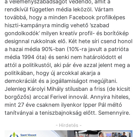
a véleményszabadságot védendő, amit a
rendkívül független média leközöl. Vártam
továbbá, hogy a minden Facebook profilképes
hiszti-kampányra mindig vehető ’szabad
gondolkodók’ milyen kreatív profil- és borítókép
designnal rukkolnak elő. Két hete síri csend honol
a hazai média 90%-ban (10%-ra javult a patrióta
média 1994 óta) és senki nem határolódott el
attól a politikustól, aki pár éve azzal jelent meg a
politikában, hogy új arcokkal akarja a
demokráciát és a jogállamiságot megújítani.
Jelenleg Károlyi Mihály stílusban a friss (de kicsit
borgőzős) arccal Ferivel innovál. Annyira hiteles,
mint 27 éve csaknem ilyenkor Ipper Pál méltó
tanítványai a teniszbajnokság előtt. Semennyire.
- Hirdetés -