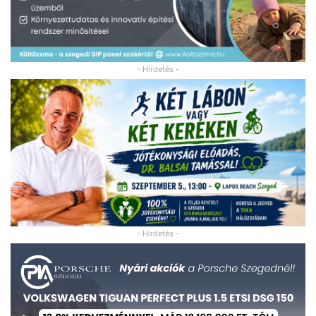
- Hirdetés -
- Hirdetés -