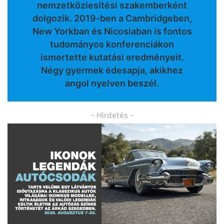
nemzetköziesítési szakemberként
dolgozik. 2019-ben a Cambridgeben,
New Yorkban és Nicosiaban is fontos
tudományos konferenciákon
ismertette kutatási eredményeit.
Négy gyermek édesapja, akikhez
angol nyelven beszél.
- Hirdetés -