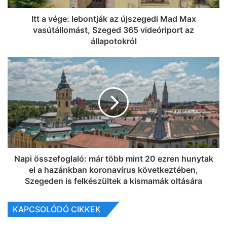
Itt a vége: lebontják az újszegedi Mad Max
vasútállomást, Szeged 365 videóriport az
állapotokról
Napi összefoglaló: már több mint 20 ezren hunytak
el a hazánkban koronavírus következtében,
Szegeden is felkészültek a kismamák oltására
KAPCSOLÓDÓ CIKKEK