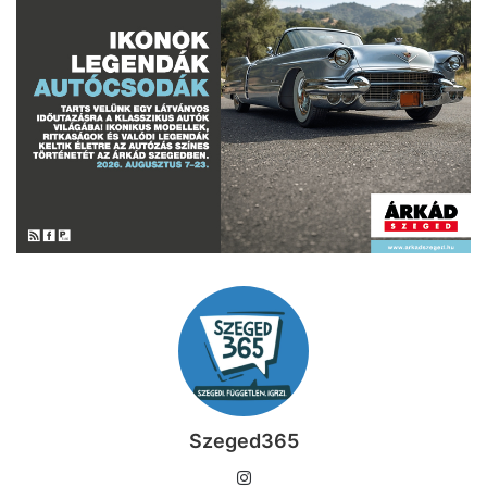
Szeged365
I