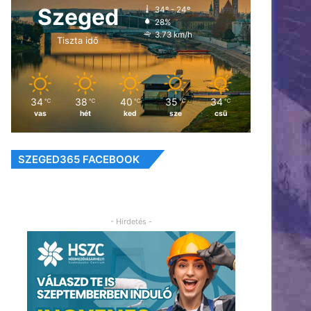
Szeged
34º - 24º
28%
3.73 km/h
Tiszta idő
34
38
40
35
34
℃
℃
℃
℃
℃
vas
hét
ked
sze
csü
SZEGED365 FACEBOOK
- Hirdetés -