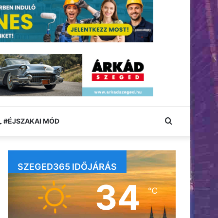
Keresés:
#ÉJSZAKAI MÓD
SZEGED365 IDŐJÁRÁS
34
℃