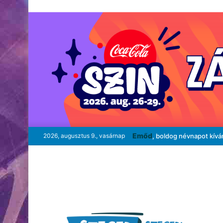
Emőd
2026, augusztus 9., vasárnap
, boldog névnapot kívá