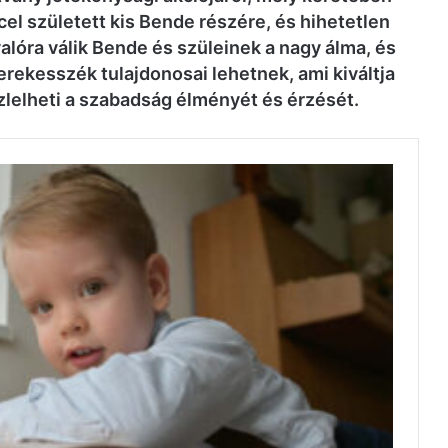
cel született kis Bende részére, és hihetetlen
 valóra válik Bende és szüleinek a nagy álma, és
ekesszék tulajdonosai lehetnek, ami kiváltja
ízlelheti a szabadság élményét és érzését.