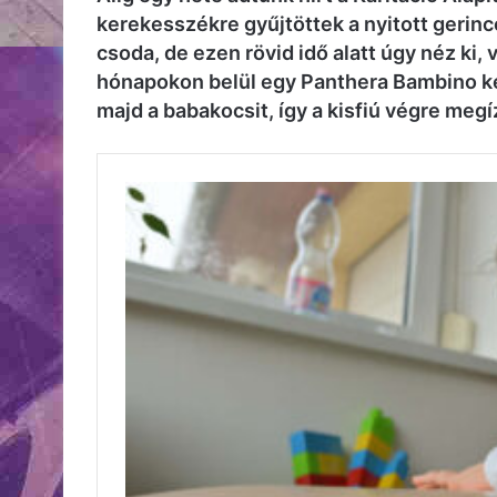
kerekesszékre gyűjtöttek a nyitott gerinc
csoda, de ezen rövid idő alatt úgy néz ki,
hónapokon belül egy Panthera Bambino ker
majd a babakocsit, így a kisfiú végre meg