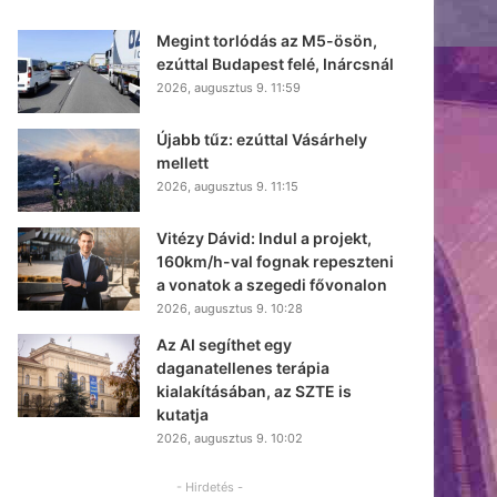
Megint torlódás az M5-ösön,
ezúttal Budapest felé, Inárcsnál
2026, augusztus 9. 11:59
Újabb tűz: ezúttal Vásárhely
mellett
2026, augusztus 9. 11:15
Vitézy Dávid: Indul a projekt,
160km/h-val fognak repeszteni
a vonatok a szegedi fővonalon
2026, augusztus 9. 10:28
Az AI segíthet egy
daganatellenes terápia
kialakításában, az SZTE is
kutatja
2026, augusztus 9. 10:02
- Hirdetés -