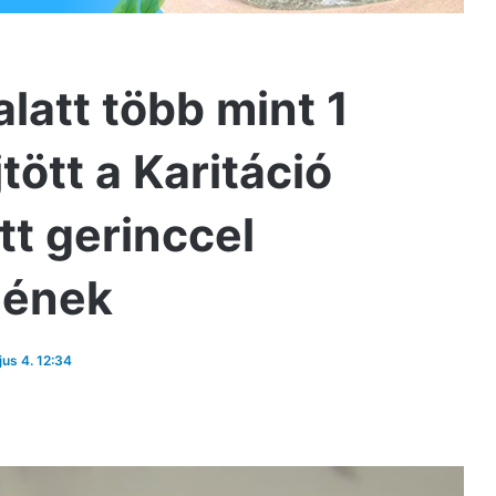
latt több mint 1
jtött a Karitáció
tt gerinccel
dének
jus 4. 12:34