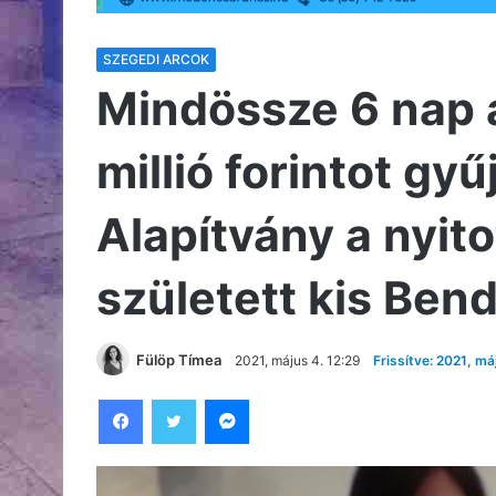
SZEGEDI ARCOK
Mindössze 6 nap a
millió forintot gyű
Alapítvány a nyito
született kis Ben
Fülöp Tímea
2021, május 4. 12:29
Frissítve: 2021, má
Facebook
Twitter
Messenger