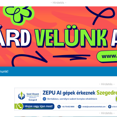
- Hirdetés -
nunk!
- Hirdetés -
- Hirdetés -