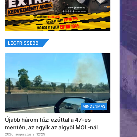
LEGFRISSEBB
MINDENMÁS
Újabb három tűz: ezúttal a 47-es
mentén, az egyik az algyői MOL-nál
2026, augusztus 9. 12:29