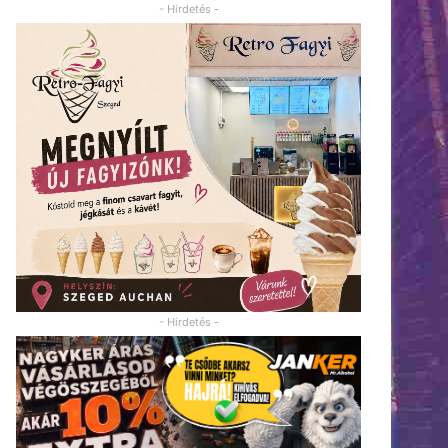
- Hirdetés -
- Hirdetés -