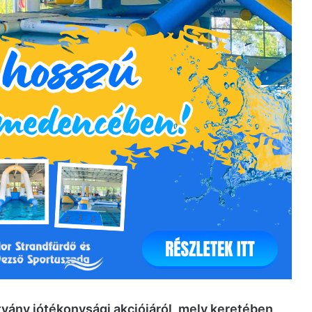
ítvány jótékonysági akciójáról, mely keretében