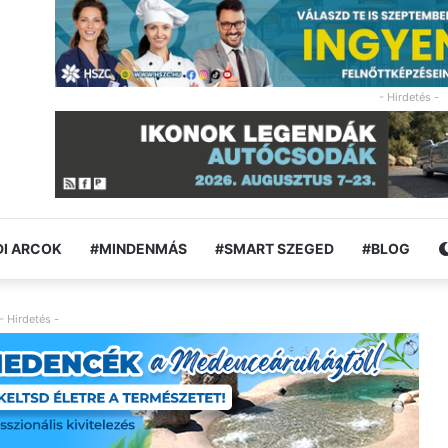
- Hirdetés -
I ARCOK
#MINDENMÁS
#SMART SZEGED
#BLOG
- Hirdetés -