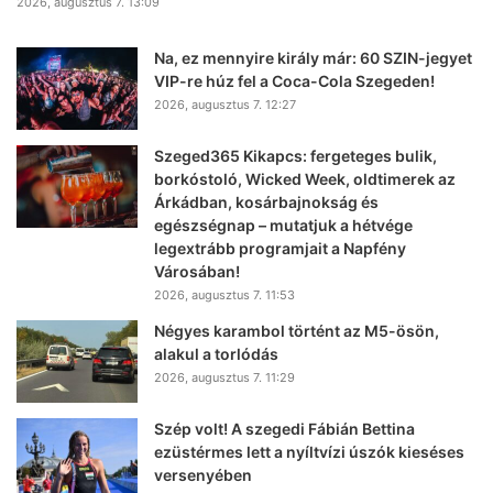
2026, augusztus 7. 13:09
Na, ez mennyire király már: 60 SZIN-jegyet
VIP-re húz fel a Coca-Cola Szegeden!
2026, augusztus 7. 12:27
Szeged365 Kikapcs: fergeteges bulik,
borkóstoló, Wicked Week, oldtimerek az
Árkádban, kosárbajnokság és
egészségnap – mutatjuk a hétvége
legextrább programjait a Napfény
Városában!
2026, augusztus 7. 11:53
Négyes karambol történt az M5-ösön,
alakul a torlódás
2026, augusztus 7. 11:29
Szép volt! A szegedi Fábián Bettina
ezüstérmes lett a nyíltvízi úszók kieséses
versenyében