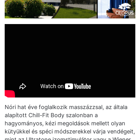
Nóri hat éve foglalkozik masszázzsal, az általa
alapított Chill-Fit Body szalonban a
hagyományos, kézi megoldások mellett olyan
kütyükkel és spéci módszerekkel várja vendégeit,
mint az Ultratone izomstimulátor vagy a Wiener