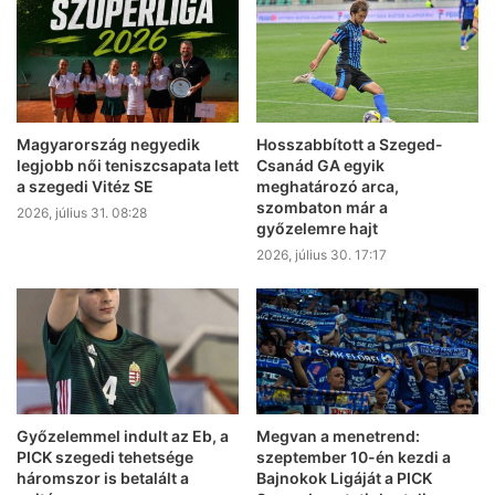
Magyarország negyedik
Hosszabbított a Szeged-
legjobb női teniszcsapata lett
Csanád GA egyik
a szegedi Vitéz SE
meghatározó arca,
szombaton már a
2026, július 31. 08:28
győzelemre hajt
2026, július 30. 17:17
Győzelemmel indult az Eb, a
Megvan a menetrend:
PICK szegedi tehetsége
szeptember 10-én kezdi a
háromszor is betalált a
Bajnokok Ligáját a PICK