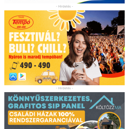
- Hirdetés -
- Hirdetés -