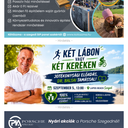
- Hirdetés -
- Hirdetés -