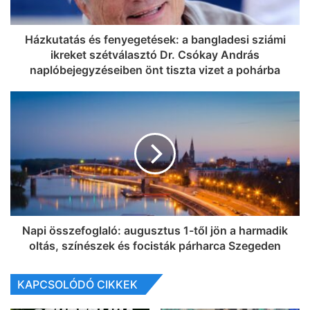
Házkutatás és fenyegetések: a bangladesi sziámi
ikreket szétválasztó Dr. Csókay András
naplóbejegyzéseiben önt tiszta vizet a pohárba
Napi összefoglaló: augusztus 1-től jön a harmadik
oltás, színészek és focisták párharca Szegeden
KAPCSOLÓDÓ CIKKEK