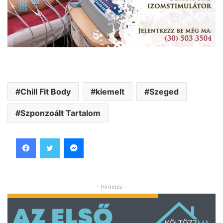
Chill Fit Body
kiemelt
Szeged
Szponzoált Tartalom
Facebook
Twitter
Messenger
- Hirdetés -