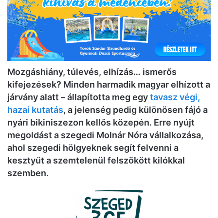
Mozgáshiány, túlevés, elhízás… ismerős
kifejezések? Minden harmadik magyar elhízott a
járvány alatt – állapította meg egy
tavasz végi,
hazai kutatás
, a jelenség pedig különösen fájó a
nyári bikiniszezon kellős közepén. Erre nyújt
megoldást a szegedi Molnár Nóra vállalkozása,
ahol szegedi hölgyeknek segít felvenni a
kesztyűt a szemtelenül felszökött kilókkal
szemben.