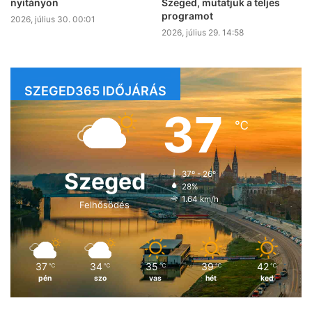
nyitányon
Szeged, mutatjuk a teljes
programot
2026, július 30. 00:01
2026, július 29. 14:58
SZEGED365 IDŐJÁRÁS
37
℃
Szeged
37º - 26º
28%
1.64 km/h
Felhősödés
37
34
35
39
42
℃
℃
℃
℃
℃
pén
szo
vas
hét
ked