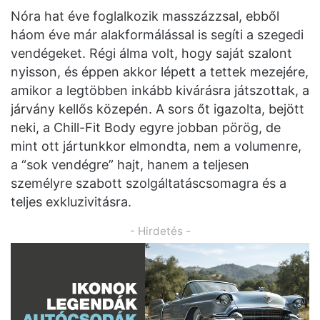
Nóra hat éve foglalkozik masszázzsal, ebből
háom éve már alakformálással is segíti a szegedi
vendégeket. Régi álma volt, hogy saját szalont
nyisson, és éppen akkor lépett a tettek mezejére,
amikor a legtöbben inkább kivárásra játszottak, a
járvány kellős közepén. A sors őt igazolta, bejött
neki, a Chill-Fit Body egyre jobban pörög, de
mint ott jártunkkor elmondta, nem a volumenre,
a “sok vendégre” hajt, hanem a teljesen
személyre szabott szolgáltatáscsomagra és a
teljes exkluzivitásra.
- Hirdetés -