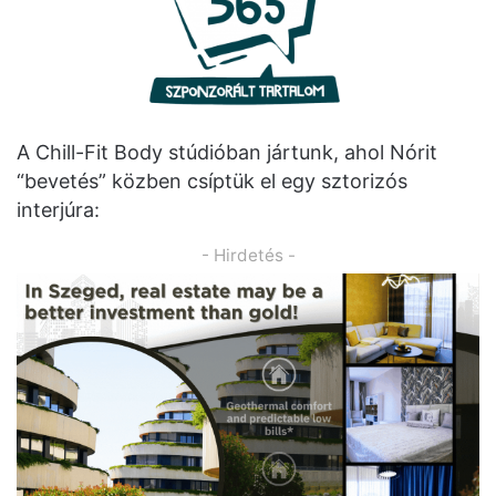
A Chill-Fit Body stúdióban jártunk, ahol Nórit
“bevetés” közben csíptük el egy sztorizós
interjúra:
- Hirdetés -