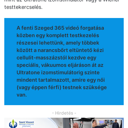
testtekercselés.
A fenti Szeged 365 videó forgatása
közben egy komplett testkezelés
részesei lehettünk, amely többek
között a narancsbőrt eltüntető kézi
cellulit-masszázstól kezdve egy
speciális, vákuumos eljáráson át az
Ultratone izomstimulátorig szinte
mindent tartalmazott, amire egy női
(vagy éppen férfi) testnek szüksége
van.
- Hirdetés -