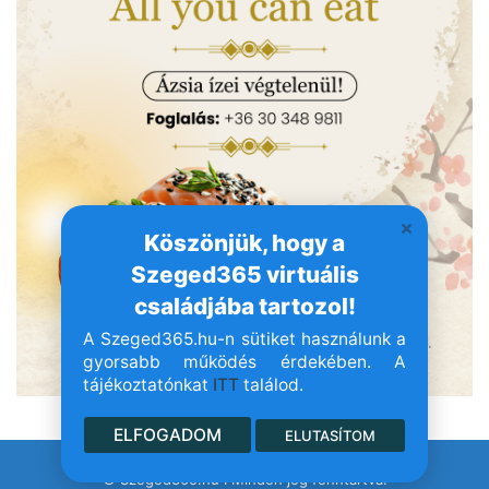
Köszönjük, hogy a
Szeged365 virtuális
családjába tartozol!
A Szeged365.hu-n sütiket használunk a
gyorsabb működés érdekében. A
tájékoztatónkat
ITT
találod.
ELFOGADOM
ELUTASÍTOM
© Szeged365.hu I Minden jog fenntartva!