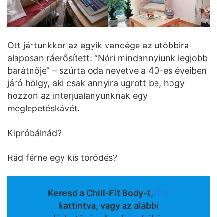
Ott jártunkkor az egyik vendége ez utóbbira
alaposan ráerősített: “Nóri mindannyiunk legjobb
barátnője” – szúrta oda nevetve a 40-es éveiben
járó hölgy, aki csak annyira ugrott be, hogy
hozzon az interjúalanyunknak egy
meglepetéskávét.
Kipróbálnád?
Rád férne egy kis törődés?
Keresd a Chill-Fit Body-t,
IDE
kattintva, vagy az alábbi