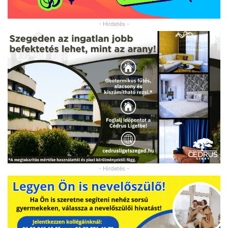
- Hirdetés -
- Hirdetés -