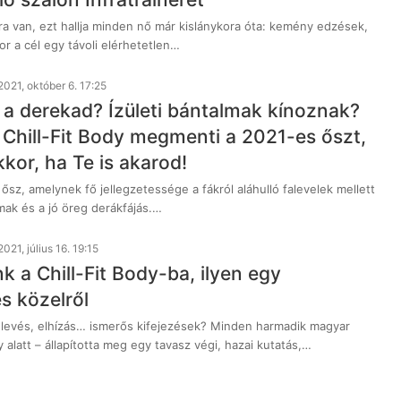
a van, ezt hallja minden nő már kislánykora óta: kemény edzések,
or a cél egy távoli elérhetetlen…
2021, október 6. 17:25
 a derekad? Ízületi bántalmak kínoznak?
 Chill-Fit Body megmenti a 2021-es őszt,
kor, ha Te is akarod!
 ősz, amelynek fő jellegzetessége a fákról aláhulló falevelek mellett
lmak és a jó öreg derákfájás.…
2021, július 16. 19:15
 a Chill-Fit Body-ba, ilyen egy
s közelről
levés, elhízás… ismerős kifejezések? Minden harmadik magyar
y alatt – állapította meg egy tavasz végi, hazai kutatás,…