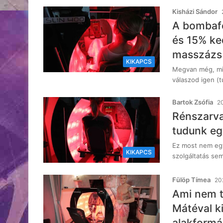
Kisházi Sándor
A bombafo
és 15% ke
masszázs 
KIKAPCS
Megvan még, mit 
válaszod igen (
Bartok Zsófia
20
Rénszarvas
tudunk eg
Ez most nem egy
KIKAPCS
szolgáltatás se
Fülöp Tímea
20
Ami nem t
Mátéval k
alakformál