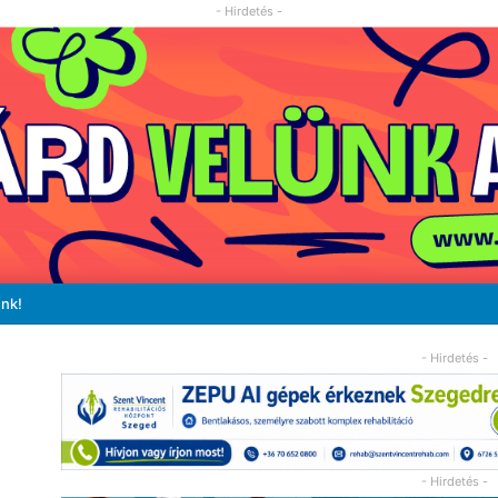
- Hirdetés -
unk!
- Hirdetés -
- Hirdetés -