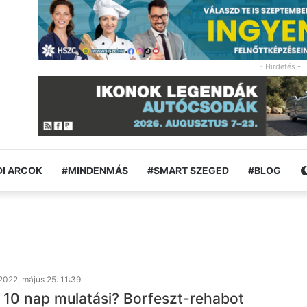
- Hirdetés -
I ARCOK
#MINDENMÁS
#SMART SZEGED
#BLOG
2022, május 25. 11:39
a 10 nap mulatási? Borfeszt-rehabot