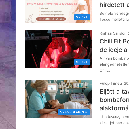
hirdetett
Sokféle vendégv
SPORT
Tesco melletti 
Kisházi Sándor
Chill Fit 
de ideje a
A nyári bombafo
SPORT
elengedhetetlen
Chill…
Fülöp Tímea
20
Eljött a t
bombaform
alakformá
SZEGEDI ARCOK
Itt a tavasz, a 
kicsit jobban el