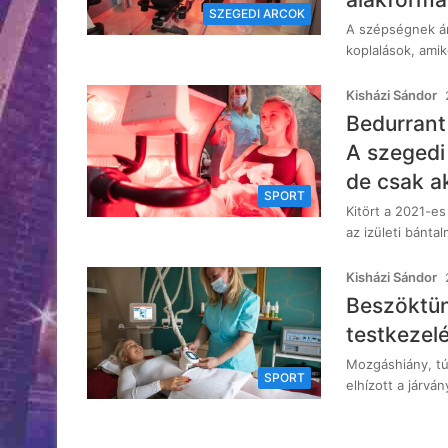
SZEGEDI ARCOK
A szépségnek ár
koplalások, amik
Kisházi Sándor
Bedurrant
A szegedi
de csak ak
SPORT
Kitört a 2021-es
az izületi bánta
Kisházi Sándor
Beszöktünk
testkezelé
Mozgáshiány, tú
SPORT
elhízott a járván