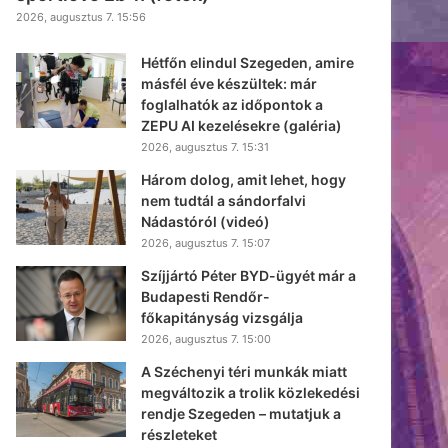
2026, augusztus 7. 15:56
Hétfőn elindul Szegeden, amire
másfél éve készültek: már
foglalhatók az időpontok a
ZEPU AI kezelésekre (galéria)
2026, augusztus 7. 15:31
Három dolog, amit lehet, hogy
nem tudtál a sándorfalvi
Nádastóról (videó)
2026, augusztus 7. 15:07
Szíjjártó Péter BYD-ügyét már a
Budapesti Rendőr-
főkapitányság vizsgálja
2026, augusztus 7. 15:00
A Széchenyi téri munkák miatt
megváltozik a trolik közlekedési
rendje Szegeden – mutatjuk a
részleteket