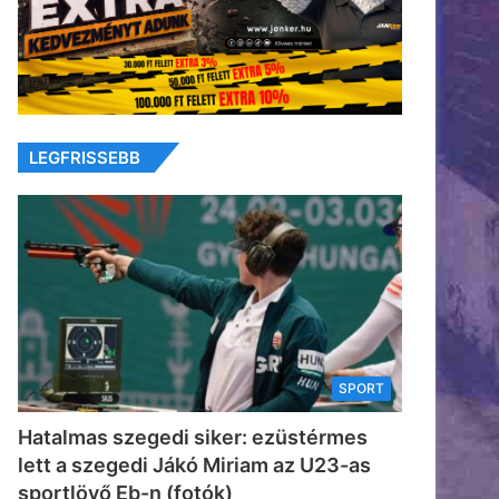
LEGFRISSEBB
SPORT
Hatalmas szegedi siker: ezüstérmes
lett a szegedi Jákó Miriam az U23-as
sportlövő Eb-n (fotók)