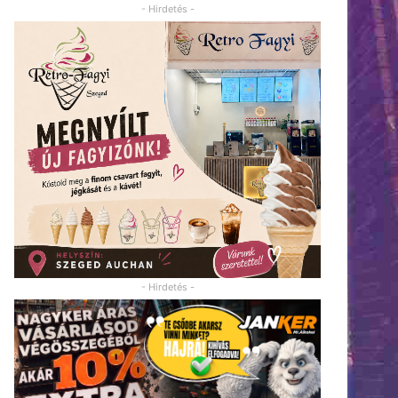
- Hirdetés -
- Hirdetés -