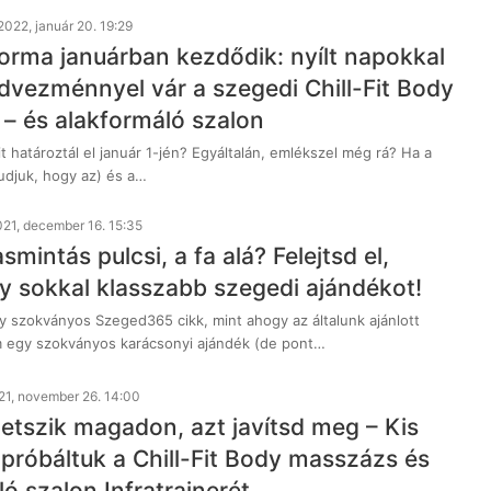
2022, január 20. 19:29
rma januárban kezdődik: nyílt napokkal
dvezménnyel vár a szegedi Chill-Fit Body
– és alakformáló szalon
határoztál el január 1-jén? Egyáltalán, emlékszel még rá? Ha a
tudjuk, hogy az) és a…
21, december 16. 15:35
mintás pulcsi, a fa alá? Felejtsd el,
y sokkal klasszabb szegedi ajándékot!
 szokványos Szeged365 cikk, mint ahogy az általunk ajánlott
m egy szokványos karácsonyi ajándék (de pont…
21, november 26. 14:00
etszik magadon, azt javítsd meg – Kis
ipróbáltuk a Chill-Fit Body masszázs és
ó szalon Infratrainerét