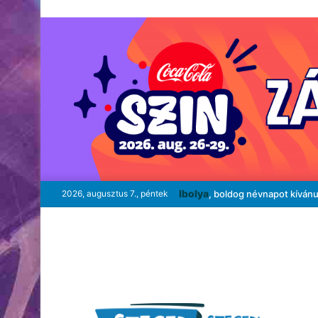
Ibolya
2026, augusztus 7., péntek
, boldog névnapot kíván