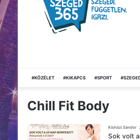
#KÖZÉLET
#KIKAPCS
#SPORT
#SZEGED
Chill Fit Body
Kisházi Sándor
Sok volt 