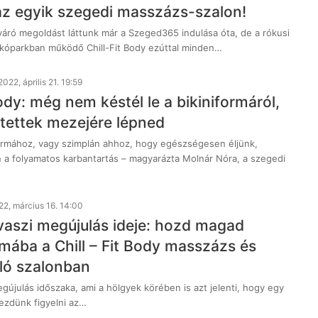
 az egyik szegedi masszázs-szalon!
áró megoldást láttunk már a Szeged365 indulása óta, de a rókusi
lakóparkban működő Chill-Fit Body ezúttal minden…
2022, április 21. 19:59
Body: még nem késtél le a bikiniformáról,
 tettek mezejére lépned
rmához, vagy szimplán ahhoz, hogy egészségesen éljünk,
 a folyamatos karbantartás – magyarázta Molnár Nóra, a szegedi
22, március 16. 14:00
avaszi megújulás ideje: hozd magad
ába a Chill – Fit Body masszázs és
ló szalonban
megújulás időszaka, ami a hölgyek körében is azt jelenti, hogy egy
kezdünk figyelni az…