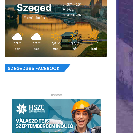
Szeged
37º - 25º
28%
4.7 km/h
Felhősödés
37
33
35
38
41
℃
℃
℃
℃
℃
pén
szo
vas
hét
ked
SZEGED365 FACEBOOK
- Hirdetés -