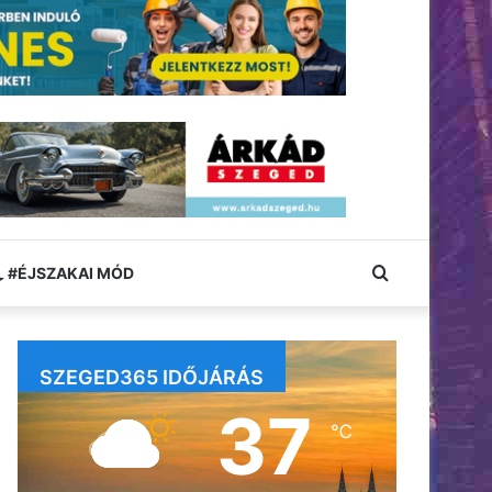
Keresés:
#ÉJSZAKAI MÓD
SZEGED365 IDŐJÁRÁS
37
℃