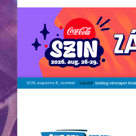
László
2026, augusztus 8., szombat
, boldog névnapot kív