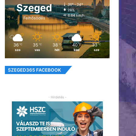
Szeged
36º - 24º
28%
6.64 km/h
Felhősödés
36
35
38
40
33
℃
℃
℃
℃
℃
szo
vas
hét
ked
sze
SZEGED365 FACEBOOK
- Hirdetés -