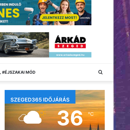
Keresés:
#ÉJSZAKAI MÓD
SZEGED365 IDŐJÁRÁS
36
℃