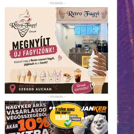
- Hirdetés -
- Hirdetés -