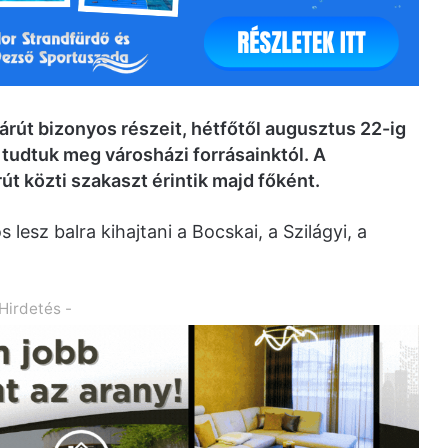
árút bizonyos részeit, hétfőtől augusztus 22-ig
 tudtuk meg városházi forrásainktól. A
út közti szakaszt érintik majd főként.
 lesz balra kihajtani a Bocskai, a Szilágyi, a
 Hirdetés -