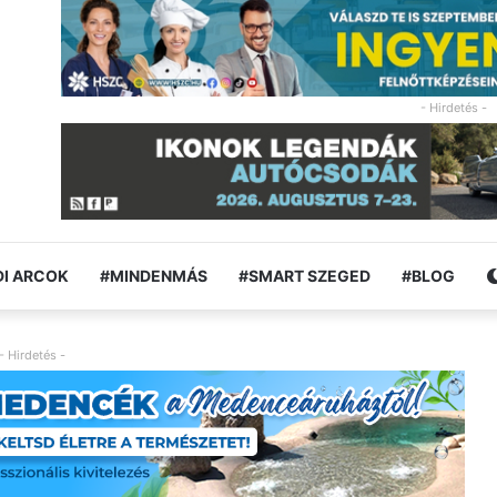
- Hirdetés -
I ARCOK
#MINDENMÁS
#SMART SZEGED
#BLOG
- Hirdetés -