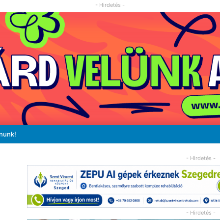
- Hirdetés -
ánunk!
- Hirdetés -
- Hirdetés -