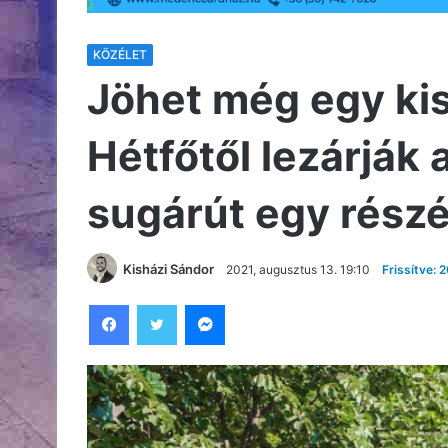
KÖZÉLET
Jöhet még egy ki
Hétfőtől lezárják 
sugárút egy részé
Kisházi Sándor
2021, augusztus 13. 19:10
Frissítve: 
Facebook
Twitter
Messenger