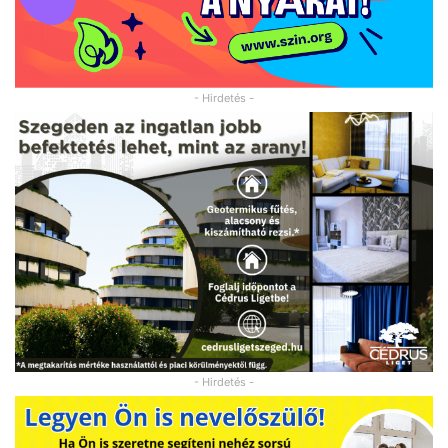
- Hirdetés -
- Hirdetés -