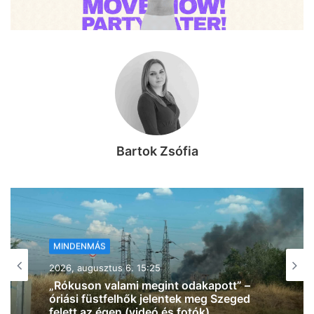
Bartok Zsófia
MINDENMÁS
2026, augusztus 6. 14:41
Forgalmi zavar történt Szegeden, két
tram-train nem közlekedik, késések
várhatók