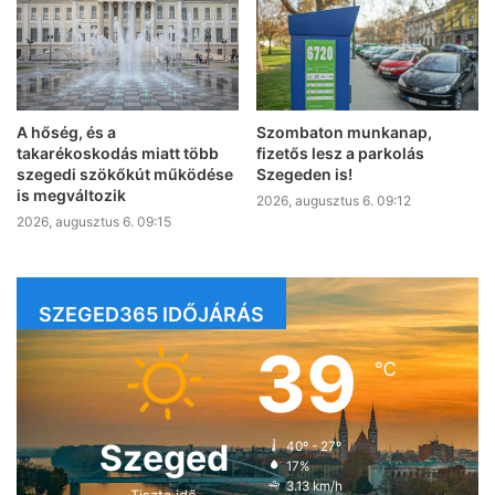
A hőség, és a
Szombaton munkanap,
takarékoskodás miatt több
fizetős lesz a parkolás
szegedi szökőkút működése
Szegeden is!
is megváltozik
2026, augusztus 6. 09:12
2026, augusztus 6. 09:15
SZEGED365 IDŐJÁRÁS
39
℃
Szeged
40º - 27º
17%
3.13 km/h