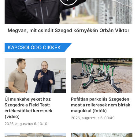
Megvan, mit csinált Szeged környékén Orbán Viktor
KAPCSOLÓDÓ CIKKEK
Új munkahelyeket hoz
Pofátlan parkolás Szegeden:
Szegedre a Field Test:
most a rolleresek nem bírtak
értékesítőket keresnek
magukkal (fotók)
(videó)
2026, augusztus 6. 09:49
2026, augusztus 6. 10:10