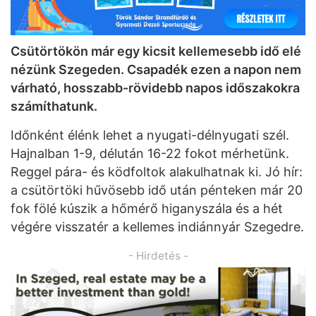
Csütörtökön már e
gy kicsit kellemesebb idő elé
nézünk Szegeden. Csapadék ezen a napon nem
várható, hosszabb-rövidebb napos időszakokra
számíthatunk.
Időnként élénk lehet a nyugati-délnyugati szél.
Hajnalban 1-9, délután 16-22 fokot mérhetünk.
Reggel pára- és ködfoltok alakulhatnak ki. Jó hír:
a csütörtöki hűvösebb idő után pénteken már 20
fok fölé kúszik a hőmérő higanyszála és a hét
végére visszatér a kellemes indiánnyár Szegedre.
- Hirdetés -