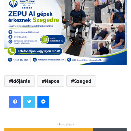
Időjárás
Napos
Szeged
Facebook
Twitter
Messenger
- Hirdetés -