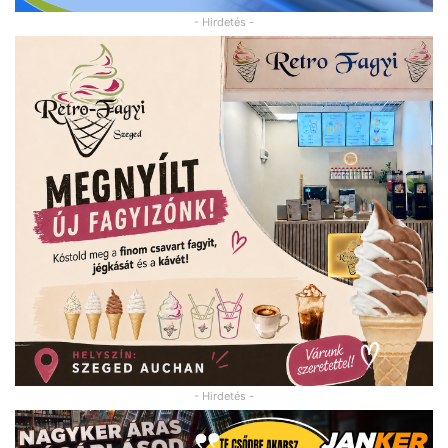
- Hirdetés -
- Hirdetés -