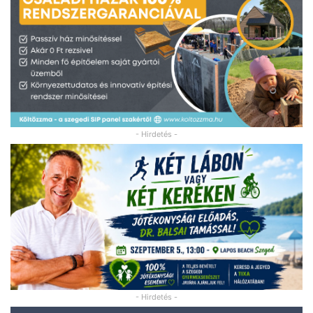
- Hirdetés -
- Hirdetés -