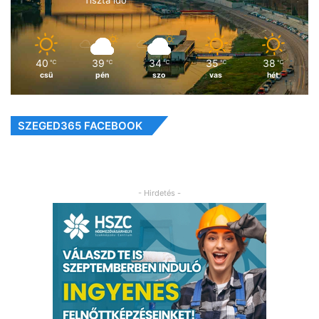
Tiszta idő
40
39
34
35
38
℃
℃
℃
℃
℃
csü
pén
szo
vas
hét
SZEGED365 FACEBOOK
- Hirdetés -