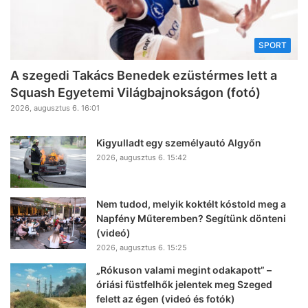
SPORT
A szegedi Takács Benedek ezüstérmes lett a
Squash Egyetemi Világbajnokságon (fotó)
2026, augusztus 6. 16:01
Kigyulladt egy személyautó Algyőn
2026, augusztus 6. 15:42
Nem tudod, melyik koktélt kóstold meg a
Napfény Műteremben? Segítünk dönteni
(videó)
2026, augusztus 6. 15:25
„Rókuson valami megint odakapott” –
óriási füstfelhők jelentek meg Szeged
felett az égen (videó és fotók)