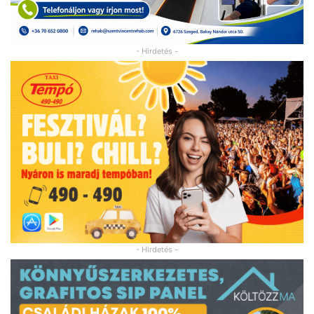
- Hirdetés -
- Hirdetés -