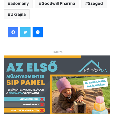
adomány
Goodwill Pharma
Szeged
Ukrajna
Facebook
Twitter
Messenger
- Hirdetés -