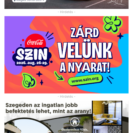
- Hirdetés -
- Hirdetés -