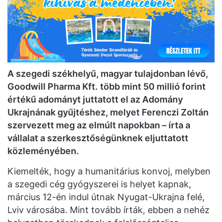
A szegedi székhelyű, magyar tulajdonban lévő,
Goodwill Pharma Kft
.
több mint 50 millió forint
értékű adományt juttatott el az Adomány
Ukrajnának gyűjtéshez, melyet Ferenczi Zoltán
szervezett meg az elmúlt napokban – írta a
vállalat a szerkesztőségünknek eljuttatott
közleményében.
Kiemelték, hogy a humanitárius konvoj, melyben
a szegedi cég gyógyszerei is helyet kapnak,
március 12-én indul útnak Nyugat-Ukrajna felé,
Lviv városába. Mint tovább írták, ebben a nehéz