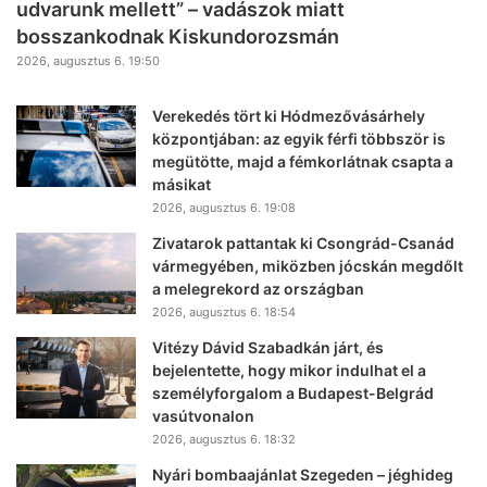
udvarunk mellett” – vadászok miatt
bosszankodnak Kiskundorozsmán
2026, augusztus 6. 19:50
Verekedés tört ki Hódmezővásárhely
központjában: az egyik férfi többször is
megütötte, majd a fémkorlátnak csapta a
másikat
2026, augusztus 6. 19:08
Zivatarok pattantak ki Csongrád-Csanád
vármegyében, miközben jócskán megdőlt
a melegrekord az országban
2026, augusztus 6. 18:54
Vitézy Dávid Szabadkán járt, és
bejelentette, hogy mikor indulhat el a
személyforgalom a Budapest-Belgrád
vasútvonalon
2026, augusztus 6. 18:32
Nyári bombaajánlat Szegeden – jéghideg