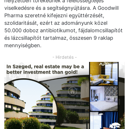
helyzetben törekednek a felelősségteljes
viselkedésre és a segítségnyújtásra. A Goodwill
Pharma szeretné kifejezni együttérzését,
szolidaritását, ezért az adományunk közel
50.000 doboz antibiotikumot, fájdalomcsillapítót
és lázcsillapítót tartalmaz, összesen 9 raklap
mennyiségben.
- Hirdetés -