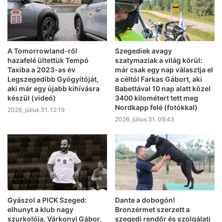
A Tomorrowland-ről
Szegediek avagy
hazafelé ültettük Tempó
szatymaziak a világ körül:
Taxiba a 2023-as év
már csak egy nap választja el
Legszegedibb Gyógyítóját,
a céltól Farkas Gábort, aki
aki már egy újabb kihívásra
Babettával 10 nap alatt közel
készül (videó)
3400 kilométert tett meg
Nordkapp felé (fotókkal)
2026, július 31. 12:19
2026, július 31. 09:43
Gyászol a PICK Szeged:
Dante a dobogón!
elhunyt a klub nagy
Bronzérmet szerzett a
szurkolója, Várkonyi Gábor,
szegedi rendőr és szolgálati