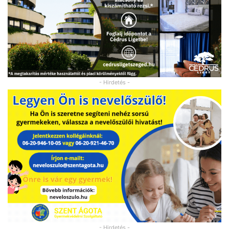
- Hirdetés -
- Hirdetés -