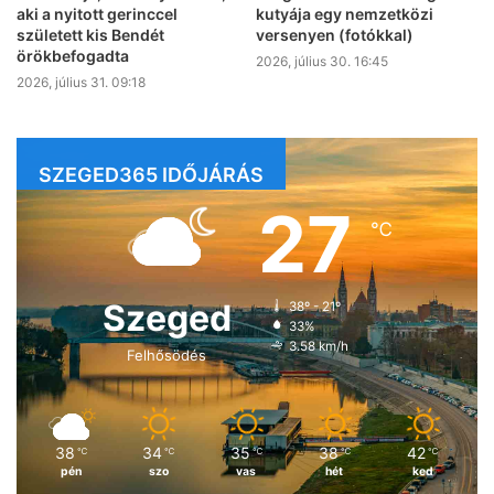
aki a nyitott gerinccel
kutyája egy nemzetközi
született kis Bendét
versenyen (fotókkal)
örökbefogadta
2026, július 30. 16:45
2026, július 31. 09:18
SZEGED365 IDŐJÁRÁS
27
℃
Szeged
38º - 21º
33%
3.58 km/h
Felhősödés
38
34
35
38
42
℃
℃
℃
℃
℃
pén
szo
vas
hét
ked