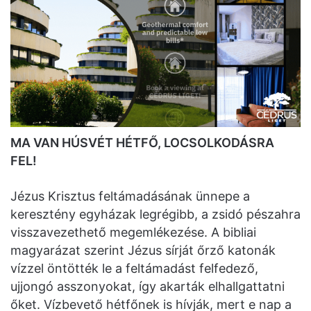
MA VAN HÚSVÉT HÉTFŐ, LOCSOLKODÁSRA
FEL!
Jézus Krisztus feltámadásának ünnepe a
keresztény egyházak legrégibb, a zsidó pészahra
visszavezethető megemlékezése. A bibliai
magyarázat szerint Jézus sírját őrző katonák
vízzel öntötték le a feltámadást felfedező,
ujjongó asszonyokat, így akarták elhallgattatni
őket. Vízbevető hétfőnek is hívják, mert e nap a