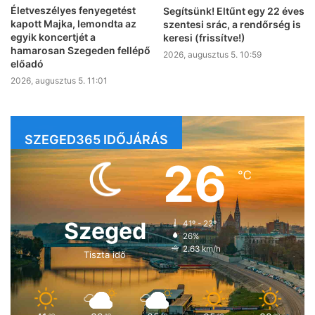
Életveszélyes fenyegetést
Segítsünk! Eltűnt egy 22 éves
kapott Majka, lemondta az
szentesi srác, a rendőrség is
egyik koncertjét a
keresi (frissítve!)
hamarosan Szegeden fellépő
2026, augusztus 5. 10:59
előadó
2026, augusztus 5. 11:01
SZEGED365 IDŐJÁRÁS
26
℃
Szeged
41º - 23º
26%
2.63 km/h
Tiszta idő