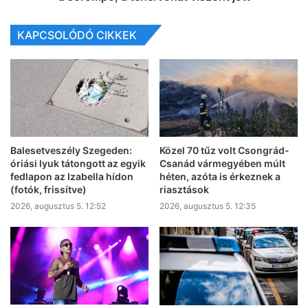
KAPCSOLÓDÓ CIKKEK
Balesetveszély Szegeden:
Közel 70 tűz volt Csongrád-
óriási lyuk tátongott az egyik
Csanád vármegyében múlt
fedlapon az Izabella hídon
héten, azóta is érkeznek a
(fotók, frissítve)
riasztások
2026, augusztus 5. 12:52
2026, augusztus 5. 12:35