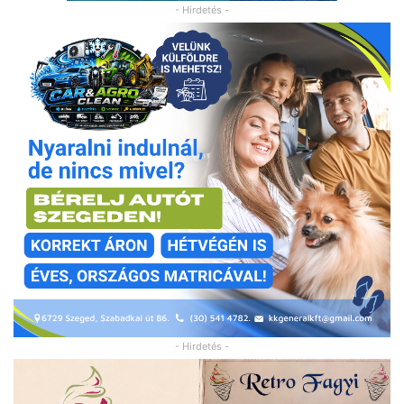
- Hirdetés -
- Hirdetés -