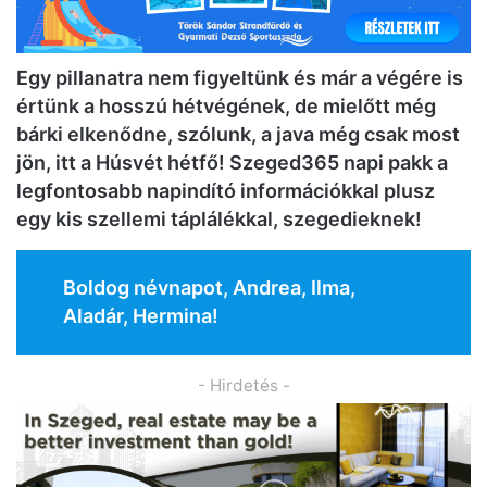
Egy pillanatra nem figyeltünk és már a végére is
értünk a hosszú hétvégének, de mielőtt még
bárki elkenődne, szólunk, a java még csak most
jön, itt a Húsvét hétfő! Szeged365 napi pakk a
legfontosabb napindító információkkal plusz
egy kis szellemi táplálékkal, szegedieknek!
Boldog névnapot, Andrea, Ilma,
Aladár, Hermina!
- Hirdetés -