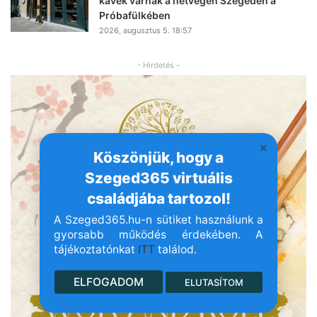
kávék várnak a hétvégén Szegeden a
Próbafülkében
2026, augusztus 5. 18:57
- Hirdetés -
Köszönjük, hogy a
Szeged365 virtuális
családjába tartozol!
A Szeged365.hu-n sütiket használunk a
gyorsabb működés érdekében. A
tájékoztatónkat
ITT
találod.
ELFOGADOM
ELUTASÍTOM