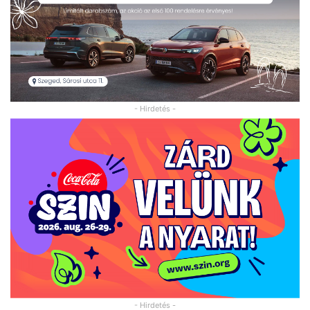
- Hirdetés -
- Hirdetés -