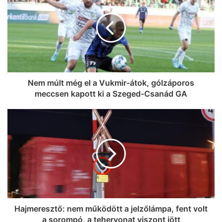
országszerte 40 fokot mértek – itt a
legfrissebb beszámoló a
hőséghelyzetről
Nem múlt még el a Vukmir-átok, gólzáporos
meccsen kapott ki a Szeged-Csanád GA
Hajmeresztő: nem működött a jelzőlámpa, fent volt
a sorompó, a tehervonat viszont jött