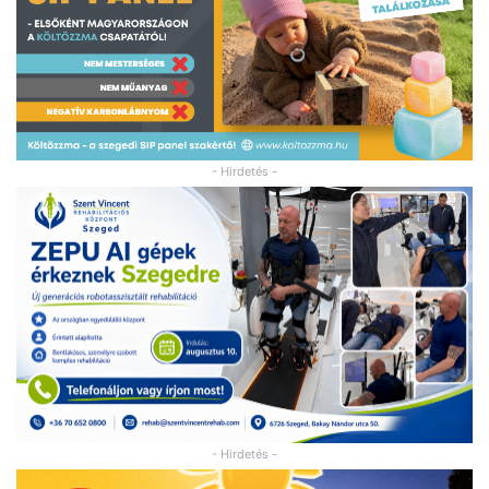
- Hirdetés -
- Hirdetés -