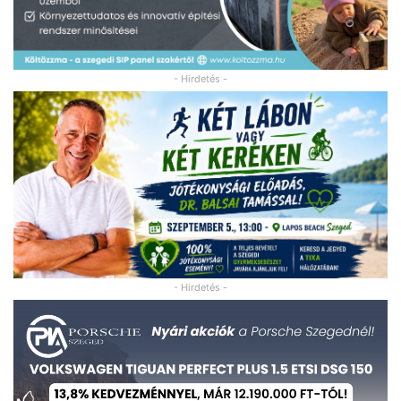
- Hirdetés -
- Hirdetés -