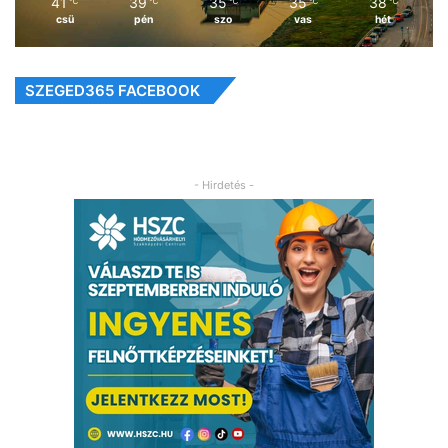
41
39
35
35
38
℃
℃
℃
℃
℃
csü
pén
szo
vas
hét
SZEGED365 FACEBOOK
- Hirdetés -