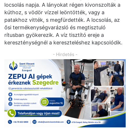
locsolás napja. A lányokat régen kivonszolták a
kúthoz, s vödör vízzel leöntötték, vagy a
patakhoz vitték, s megfürdették. A locsolás, az
ősi termékenységvarázsló és megtisztuló
rítusban gyökerezik. A víz tisztító ereje a
kereszténységnél a kereszteléshez kapcsolódik.
- Hirdetés -