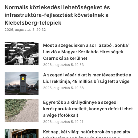
Normális közlekedési lehetőségeket és
infrastruktúra-fejlesztést követelnek a
Klebelsberg-telepiek
2026, augusztus 5. 20:32
Most a szegedieken a sor: Szabó „Sonka”
László a Magyar Kézilabda Hírességek
Csarnokába kerülhet
2026, augusztus 5. 19:53
A szegedi vásárlókat is megtéveszthette a
Lidl reklámja, 48 milliós bírság lett a vége
2026, augusztus 5. 19:38
Egyre több a királydinnye a szegedi
kerékpárutak mellett, könnyen defekt lehet
a vége (fotókkal)
2026, augusztus 5. 19:21
Két nap, két világ: natúrborok és specialty