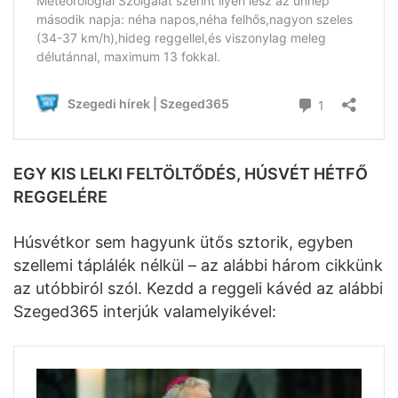
EGY KIS LELKI FELTÖLTŐDÉS, HÚSVÉT HÉTFŐ
REGGELÉRE
Húsvétkor sem hagyunk ütős sztorik, egyben
szellemi táplálék nélkül – az alábbi három cikkünk
az utóbbiról szól. Kezdd a reggeli kávéd az alábbi
Szeged365 interjúk valamelyikével: