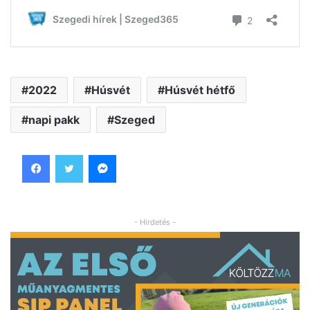
2022
Húsvét
Húsvét hétfő
napi pakk
Szeged
Facebook
Twitter
Messenger
- Hirdetés -