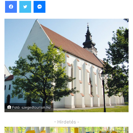
Facebook
Twitter
Messenger
Fotó: szegedtourism.hu
- Hirdetés -