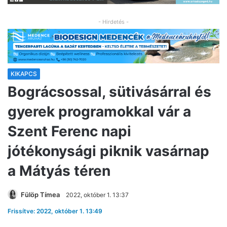
- Hirdetés -
KIKAPCS
Bográcsossal, sütivásárral és
gyerek programokkal vár a
Szent Ferenc napi
jótékonysági piknik vasárnap
a Mátyás téren
Fülöp Tímea
2022, október 1. 13:37
Frissítve: 2022, október 1. 13:49