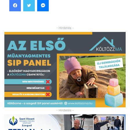
- Hirdetés -
- Hirdetés -