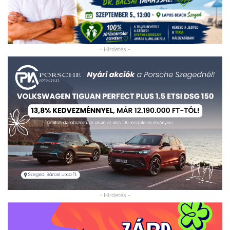
- Hirdetés -
- Hirdetés -