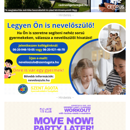
- Hirdetés -
- Hirdetés -