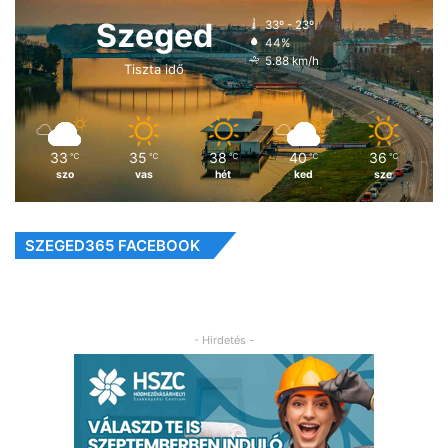
Szeged
33º - 23º
44%
5.88 km/h
Tiszta idő
33
35
38
40
36
℃
℃
℃
℃
℃
szo
vas
hét
ked
sze
SZEGED365 FACEBOOK
- Hirdetés -