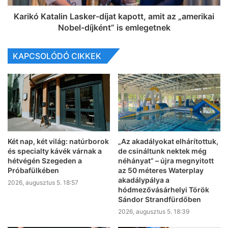
Karikó Katalin Lasker-díjat kapott, amit az „amerikai
Nobel-díjként” is emlegetnek
KAPCSOLÓDÓ CIKKEK
Két nap, két világ: natúrborok
„Az akadályokat elhárítottuk,
és specialty kávék várnak a
de csináltunk nektek még
hétvégén Szegeden a
néhányat” – újra megnyitott
Próbafülkében
az 50 méteres Waterplay
akadálypálya a
2026, augusztus 5. 18:57
hódmezővásárhelyi Török
Sándor Strandfürdőben
2026, augusztus 5. 18:39