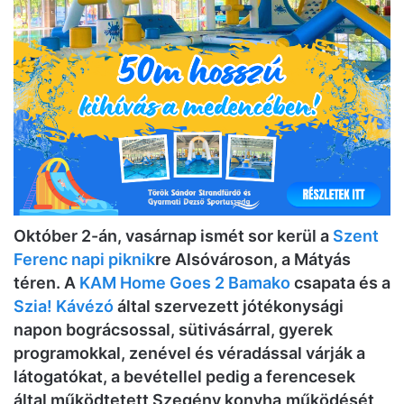
Október 2-án, vasárnap ismét sor kerül a
Szent
Ferenc napi piknik
re Alsóvároson, a Mátyás
téren. A
KAM Home Goes 2 Bamako
csapata és a
Szia! Kávézó
által szervezett jótékonysági
napon bográcsossal, sütivásárral, gyerek
programokkal, zenével és véradással várják a
látogatókat, a bevétellel pedig a ferencesek
által működtetett Szegény konyha
működését