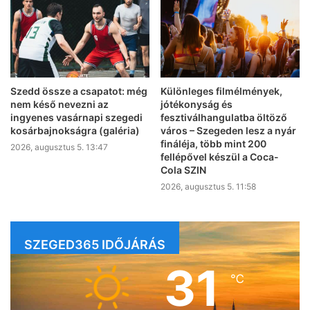
Szedd össze a csapatot: még
Különleges filmélmények,
nem késő nevezni az
jótékonyság és
ingyenes vasárnapi szegedi
fesztiválhangulatba öltöző
kosárbajnokságra (galéria)
város – Szegeden lesz a nyár
fináléja, több mint 200
2026, augusztus 5. 13:47
fellépővel készül a Coca-
Cola SZIN
2026, augusztus 5. 11:58
SZEGED365 IDŐJÁRÁS
31
℃