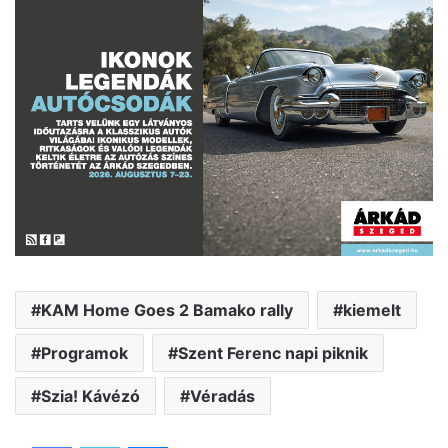
KAM Home Goes 2 Bamako rally
kiemelt
Programok
Szent Ferenc napi piknik
Szia! Kávézó
Véradás
Facebook
Twitter
Messenger