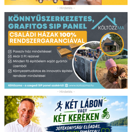
- Hirdetés -
- Hirdetés -