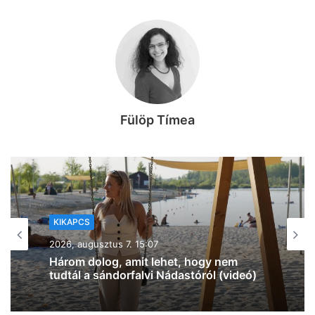
Fülöp Tímea
KIKAPCS
2026, augusztus 7. 12:27
Na, ez mennyire király már: 60 SZIN-
jegyet VIP-re húz fel a Coca-Cola
Szegeden!