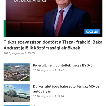
KÖZÉLET
Titkos szavazáson döntött a Tisza- frakció: Baka
Andrást jelölik köztársasági elnöknek
2026, augusztus 8. 13:05
Kiderült: nem büntették meg a BYD-t
2026, augusztus 8. 12:46
Durva ráfutásos baleset történt az M5-ös
autópályán
2026, augusztus 8. 11:46