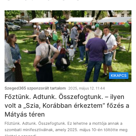
KIKAPCS
Szeged365 szponzorált tartalom
2025, május 12. 11:44
Főztünk. Adtunk. Összefogtunk. – ilyen
volt a „Szia, Korábban érkeztem” főzés a
Mátyás téren
Főztünk. Adtunk. Összefogtunk. Ez lehetne a mottója annak a
szombati minifesztiválnak, amely 2025. május 10-én töltötte meg