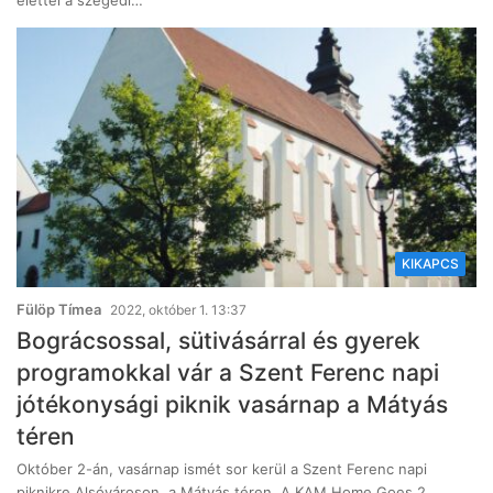
élettel a szegedi…
KIKAPCS
Fülöp Tímea
2022, október 1. 13:37
Bográcsossal, sütivásárral és gyerek
programokkal vár a Szent Ferenc napi
jótékonysági piknik vasárnap a Mátyás
téren
Október 2-án, vasárnap ismét sor kerül a Szent Ferenc napi
piknikre Alsóvároson, a Mátyás téren. A KAM Home Goes 2…