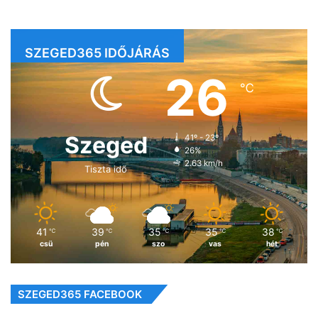
SZEGED365 IDŐJÁRÁS
26
℃
Szeged
41º - 23º
26%
2.63 km/h
Tiszta idő
41
39
35
35
38
℃
℃
℃
℃
℃
csü
pén
szo
vas
hét
SZEGED365 FACEBOOK