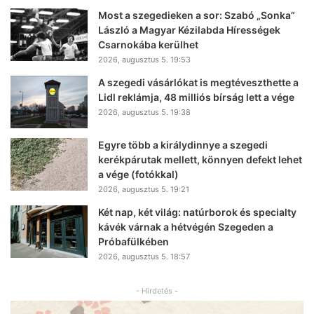
Most a szegedieken a sor: Szabó „Sonka”
László a Magyar Kézilabda Hírességek
Csarnokába kerülhet
2026, augusztus 5. 19:53
A szegedi vásárlókat is megtéveszthette a
Lidl reklámja, 48 milliós bírság lett a vége
2026, augusztus 5. 19:38
Egyre több a királydinnye a szegedi
kerékpárutak mellett, könnyen defekt lehet
a vége (fotókkal)
2026, augusztus 5. 19:21
Két nap, két világ: natúrborok és specialty
kávék várnak a hétvégén Szegeden a
Próbafülkében
2026, augusztus 5. 18:57
- Hirdetés -