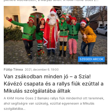
SZEGEDI ARCOK
Fülöp Tímea
2021, december 6. 19:00
Van zsákodban minden jó – a Szia!
Kávézó csapata és a rallys fiúk ezúttal a
Mikulás szolgálatába álltak
A KAM Home Goes 2 Bamako rallys fiúk mindenhol ott teremnek,
ahol segítségre van szükség, ezúttal egyenesen a Mikulás
szolgálatába…