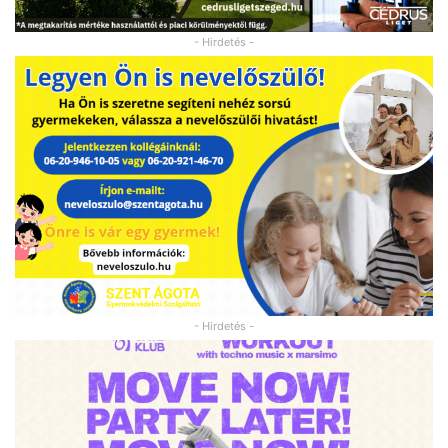
- Hirdetés -
- Hirdetés -