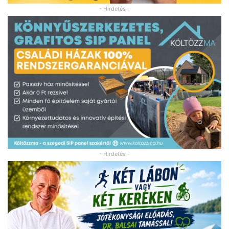
- Hirdetés -
- Hirdetés -