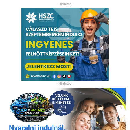
- Hirdetés -
- Hirdetés -