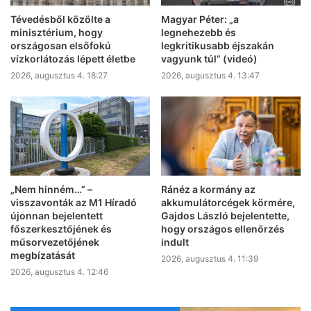
Tévedésből közölte a
Magyar Péter: „a
minisztérium, hogy
legnehezebb és
országosan elsőfokú
legkritikusabb éjszakán
vízkorlátozás lépett életbe
vagyunk túl” (videó)
2026, augusztus 4. 18:27
2026, augusztus 4. 13:47
„Nem hinném…” –
Ránéz a kormány az
visszavonták az M1 Híradó
akkumulátorcégek körmére,
újonnan bejelentett
Gajdos László bejelentette,
főszerkesztőjének és
hogy országos ellenőrzés
műsorvezetőjének
indult
megbízatását
2026, augusztus 4. 11:39
2026, augusztus 4. 12:46