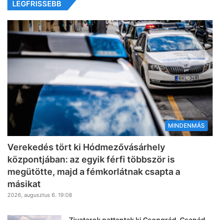
LEGFRISSEBB
MINDENMÁS
Verekedés tört ki Hódmezővásárhely
központjában: az egyik férfi többször is
megütötte, majd a fémkorlátnak csapta a
másikat
2026, augusztus 6. 19:08
Zivatarok pattantak ki Csongrád-Csanád