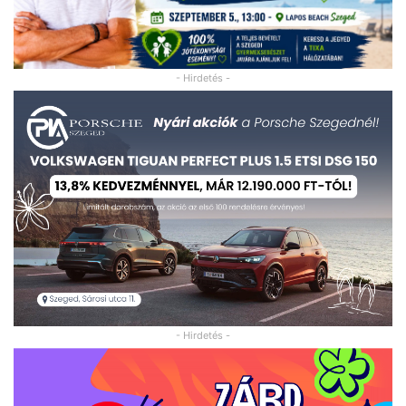
- Hirdetés -
- Hirdetés -