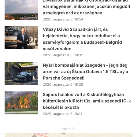
vármegyében, miközben jócskán megdőlt
a melegrekord az országban
2026, augusztus 6. 18:54
Vitézy Dávid Szabadkán járt, és
bejelentette, hogy mikor indulhat el a
személyforgalom a Budapest-Belgrád
vasútvonalon
2026, augusztus 6. 18:32
Nyári bombaajánlat Szegeden – jéghideg
áron vár az új Škoda Octavia 1.5 TSI Joy a
Porsche Szegednél!
2026, augusztus 6. 18:28
Sajnos halálos volt a Kiskunfélegyháza
külterületén kiütött tűz, ami a szegedi IC-k
késését is okozta
2026, augusztus 6. 18:11
- Hirdetés -