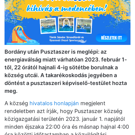
Bordány után Pusztaszer is meglépi: az
energiaválság miatt várhatóan 2023. február 1-
től, 22 órától hajnali 4-ig sötétbe borulnak a
község utcái. A takarékoskodás jegyében a
döntést a pusztaszeri képviselő-testület hozta
meg.
A község
hivatalos honlapján
megjelent
rendeletben azt írják, hogy Pusztaszer község
közigazgatási területén 2023. január 1. napjától
minden éjszaka 22:00 óra és másnap hajnal 4:00
óra közötti időtartamban a közvilágítási