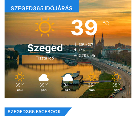
SZEGED365 IDŐJÁRÁS
39
℃
Szeged
39º - 27º
17%
2.78 km/h
Tiszta idő
39
39
34
35
38
℃
℃
℃
℃
℃
csü
pén
szo
vas
hét
SZEGED365 FACEBOOK