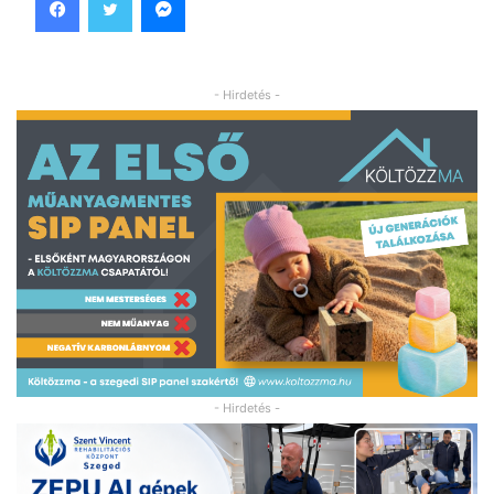
- Hirdetés -
- Hirdetés -