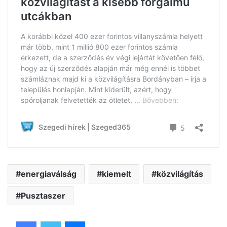
energiaválság
kiemelt
közvilágítás
Pusztaszer
Facebook
Twitter
Messenger