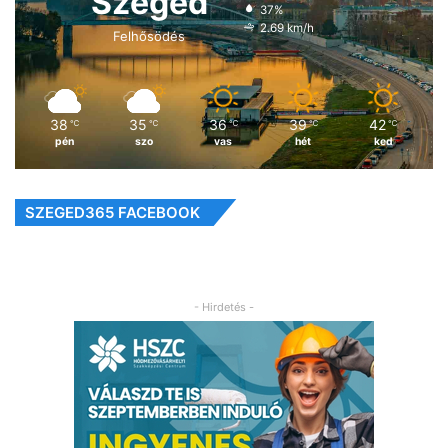
Szeged
37%
2.69 km/h
Felhősödés
38
35
36
39
42
℃
℃
℃
℃
℃
pén
szo
vas
hét
ked
SZEGED365 FACEBOOK
- Hirdetés -