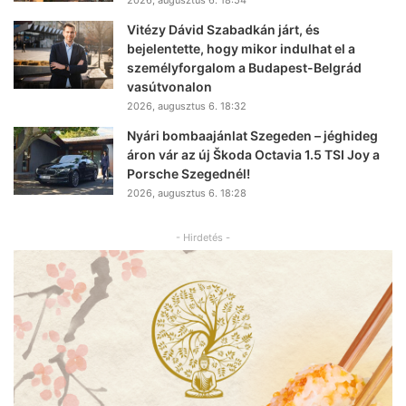
2026, augusztus 6. 18:54
Vitézy Dávid Szabadkán járt, és
bejelentette, hogy mikor indulhat el a
személyforgalom a Budapest-Belgrád
vasútvonalon
2026, augusztus 6. 18:32
Nyári bombaajánlat Szegeden – jéghideg
áron vár az új Škoda Octavia 1.5 TSI Joy a
Porsche Szegednél!
2026, augusztus 6. 18:28
- Hirdetés -