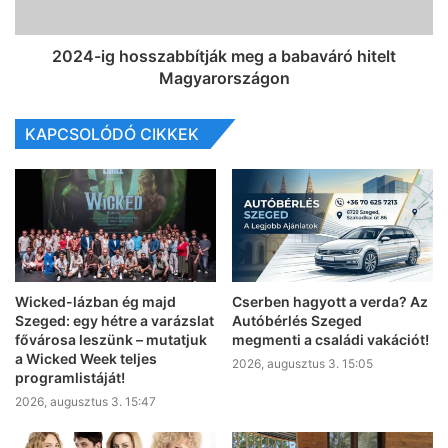
2024-ig hosszabbítják meg a babaváró hitelt
Magyarországon
KAPCSOLÓDÓ CIKKEK
Wicked-lázban ég majd
Cserben hagyott a verda? Az
Szeged: egy hétre a varázslat
Autóbérlés Szeged
fővárosa leszünk – mutatjuk
megmenti a családi vakációt!
a Wicked Week teljes
2026, augusztus 3. 15:05
programlistáját!
2026, augusztus 3. 15:47