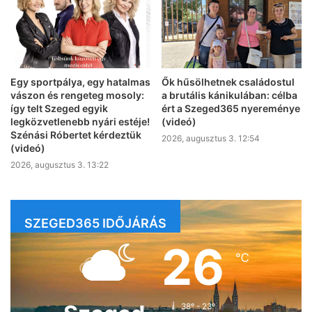
Egy sportpálya, egy hatalmas
Ők hűsölhetnek családostul
vászon és rengeteg mosoly:
a brutális kánikulában: célba
így telt Szeged egyik
ért a Szeged365 nyereménye
legközvetlenebb nyári estéje!
(videó)
Szénási Róbertet kérdeztük
2026, augusztus 3. 12:54
(videó)
2026, augusztus 3. 13:22
SZEGED365 IDŐJÁRÁS
26
℃
38º - 23º