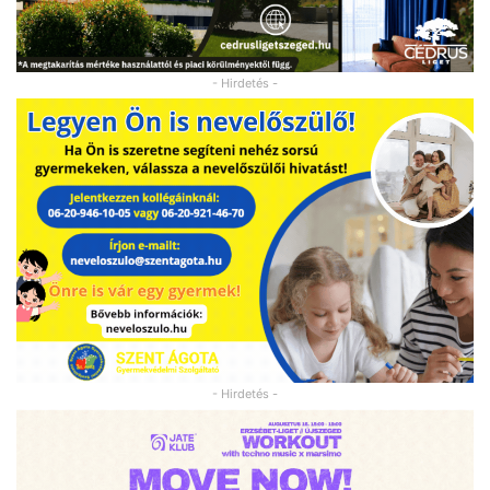
- Hirdetés -
- Hirdetés -