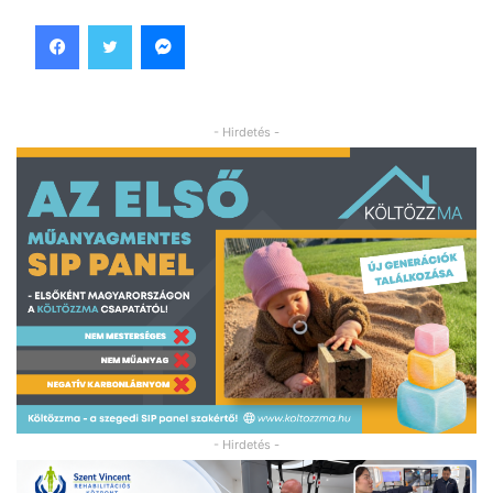
Facebook
Twitter
Messenger
- Hirdetés -
- Hirdetés -