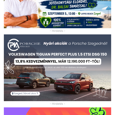
- Hirdetés -
- Hirdetés -