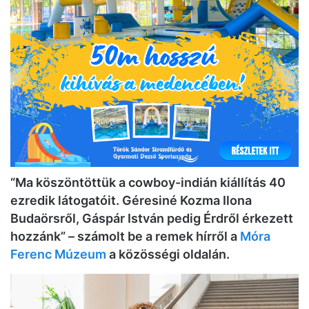
“Ma köszöntöttük a cowboy-indián kiállítás 40
ezredik látogatóit. Géresiné Kozma Ilona
Budaörsről, Gáspár István pedig Érdről érkezett
hozzánk” – számolt be a remek hírről a
Móra
Ferenc Múzeum
a közösségi oldalán.