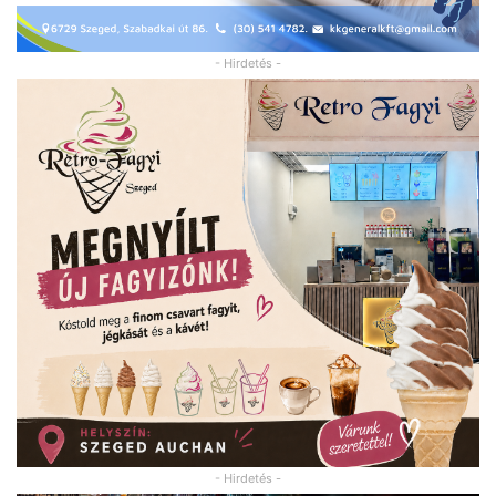
- Hirdetés -
- Hirdetés -