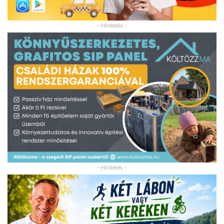
- Hirdetés -
- Hirdetés -