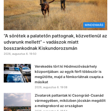
MINDENMÁS
“A sörétek a palatetőn pattognak, közvetlenül az
udvarunk mellett” – vadászok miatt
bosszankodnak Kiskundorozsmán
2026, augusztus 6. 19:50
Verekedés tört ki Hódmezővásárhely
központjában: az egyik férfi többször is
megütötte, majd a fémkorlátnak csapta a
másikat
2026, augusztus 6. 19:08
Zivatarok pattantak ki Csongrád-Csanád
vármegyében, miközben jócskán megdőlt
a melegrekord az országban