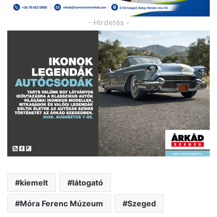
- Hirdetés -
kiemelt
látogató
Móra Ferenc Múzeum
Szeged