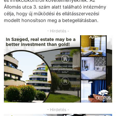
és infekciókontroll követelményeknek. Az
Állomás utca 3. szám alatt található intézmény
célja, hogy új működési és ellátásszervezési
modellt honosítson meg a betegellátásban.
- Hirdetés -
- Hirdetés -