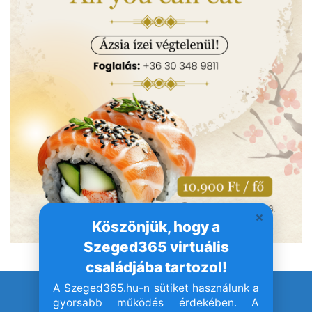
Köszönjük, hogy a
Szeged365 virtuális
családjába tartozol!
A Szeged365.hu-n sütiket használunk a
© Szeged365.hu I Minden jog fenntartva!
gyorsabb működés érdekében. A