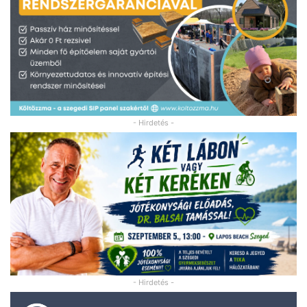
- Hirdetés -
- Hirdetés -