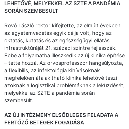
LEHETŐVÉ, MELYEKKEL AZ SZTE A PANDÉMIA
SORÁN SZEMBESÜLT
Rovó László rektor kifejtette, az elmúlt években
az egyetemvezetés egyik célja volt, hogy az
oktatás, kutatás és az egészségügyi ellátás
infrastruktúráját 21. századi szintre fejlesszék.
Ebbe a folyamatba illeszkedik az új klinika építése
– tette hozzá. Az orvosprofesszor hangsúlyozta,
a flexibilis, az infektológia kihívásoknak
megfelelően átalakítható klinika lehetővé teszi
azoknak a logisztikai problémáknak a leküzdését,
melyekkel az SZTE a pandémia során
szembesült.
AZ ÚJ INTÉZMÉNY ELSŐDLEGES FELADATA A
FERTŐZŐ BETEGEK FOGADÁSA