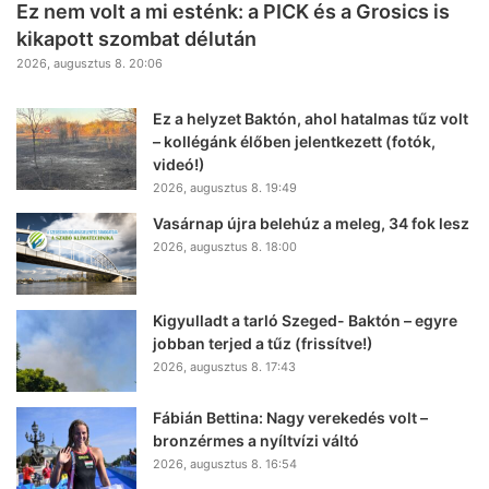
Ez nem volt a mi esténk: a PICK és a Grosics is
kikapott szombat délután
2026, augusztus 8. 20:06
Ez a helyzet Baktón, ahol hatalmas tűz volt
– kollégánk élőben jelentkezett (fotók,
videó!)
2026, augusztus 8. 19:49
Vasárnap újra belehúz a meleg, 34 fok lesz
2026, augusztus 8. 18:00
Kigyulladt a tarló Szeged- Baktón – egyre
jobban terjed a tűz (frissítve!)
2026, augusztus 8. 17:43
Fábián Bettina: Nagy verekedés volt –
bronzérmes a nyíltvízi váltó
2026, augusztus 8. 16:54