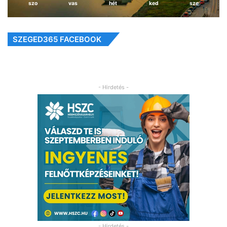
szo
vas
hét
ked
sze
SZEGED365 FACEBOOK
- Hirdetés -
- Hirdetés -