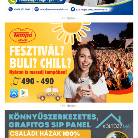
- Hirdetés -
- Hirdetés -