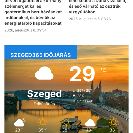
tervet fogadott el a kormány:
emelkedett a Duna vízállása,
szélenergetikai és
és eső várható az osztrák
geotermikus beruházásokat
vízgyűjtőkön
indítanak el, és bővítik az
2026, augusztus 6. 08:26
energiatároló kapacitásokat
2026, augusztus 6. 09:54
SZEGED365 IDŐJÁRÁS
29
℃
Szeged
29º - 25º
28%
5.57 km/h
Felhősödés
28
35
38
40
33
℃
℃
℃
℃
℃