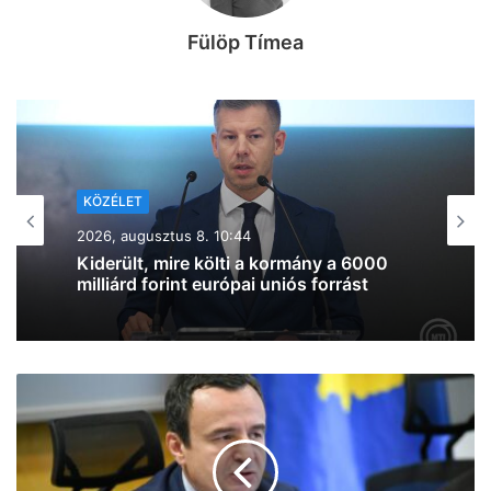
Fülöp Tímea
KÖZÉLET
2026, augusztus 7. 19:39
Lazul a volt miniszterelnök: Orbán
Viktor felbukkant a szerbiai
trombitafesztiválon, sörözött és
csevapot kóstolt