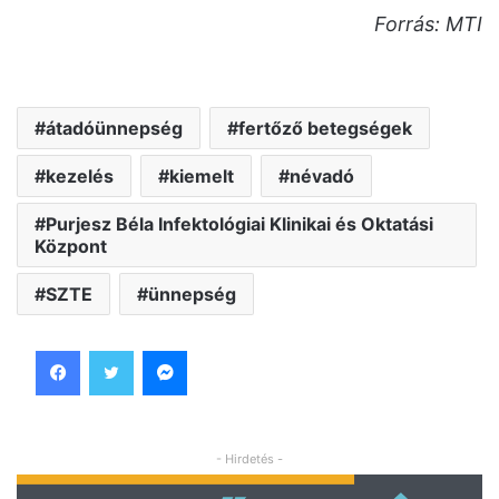
Forrás: MTI
átadóünnepség
fertőző betegségek
kezelés
kiemelt
névadó
Purjesz Béla Infektológiai Klinikai és Oktatási
Központ
SZTE
ünnepség
Facebook
Twitter
Messenger
- Hirdetés -