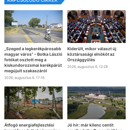
„Szeged a legkerékpárosabb
Kiderült, mikor választ új
magyar város” – Botka László
köztársasági elnököt az
fotókat osztott meg a
Országgyűlés
kiskundorozsmai kerékpárút
2026, augusztus 6. 12:28
megújult szakaszáról
2026, augusztus 6. 17:16
Átfogó energiafejlesztési
Jó hír: már kilenc centit