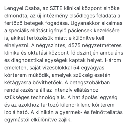
Lengyel Csaba, az SZTE klinikai központ elnöke
elmondta, az új intézmény elsődleges feladata a
fertőző betegek fogadása. Ugyanakkor alkalmas
a speciális ellátást igénylő páciensek kezelésére
is, akiket fertőzésük miatt elkülönítve kell
elhelyezni. A négyszintes, 4575 négyzetméteres
klinika és oktatási központ földszintjén ambuláns
és diagnosztikai egységek kaptak helyet. Három
emeleten, saját vizesblokkal 54 egyágyas
kórterem működik, amelyek szükség esetén
kétágyasra bővíthetőek. A betegszobákban
rendelkezésre áll az intenzív ellátáshoz
szükséges technológia is. A hat ápolási egység
és az azokhoz tartozó kilenc-kilenc kórterem
izolálható. A klinikán a gyermek- és felnőttellátás
egymástól elkülönítve zajlik.