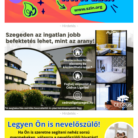
- Hirdetés -
- Hirdetés -