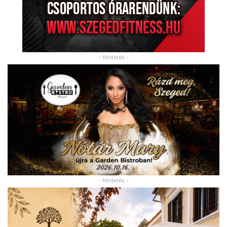
- Hirdetés -
- Hirdetés -