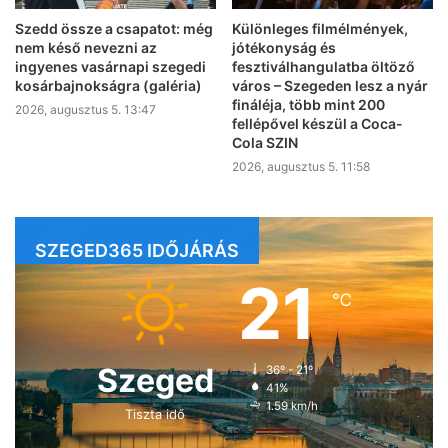
Szedd össze a csapatot: még
Különleges filmélmények,
nem késő nevezni az
jótékonyság és
ingyenes vasárnapi szegedi
fesztiválhangulatba öltöző
kosárbajnokságra (galéria)
város – Szegeden lesz a nyár
fináléja, több mint 200
2026, augusztus 5. 13:47
fellépővel készül a Coca-
Cola SZIN
2026, augusztus 5. 11:58
SZEGED365 IDŐJÁRÁS
21
℃
Szeged
36º - 21º
41%
1.59 km/h
Tiszta idő