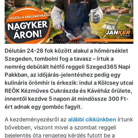
Délután 24-28 fok között alakul a hőmérséklet
Szegeden, tombolni fog a tavasz – írtuk a
nemrég debütált hétfő reggeli Szeged365 Napi
Pakkban, az időjárás-jelentéshez pedig egy
kulináris örömhír is érkezik: indul a Kölcsey utcai
REÖK Kézműves Cukrászda és Kávéház őrülete,
innentől kezdve 5 napon át mindössze 300 Ft-
ért adnak egy gombóc fagyit.
A kezdeményezésről az
alábbi cikkünkben
írtunk
bővebben, viszont mivel a szombat reggeli
bejelentés óta rengeteg kérdés futott be a