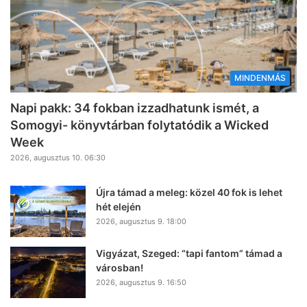
MINDENMÁS
Napi pakk: 34 fokban izzadhatunk ismét, a
Somogyi- könyvtárban folytatódik a Wicked
Week
2026, augusztus 10. 06:30
Újra támad a meleg: közel 40 fok is lehet
hét elején
2026, augusztus 9. 18:00
Vigyázat, Szeged: “tapi fantom” támad a
városban!
2026, augusztus 9. 16:50