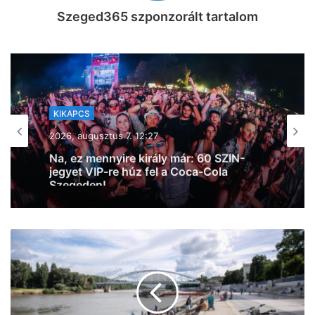
Szeged365 szponzorált tartalom
KIKAPCS
2026, augusztus 7. 11:53
Szeged365 Kikapcs: fergeteges bulik,
borkóstoló, Wicked Week, oldtimerek az
Árkádban, kosárbajnokság és
egészségnap – mutatjuk a hétvége
legextrább programjait a Napfény
Városában!