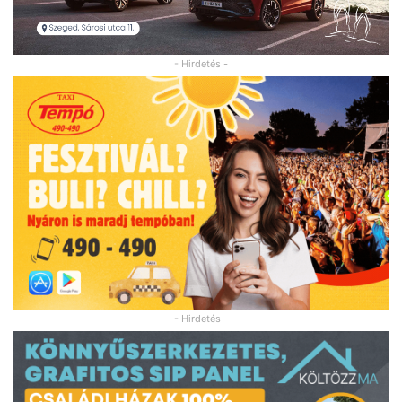
- Hirdetés -
- Hirdetés -