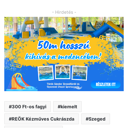
- Hirdetés -
300 Ft-os fagyi
kiemelt
REÖK Kézműves Cukrászda
Szeged