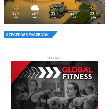
36
39
33
33
33
℃
℃
℃
℃
℃
hét
ked
sze
csü
pén
SZEGED365 FACEBOOK
- Hirdetés -