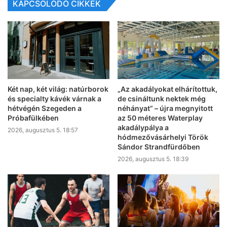
KAPCSOLÓDÓ CIKKEK
Két nap, két világ: natúrborok
„Az akadályokat elhárítottuk,
és specialty kávék várnak a
de csináltunk nektek még
hétvégén Szegeden a
néhányat” – újra megnyitott
Próbafülkében
az 50 méteres Waterplay
akadálypálya a
2026, augusztus 5. 18:57
hódmezővásárhelyi Török
Sándor Strandfürdőben
2026, augusztus 5. 18:39