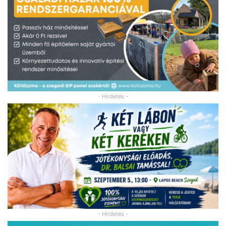
- Hirdetés -
- Hirdetés -