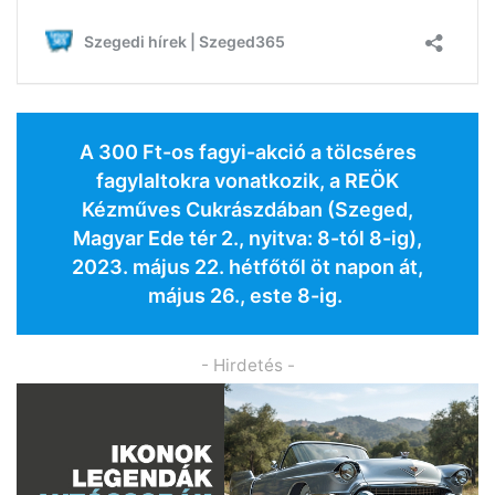
A 300 Ft-os fagyi-akció a tölcséres
fagylaltokra vonatkozik, a REÖK
Kézműves Cukrászdában (Szeged,
Magyar Ede tér 2., nyitva: 8-tól 8-ig),
2023. május 22. hétfőtől öt napon át,
május 26., este 8-ig.
- Hirdetés -