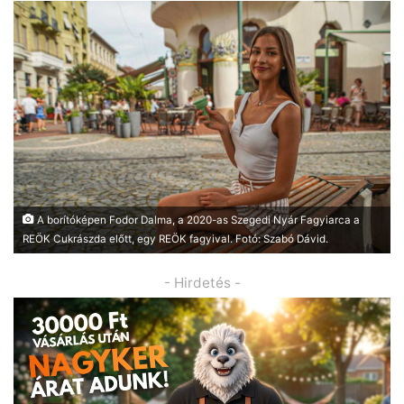
A borítóképen Fodor Dalma, a 2020-as Szegedi Nyár Fagyiarca a
REÖK Cukrászda előtt, egy REÖK fagyival. Fotó: Szabó Dávid.
- Hirdetés -