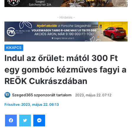
- Hirdetés -
KIKAPCS
Indul az őrület: mától 300 Ft
egy gombóc kézműves fagyi a
REÖK Cukrászdában
Szeged365 szponzorált tartalom
2023, május 22. 07:12
Frissítve: 2023, május 22. 06:13
Facebook
Twitter
Messenger