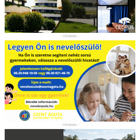
- Hirdetés -
- Hirdetés -