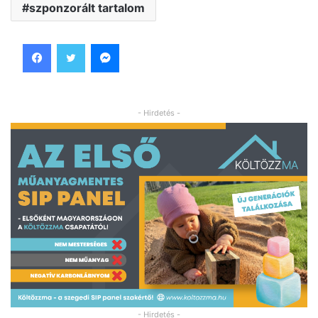
szponzorált tartalom
Facebook
Twitter
Messenger
- Hirdetés -
- Hirdetés -