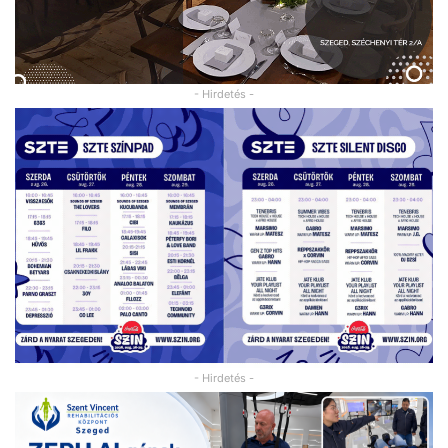
- Hirdetés -
- Hirdetés -