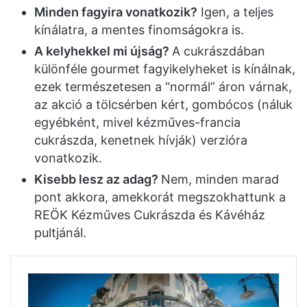
Minden fagyira vonatkozik?
Igen, a teljes
kínálatra, a mentes finomságokra is.
A kelyhekkel mi újság?
A cukrászdában
különféle gourmet fagyikelyheket is kínálnak,
ezek természetesen a “normál” áron várnak,
az akció a tölcsérben kért, gombócos (náluk
egyébként, mivel kézműves-francia
cukrászda, kenetnek hívják) verzióra
vonatkozik.
Kisebb lesz az adag?
Nem, minden marad
pont akkora, amekkorát megszokhattunk a
REÖK Kézműves Cukrászda és Kávéház
pultjánál.