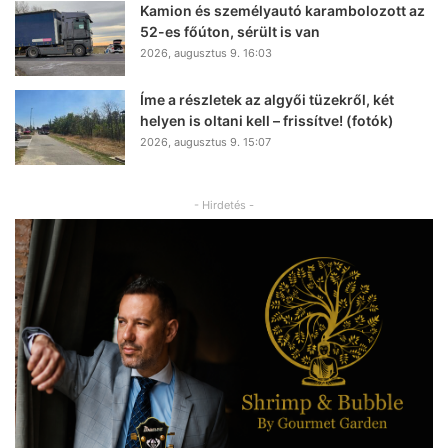
Kamion és személyautó karambolozott az
52-es főúton, sérült is van
2026, augusztus 9. 16:03
Íme a részletek az algyői tüzekről, két
helyen is oltani kell – frissítve! (fotók)
2026, augusztus 9. 15:07
- Hirdetés -