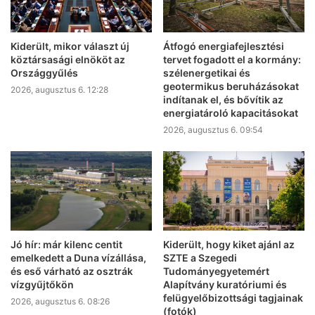
Kiderült, mikor választ új
Átfogó energiafejlesztési
köztársasági elnököt az
tervet fogadott el a kormány:
Országgyűlés
szélenergetikai és
geotermikus beruházásokat
2026, augusztus 6. 12:28
indítanak el, és bővítik az
energiatároló kapacitásokat
2026, augusztus 6. 09:54
Jó hír: már kilenc centit
Kiderült, hogy kiket ajánl az
emelkedett a Duna vízállása,
SZTE a Szegedi
és eső várható az osztrák
Tudományegyetemért
vízgyűjtőkön
Alapítvány kuratóriumi és
felügyelőbizottsági tagjainak
2026, augusztus 6. 08:26
(fotók)