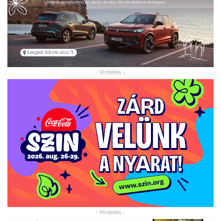
- Hirdetés -
- Hirdetés -