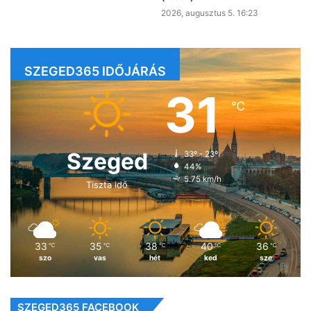
2026, augusztus 5. 16:23
SZEGED365 IDŐJÁRÁS
31
℃
Szeged
33º - 23º
44%
5.75 km/h
Tiszta idő
33
35
38
40
36
℃
℃
℃
℃
℃
szo
vas
hét
ked
sze
SZEGED365 FACEBOOK