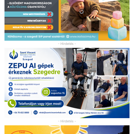
- Hirdetés -
- Hirdetés -