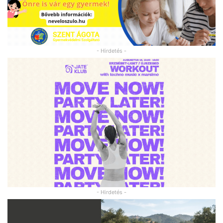
- Hirdetés -
- Hirdetés -