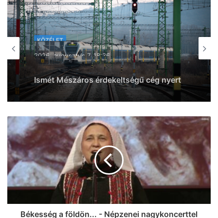
KÖZÉLET
2026, augusztus 7. 16:57
Magyar Péter: három személy közül
választ szombaton köztársaságielnök-
jelöltet a Tisza
Békesség a földön... - Népzenei nagykoncerttel