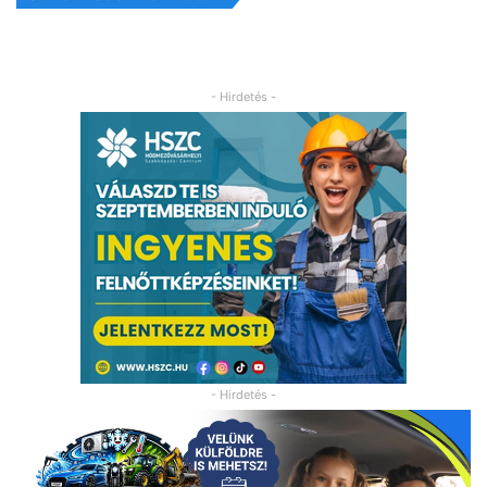
- Hirdetés -
- Hirdetés -