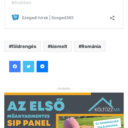
földrengés
kiemelt
Románia
Facebook
Twitter
Messenger
- Hirdetés -