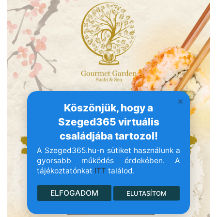
Köszönjük, hogy a
Szeged365 virtuális
családjába tartozol!
A Szeged365.hu-n sütiket használunk a
gyorsabb működés érdekében. A
tájékoztatónkat
ITT
találod.
ELFOGADOM
ELUTASÍTOM