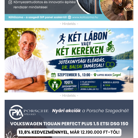
- Hirdetés -
- Hirdetés -