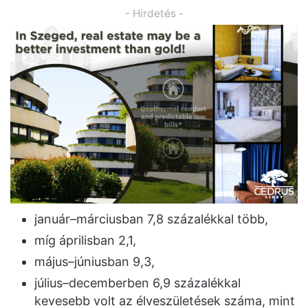
- Hirdetés -
január–márciusban 7,8 százalékkal több,
míg áprilisban 2,1,
május–júniusban 9,3,
július–decemberben 6,9 százalékkal
kevesebb volt az élveszületések száma, mint