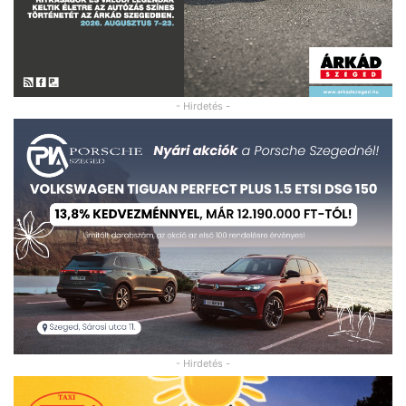
- Hirdetés -
- Hirdetés -