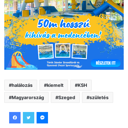
halálozás
kiemelt
KSH
Magyarország
Szeged
születés
Facebook
Twitter
Messenger