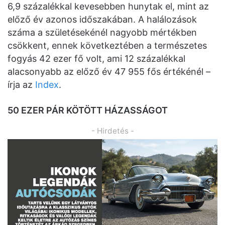
6,9 százalékkal kevesebben hunytak el, mint az
előző év azonos időszakában. A halálozások
száma a születésekénél nagyobb mértékben
csökkent, ennek következtében a természetes
fogyás 42 ezer fő volt, ami 12 százalékkal
alacsonyabb az előző év 47 955 fős értékénél –
írja az
Index
.
50 EZER PÁR KÖTÖTT HÁZASSÁGOT
- Hirdetés -