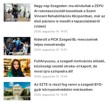
Nagy nap Szegeden: ma elindultak a ZEPU
AI robotasszisztált kezelések a Szent
Vincent Rehabilitációs Központban, már az
első páciens is mesélt a tapasztalatairól
(videó)
2026, augusztus 10. 14:03
Kiderült a PICK Szeged BL-meccseinek
teljes menetrendje
2026, augusztus 10. 13:51
FullAnyuuuu, a szegedi motivációs előadó,
közösségi vezető stroke-ot kapott, de
most újra színpadra áll!
2026, augusztus 10. 13:44
Az SZTE is részt fog venni a szegedi BYD-
gyár környezetvédelmi méréseiben
2026, augusztus 10. 13:09