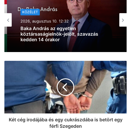
KÖZÉLET
2026, augusztus 10. 08:04
KÖZÉLET
Sűrű napok jönnek az
2026, augusztus 10. 10:33
Országgyűlésben: TEK, pedagógusok
és az új államfő is napirenden
Rendeződni látszik az energia-helyzet:
újra termelni kezd a Paksi Atomerőmű
hármas turbinája
Két cég irodájába és egy cukrászdába is betört egy
férfi Szegeden