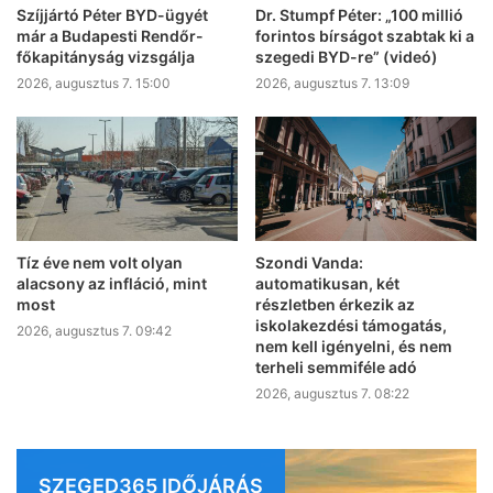
Szíjjártó Péter BYD-ügyét
Dr. Stumpf Péter: „100 millió
már a Budapesti Rendőr-
forintos bírságot szabtak ki a
főkapitányság vizsgálja
szegedi BYD-re” (videó)
2026, augusztus 7. 15:00
2026, augusztus 7. 13:09
Tíz éve nem volt olyan
Szondi Vanda:
alacsony az infláció, mint
automatikusan, két
most
részletben érkezik az
iskolakezdési támogatás,
2026, augusztus 7. 09:42
nem kell igényelni, és nem
terheli semmiféle adó
2026, augusztus 7. 08:22
SZEGED365 IDŐJÁRÁS