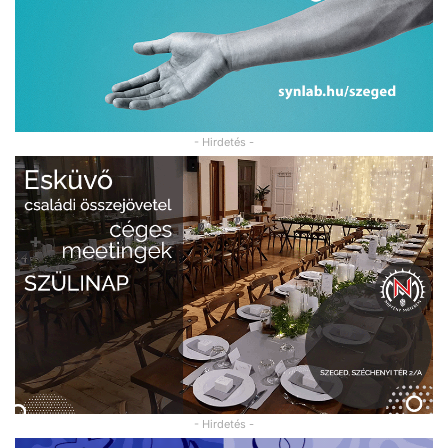
- Hirdetés -
- Hirdetés -