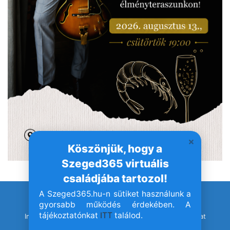
Köszönjük, hogy a
Szeged365 virtuális
családjába tartozol!
A Szeged365.hu-n sütiket használunk a
© Szeged365.hu I Minden jog fenntartva!
gyorsabb működés érdekében. A
tájékoztatónkat
ITT
találod.
Impresszum
Adatvédelem
Jogvédelem
Médiaajánlat