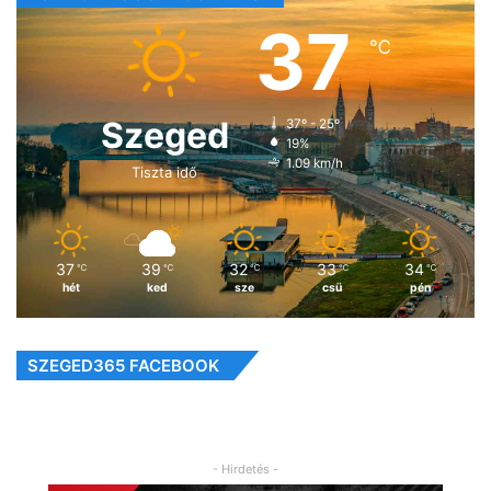
37
℃
Szeged
37º - 25º
19%
1.09 km/h
Tiszta idő
37
39
32
33
34
℃
℃
℃
℃
℃
hét
ked
sze
csü
pén
SZEGED365 FACEBOOK
- Hirdetés -