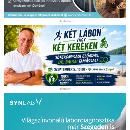
- Hirdetés -
- Hirdetés -