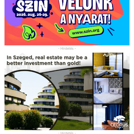
- Hirdetés -
- Hirdetés -