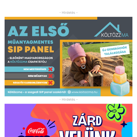
- Hirdetés -
- Hirdetés -